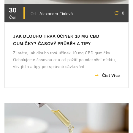
30
0
Od :
Alexandra Fialová
Čen
JAK DLOUHO TRVÁ ÚČINEK 10 MG CBD
GUMIČKY? ČASOVÝ PRŮBĚH A TIPY
Zjistěte, jak dlouho trvá účinek 10 mg CBD gumičky.
Odhalujeme časovou osu od požití po odeznění efektu,
vliv jídla a tipy pro správné dávkování.
Číst Více