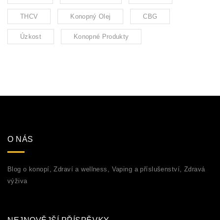
THCV
Konopný Olej
CBG
Úzkost
Konopné Produkty
O NÁS
Blog o konopí, Zdraví a wellness, Vaping a příslušenství, Zdravá
výživa