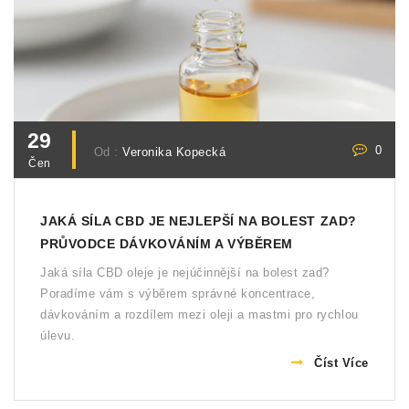
29
0
Od :
Veronika Kopecká
Čen
JAKÁ SÍLA CBD JE NEJLEPŠÍ NA BOLEST ZAD?
PRŮVODCE DÁVKOVÁNÍM A VÝBĚREM
Jaká síla CBD oleje je nejúčinnější na bolest zad?
Poradíme vám s výběrem správné koncentrace,
dávkováním a rozdílem mezi oleji a mastmi pro rychlou
úlevu.
Číst Více