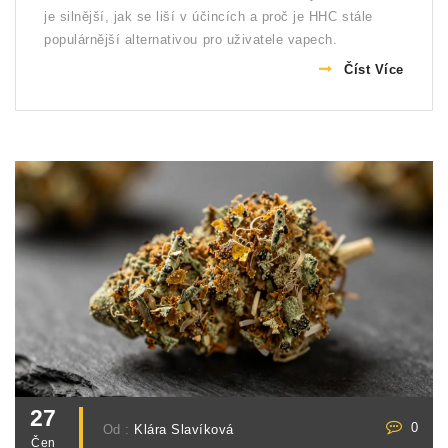
je silnější, jak se liší v účincích a proč je HHC stále
populárnější alternativou pro uživatele vapech.
Číst Více
27
0
Od :
Klára Slavíková
Čen