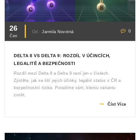
26
0
Od :
Jarmila Novotná
Čen
DELTA 8 VS DELTA 9: ROZDÍL V ÚČINCÍCH,
LEGALITĚ A BEZPEČNOSTI
Rozdíl mezi Delta 8 a Delta 9 není jen v číslech.
Zjistěte, jak se liší jejich účinky, legální status v ČR a
bezpečnostní rizika. Poradíme vám, kterou variantu
zvolit.
Číst Více