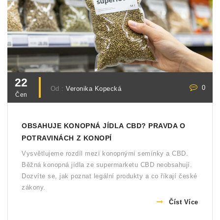
22
0
Od :
Veronika Kopecká
Čen
OBSAHUJE KONOPNÁ JÍDLA CBD? PRAVDA O
POTRAVINÁCH Z KONOPÍ
Vysvětlujeme rozdíl mezi konopnými semínky a CBD.
Běžná konopná jídla ze supermarketu CBD neobsahují.
Dozvíte se, jak poznat legální produkty a co říkají české
zákony.
Číst Více