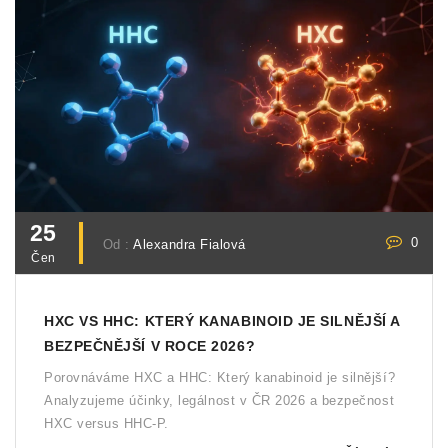
25
0
Od :
Alexandra Fialová
Čen
HXC VS HHC: KTERÝ KANABINOID JE SILNĚJŠÍ A
BEZPEČNĚJŠÍ V ROCE 2026?
Porovnáváme HXC a HHC: Který kanabinoid je silnější?
Analyzujeme účinky, legálnost v ČR 2026 a bezpečnost
HXC versus HHC-P.