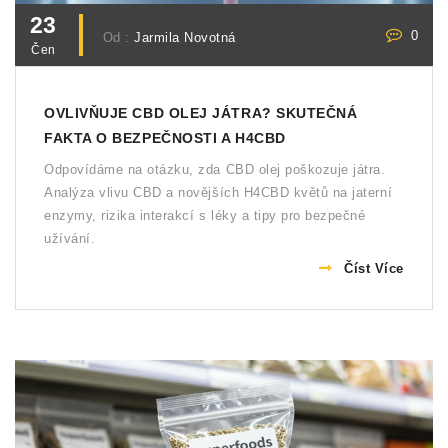
23
0
Od :
Jarmila Novotná
Čen
OVLIVŇUJE CBD OLEJ JÁTRA? SKUTEČNÁ
FAKTA O BEZPEČNOSTI A H4CBD
Odpovídáme na otázku, zda CBD olej poškozuje játra.
Analýza vlivu CBD a novějších H4CBD květů na jaterní
enzymy, rizika interakcí s léky a tipy pro bezpečné
užívání.
Číst Více