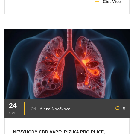
Číst Více
24
0
Od :
Alena Novákova
Čen
NEVÝHODY CBD VAPE: RIZIKA PRO PLÍCE,