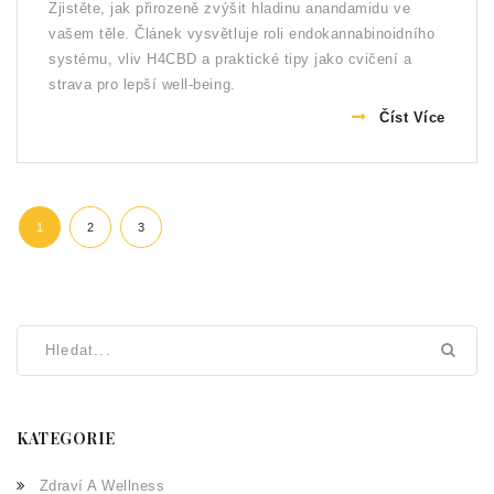
Zjistěte, jak přirozeně zvýšit hladinu anandamidu ve
vašem těle. Článek vysvětluje roli endokannabinoidního
systému, vliv H4CBD a praktické tipy jako cvičení a
strava pro lepší well-being.
Číst Více
1
2
3
KATEGORIE
Zdraví A Wellness