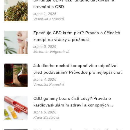
Uklidňuje CBN? Jak funguje, dávkování a
srovnání s CBD
srpna 1, 2026
Veronika Kopecká
Zpevňuje CBD krém pleť? Pravda o účincích
konopí na vrásky a pružnost
srpna 5, 2026
Michaela Veigendová
Jak dlouho nechat konopné víno odpočívat
před podáváním? Průvodce pro nejlepší chuť
srpna 4, 2026
Veronika Kopecká
CBD gummy bears čistí cévy? Pravda o
kardiovaskulárním zdraví a konopných
doplňcích
srpna 6, 2026
Klára Slavíková