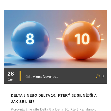
28
0
Od :
Alena Novákova
Čen
DELTA 8 NEBO DELTA 10: KTERÝ JE SILNĚJŠÍ A
JAK SE LIŠÍ?
Porovnáváme sílu Delta 8 a Delta 10. Který kanabinoid