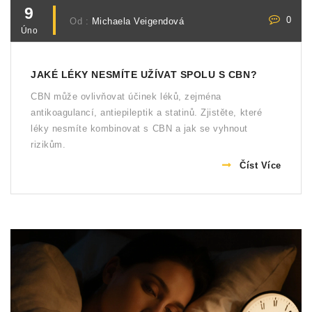
9
0
Od :
Michaela Veigendová
Úno
JAKÉ LÉKY NESMÍTE UŽÍVAT SPOLU S CBN?
CBN může ovlivňovat účinek léků, zejména
antikoagulancí, antiepileptik a statinů. Zjistěte, které
léky nesmíte kombinovat s CBN a jak se vyhnout
rizikům.
Číst Více