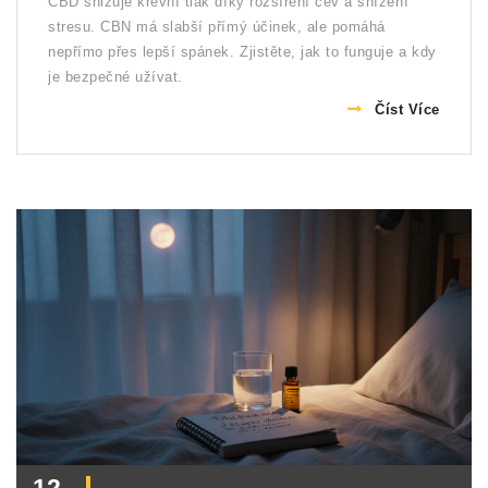
CBD snižuje krevní tlak díky rozšíření cév a snížení
stresu. CBN má slabší přímý účinek, ale pomáhá
nepřímo přes lepší spánek. Zjistěte, jak to funguje a kdy
je bezpečné užívat.
Číst Více
12