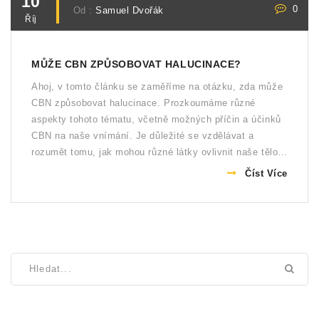
10
0
Od :
Samuel Dvořák
Říj
MŮŽE CBN ZPŮSOBOVAT HALUCINACE?
Ahoj, v tomto článku se zaměříme na otázku, zda může
CBN způsobovat halucinace. Prozkoumáme různé
aspekty tohoto tématu, včetně možných příčin a účinků
CBN na naše vnímání. Je důležité se vzdělávat a
rozumět tomu, jak mohou různé látky ovlivnit naše tělo a
mysl. Takže pojďme se společně podívat, jestli CBN
Číst Více
může opravdu způsobit halucinace.