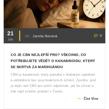
21
0
Od :
Jarmila Novotná
Lis
CO JE CBN NEJLEPŠÍ PRO? VŠECHNO, CO
POTŘEBUJETE VĚDĚT O KANABINOIDU, KTERÝ
SE SKRÝVÁ ZA MARIHUÁNOU
CBN je kanabinoid, který pomáhá s hlubokým spánkem
a uklidněním bez psychoaktivních účinků. Zjistěte, proč
je lepší než CBD pro noční odpočinek, jak ho užívat a
kde najít kvalitní produkt v Česku.
Číst Více