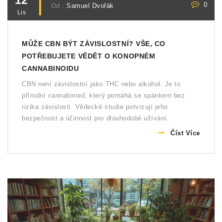
0
Od :
Samuel Dvořák
Lis
MŮŽE CBN BÝT ZÁVISLOSTNÍ? VŠE, CO
POTŘEBUJETE VĚDĚT O KONOPNÉM
CANNABINOIDU
CBN není závislostní jako THC nebo alkohol. Je to
přírodní cannabinoid, který pomáhá se spánkem bez
rizika závislosti. Vědecké studie potvrzují jeho
bezpečnost a účinnost pro dlouhodobé užívání.
Číst Více