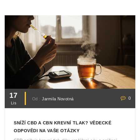
17
0
Od :
Jarmila Novotná
Lis
SNÍŽÍ CBD A CBN KREVNÍ TLAK? VĚDECKÉ
ODPOVĚDI NA VAŠE OTÁZKY