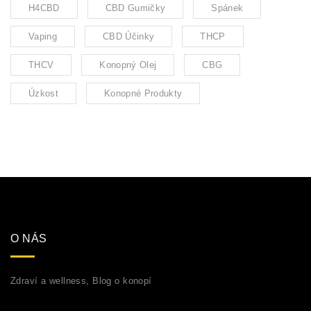
H4CBD
CBD Gumičky
Spánek
Vaping
CBD Účinky
THCP
THCV
Konopný Olej
CBG
Úzkost
Konopné Produkty
O NÁS
Zdraví a wellness, Blog o konopí