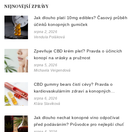
NEJNOVĚJŠÍ ZPRÁVY
Jak dlouho platí 10mg edibles? Časový průběh
účinků konopných gumiček
srpna 2, 2026
Vendula Poláková
Zpevňuje CBD krém pleť? Pravda o účincích
konopí na vrásky a pružnost
srpna 5, 2026
Michaela Veigendová
CBD gummy bears čistí cévy? Pravda o
kardiovaskulárním zdraví a konopných
doplňcích
srpna 6, 2026
Klára Slavíková
Jak dlouho nechat konopné víno odpočívat
před podáváním? Průvodce pro nejlepší chuť
srpna 4, 2026