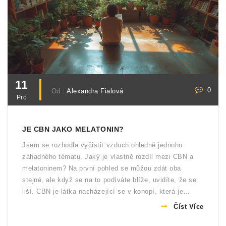
11
0
Od :
Alexandra Fialová
Pro
JE CBN JAKO MELATONIN?
Jsem se rozhodla vyčistit vzduch ohledně jednoho
záhadného tématu. Jaký je vlastně rozdíl mezi CBN a
melatoninem? Na první pohled se můžou zdát oba
stejné, ale když se na to podíváte blíže, uvidíte, že se
liší. CBN je látka nacházející se v konopí, která je
známá pro své relaxační účinky, zatímco melatonin je
Číst Více
hormon, který reguluje náš spánkový cyklus. Přečtěte si