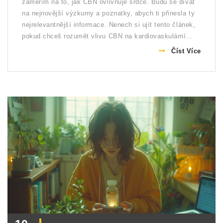
zaměřím na to, jak CBN ovlivňuje srdce. Budu se dívat
na nejnovější výzkumy a poznatky, abych ti přinesla ty
nejrelevantnější informace. Nenech si ujít tento článek,
pokud chceš rozumět vlivu CBN na kardiovaskulární
zdraví. Doufám, že se mi podařilo tvé zvědavost
Číst Více
navnadit a těším se na tebe u dalšího čtení!