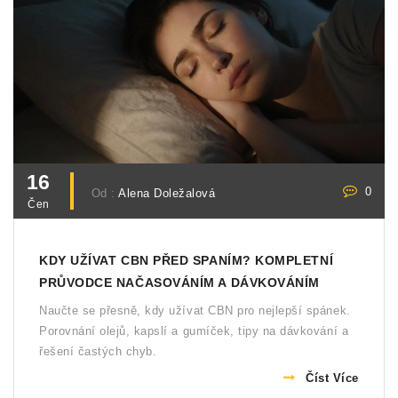
16
0
Od :
Alena Doležalová
Čen
KDY UŽÍVAT CBN PŘED SPANÍM? KOMPLETNÍ
PRŮVODCE NAČASOVÁNÍM A DÁVKOVÁNÍM
Naučte se přesně, kdy užívat CBN pro nejlepší spánek.
Porovnání olejů, kapslí a gumíček, tipy na dávkování a
řešení častých chyb.
Číst Více