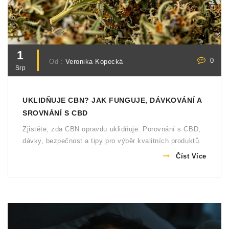
1
0
Od :
Veronika Kopecká
Srp
UKLIDŇUJE CBN? JAK FUNGUJE, DÁVKOVÁNÍ A
SROVNÁNÍ S CBD
Zjistěte, zda CBN opravdu uklidňuje. Porovnání s CBD,
dávky, bezpečnost a tipy pro výběr kvalitních produktů.
Číst Více