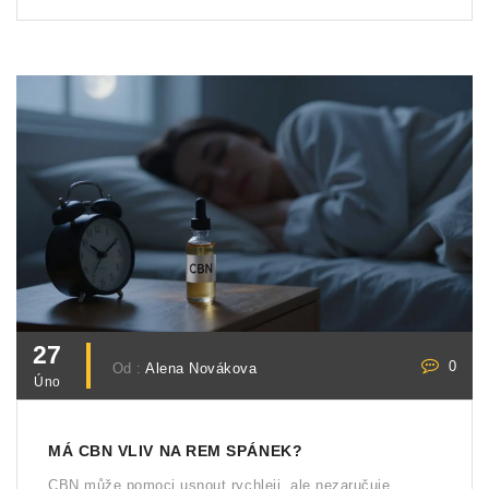
27
0
Od :
Alena Novákova
Úno
MÁ CBN VLIV NA REM SPÁNEK?
CBN může pomoci usnout rychleji, ale nezaručuje