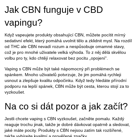
Jak CBN funguje v CBD
vapingu?
Když vapeujete produkty obsahující CBN, můžete pocítit mírný
sedativní efekt, který pomáhá uvolnit tělo a zklidnit mysl. Na rozdíl
od THC ale CBN nevadí rozum a nespůsobuje omamné stavy,
což je pro mnohé uživatele velká výhoda. To z něj dělá skvělou
volbu pro ty, kdo chtějí relaxovat bez pocitu „opojení“.
Vaping s CBN může být také nápomocný při problémech se
spánkem. Mnoho uživatelů potvrzuje, že jim pomáhá rychleji
usnout a zlepšuje kvalitu odpočinku. Když tedy hledáte přírodní
podporu na lepší spánek, CBN může být cesta, kterou stojí za to
vyzkoušet.
Na co si dát pozor a jak začít?
Jestli chcete vaping s CBN vyzkoušet, začněte pomalu. Každý
reaguje trochu jinak, takže je dobré dávkovat opatrně a sledovat,
jaké máte pocity. Produkty s CBN nejsou zatím tak rozšířené,
takže vybírejte kvalitní a prověřené značky.