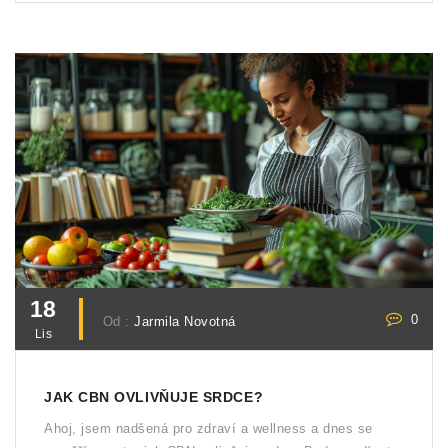
více o tom, jak se tyto dva liší a jak mohou ovlivnit
kvalitu našeho spánku.
18
0
Od :
Jarmila Novotná
Lis
JAK CBN OVLIVŇUJE SRDCE?
Ahoj, jsem nadšená pro zdraví a wellness a dnes se