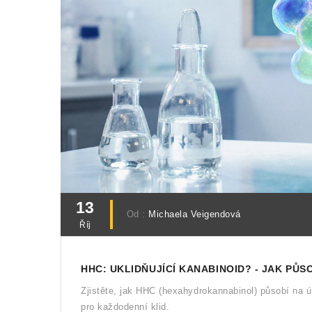
13
Od :
Michaela Veigendová
Říj
HHC: UKLIDŇUJÍCÍ KANABINOID? - JAK PŮS
Zjistěte, jak HHC (hexahydrokannabinol) působí na ú
pro každodenní klid.