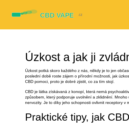
Úzkost a jak ji zvl
Úzkost potká skoro každého z nás, někdy je to jen občasn
poslední době roste zájem o přírodní možnosti, jak úzkost
CBD pomoci, proto je dobré zjistit, co za tím stojí.
CBD je látka získávaná z konopí, která nemá psychoakti
způsobem, který podporuje uvolnění a zklidnění. Mnoho u
nervozity. Je to díky jeho schopnosti ovlivnit receptory 
Praktické tipy, jak CBD