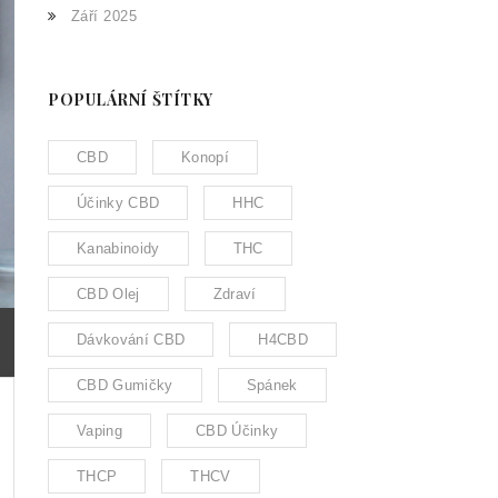
Září 2025
POPULÁRNÍ ŠTÍTKY
CBD
Konopí
Účinky CBD
HHC
Kanabinoidy
THC
CBD Olej
Zdraví
Dávkování CBD
H4CBD
CBD Gumičky
Spánek
Vaping
CBD Účinky
THCP
THCV