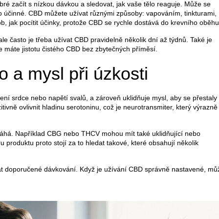
ré začít s nízkou dávkou a sledovat, jak vaše tělo reaguje. Může se
ylo účinné. CBD můžete užívat různými způsoby: vapováním, tinkturami,
b, jak pocítit účinky, protože CBD se rychle dostává do krevního oběhu
ale často je třeba užívat CBD pravidelně několik dní až týdnů. Také je
e máte jistotu čistého CBD bez zbytečných příměsí.
 a mysl při úzkosti
ení srdce nebo napětí svalů, a zároveň uklidňuje mysl, aby se přestaly
tivně ovlivnit hladinu serotoninu, což je neurotransmiter, který výrazně
áhá. Například CBG nebo THCV mohou mít také uklidňující nebo
ru produktu proto stojí za to hledat takové, které obsahují několik
at doporučené dávkování. Když je užívání CBD správně nastavené, mů