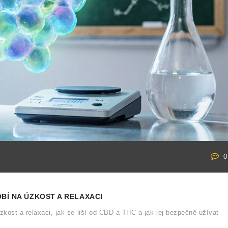
0
OBÍ NA ÚZKOST A RELAXACI
zkost a relaxaci, jak se liší od CBD a THC a jak jej bezpečně užívat