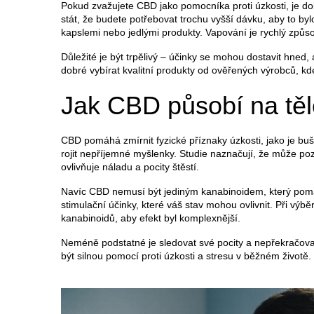
Pokud zvažujete CBD jako pomocníka proti úzkosti, je dob
stát, že budete potřebovat trochu vyšší dávku, aby to b
kapslemi nebo jedlými produkty. Vapování je rychlý způso
Důležité je být trpělivý – účinky se mohou dostavit hned, 
dobré vybírat kvalitní produkty od ověřených výrobců, kd
Jak CBD působí na tělo
CBD pomáhá zmírnit fyzické příznaky úzkosti, jako je buš
rojit nepříjemné myšlenky. Studie naznačují, že může pozi
ovlivňuje náladu a pocity štěstí.
Navíc CBD nemusí být jediným kanabinoidem, který pom
stimulační účinky, které váš stav mohou ovlivnit. Při výbě
kanabinoidů, aby efekt byl komplexnější.
Neméně podstatné je sledovat své pocity a nepřekračov
být silnou pomocí proti úzkosti a stresu v běžném životě.