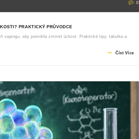
0
ZKOSTI? PRAKTICKÝ PRŮVODCE
i vapingu, aby pomohla zmírnit úzkost. Praktické tipy, tabulka a
Číst Více