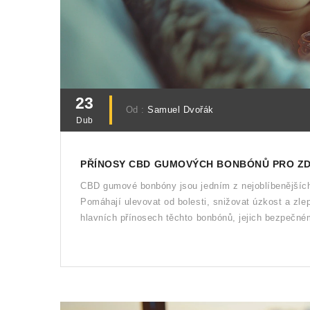
23
Od :
Samuel Dvořák
Dub
PŘÍNOSY CBD GUMOVÝCH BONBÓNŮ PRO ZD
CBD gumové bonbóny jsou jedním z nejoblíbenějších 
Pomáhají ulevovat od bolesti, snižovat úzkost a zl
hlavních přínosech těchto bonbónů, jejich bezpečné