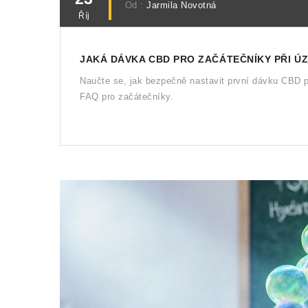
Od :
Jarmila Novotná
Říj
JAKÁ DÁVKA CBD PRO ZAČÁTEČNÍKY PŘI Ú
Naučte se, jak bezpečně nastavit první dávku CBD př
FAQ pro začátečníky.