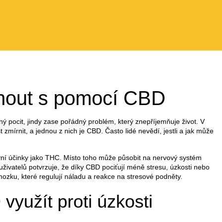
ádnout s pomocí CBD
ý pocit, jindy zase pořádný problém, který znepříjemňuje život. V
 zmírnit, a jednou z nich je CBD. Často lidé nevědí, jestli a jak může
vní účinky jako THC. Místo toho může působit na nervový systém
živatelů potvrzuje, že díky CBD pociťují méně stresu, úzkosti nebo
v mozku, které regulují náladu a reakce na stresové podněty.
 využít proti úzkosti