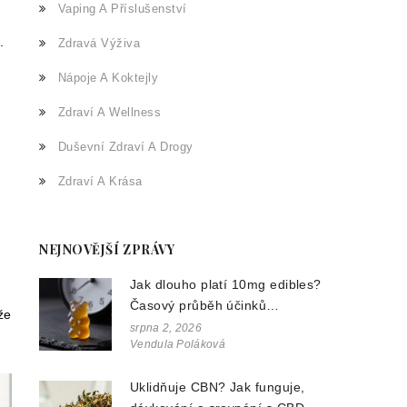
Vaping A Příslušenství
.
Zdravá Výživa
Nápoje A Koktejly
Zdraví A Wellness
Duševní Zdraví A Drogy
Zdraví A Krása
NEJNOVĚJŠÍ ZPRÁVY
Jak dlouho platí 10mg edibles?
Časový průběh účinků
že
konopných gumiček
srpna 2, 2026
Vendula Poláková
Uklidňuje CBN? Jak funguje,