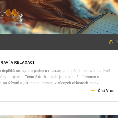
0
RAVÍ A RELAXACI
doplňků stravy pro podporu relaxace a zlepšení celkového zdraví.
epšovat spánek. Tento článek obsahuje podrobné informace o
m používání a jak mohou pomoci v různých oblastech zdraví.
Číst Více