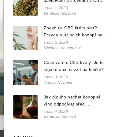
dávkování a srovnání s CBD
srpna 1, 2026
Veronika Kopecká
Zpevňuje CBD krém pleť?
Pravda o účincích konopí na
vrásky a pružnost
srpna 5, 2026
Michaela Veigendová
Cestování s CBD květy: Je to
legální a co si vzít na letiště?
srpna 3, 2026
Jarmila Novotná
Jak dlouho nechat konopné
víno odpočívat před
podáváním? Průvodce pro
srpna 4, 2026
Veronika Kopecká
nejlepší chuť