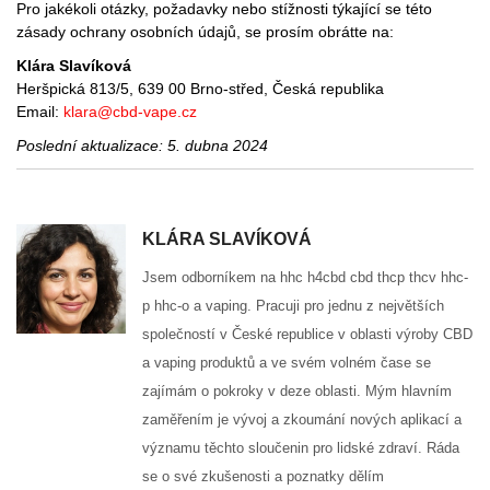
Pro jakékoli otázky, požadavky nebo stížnosti týkající se této
zásady ochrany osobních údajů, se prosím obrátte na:
Klára Slavíková
Heršpická 813/5, 639 00 Brno-střed, Česká republika
Email:
klara@cbd-vape.cz
Poslední aktualizace: 5. dubna 2024
KLÁRA SLAVÍKOVÁ
Jsem odborníkem na hhc h4cbd cbd thcp thcv hhc-
p hhc-o a vaping. Pracuji pro jednu z největších
společností v České republice v oblasti výroby CBD
a vaping produktů a ve svém volném čase se
zajímám o pokroky v deze oblasti. Mým hlavním
zaměřením je vývoj a zkoumání nových aplikací a
významu těchto sloučenin pro lidské zdraví. Ráda
se o své zkušenosti a poznatky dělím