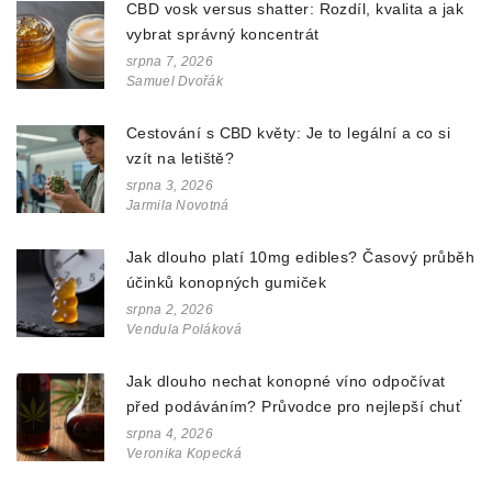
CBD vosk versus shatter: Rozdíl, kvalita a jak
vybrat správný koncentrát
srpna 7, 2026
Samuel Dvořák
Cestování s CBD květy: Je to legální a co si
vzít na letiště?
srpna 3, 2026
Jarmila Novotná
Jak dlouho platí 10mg edibles? Časový průběh
účinků konopných gumiček
srpna 2, 2026
Vendula Poláková
Jak dlouho nechat konopné víno odpočívat
před podáváním? Průvodce pro nejlepší chuť
srpna 4, 2026
Veronika Kopecká