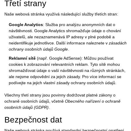
Třetí strany
Naše webová stránka využívá následující služby třetích stran:
Google Analytics
: Služba pro analýzu anonymních dat o
návštěvnosti. Google Analytics shromažďuje údaje o chování
uživatelů, ale nezaznamenává IP adresy v plné podobě a
neidentifikuje jednotlivce. Další informace naleznete v
zásadách
ochrany osobních údajů Google
.
Reklamní sítě
(např. Google AdSense): Můžou používat
cookies k zobrazování relevantních reklam. Tyto sítě mohou
shromažďovat údaje o vaší návštěvnosti na různých stránkách,
ale nejsme odpovědní za jejich zásady. Pro více informací se
podívejte na jejich vlastní zásady ochrany osobních údajů.
Všechny třetí strany jsou povinny dodržovat platné zákony o
ochraně osobních údajů, včetně
Obecného nařízení o ochraně
osobních údajů (GDPR)
.
Bezpečnost dat
Naše webová stránka používá standardní bezpečnostní opatření,