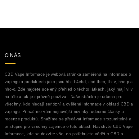
O NÁS
CBD Vape Informace je webová stránka zaměřená na informace o
vapingu a produktech jako jsou hhc h4cbd, cbd thcp, thcv, hhc-p a
hhc-o. Zde najdete ucelený přehled o těchto látkách, jaký mají vliv
na tělo a jak je správně používat. Naše stránka je určena pro
všechny, kdo hledají seriózní a ověřené informace v oblasti CBD a
vapingu. Přinášíme vám nejnovější novinky, odborné články a
recenze produktů. Snažíme se předávat informace srozumitelně a
přístupně pro všechny zájemce o tuto oblast. Navštivte CBD Vape
Informace, kde se dozvíte vše, co potřebujete vědět o CBD a