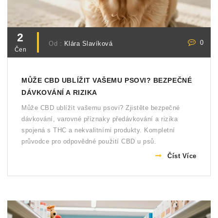
2
0
Od :
Klára Slavíková
Čen
MŮŽE CBD UBLÍŽIT VAŠEMU PSOVI? BEZPEČNÉ
DÁVKOVÁNÍ A RIZIKA
Může CBD ublížit vašemu psovi? Zjistěte bezpečné
dávkování, varovné příznaky předávkování a rizika
spojená s THC a nekvalitními produkty. Kompletní
průvodce pro odpovědné použití CBD u psů.
Číst Více