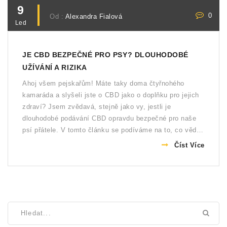
9
0
Od :
Alexandra Fialová
Led
JE CBD BEZPEČNÉ PRO PSY? DLOUHODOBÉ
UŽÍVÁNÍ A RIZIKA
Ahoj všem pejskařům! Máte taky doma čtyřnohého
kamaráda a slyšeli jste o CBD jako o doplňku pro jejich
zdraví? Jsem zvědavá, stejně jako vy, jestli je
dlouhodobé podávání CBD opravdu bezpečné pro naše
psí přátele. V tomto článku se podíváme na to, co věda
říká o CBD a jeho účincích na psy, zvážíme potenciální
Číst Více
vedlejší účinky a zjistíme, jaké jsou doporučení pro
bezpečné dávkování. Pojďte se mnou objevit všechny
důležité informace, které vám pomohou rozhodnout, zda
je CBD správnou volbou pro vaše chlupatého
společníka. Těším se na naše společné objevování a
sdílení postřehů!