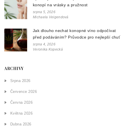
konopí na vrásky a pružnost
srpna 5, 2026
Michaela Veigendová
Jak dlouho nechat konopné víno odpočívat
před podáváním? Průvodce pro nejlepší chuť
srpna 4, 2026
Veronika Kopecká
ARCHIVY
Srpna 2026
Července 2026
Června 2026
Května 2026
Dubna 2026