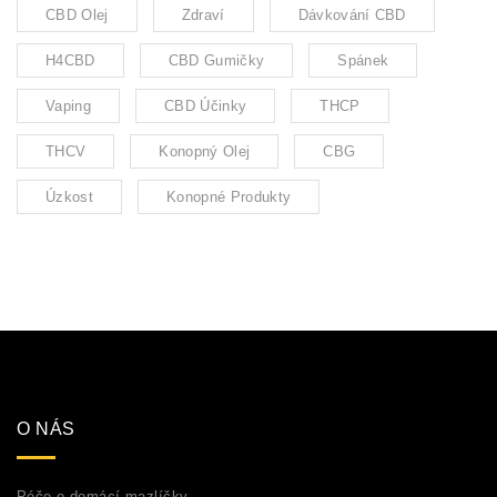
CBD Olej
Zdraví
Dávkování CBD
H4CBD
CBD Gumičky
Spánek
Vaping
CBD Účinky
THCP
THCV
Konopný Olej
CBG
Úzkost
Konopné Produkty
O NÁS
Péče o domácí mazlíčky