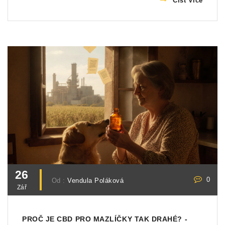
Číst Více
26
0
Od :
Vendula Poláková
Zář
PROČ JE CBD PRO MAZLÍČKY TAK DRAHÉ? -