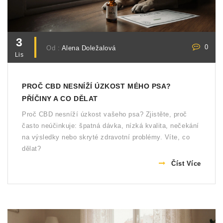
3
0
Od :
Alena Doležalová
Lis
PROČ CBD NESNÍŽÍ ÚZKOST MÉHO PSA?
PŘÍČINY A CO DĚLAT
Proč CBD nesníží úzkost vašeho psa? Zjistěte, proč
často neúčinkuje: špatná dávka, nízká kvalita, nečekání
na výsledky nebo skryté zdravotní problémy. Víte, co
dělat?
Číst Více