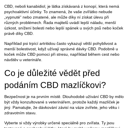
CBD, neboli kanabidiol, je látka získávaná z konopí, která nemá
psychoaktivní účinky. To znamená, že vaše zvířátko nebude
„vypnuté“ nebo zmatené, ale může díky ní získat úlevu při
různých problémech. Řada majitelů uvádí lepší náladu, menší
úzkost, snížení bolesti nebo lepší spánek u svých psů nebo koček
právě díky CBD.
Například psi trpící artritidou často vykazují větší pohyblivost a
menší bolestivost, když užívají správné dávky CBD. Podobně u
koček může CBD pomoci při stresu, například během cest nebo
návštěv u veterináře.
Co je důležité vědět před
podáním CBD mazlíčkovi?
Bezpečnost je na prvním místě. Dlouhodobé užívání CBD by mělo
být vždy konzultované s veterinářem, protože každý mazlíček je
jiný. Pamatujte, že dávkování závisí na váze zvířete, jeho věku i
zdravotním stavu.
Vyberte si vždy výrobky určené speciálně pro zvířata. Ty jsou