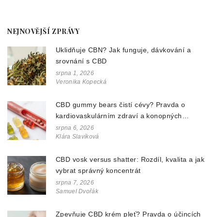
NEJNOVĚJŠÍ ZPRÁVY
Uklidňuje CBN? Jak funguje, dávkování a
srovnání s CBD
srpna 1, 2026
Veronika Kopecká
CBD gummy bears čistí cévy? Pravda o
kardiovaskulárním zdraví a konopných
doplňcích
srpna 6, 2026
Klára Slavíková
CBD vosk versus shatter: Rozdíl, kvalita a jak
vybrat správný koncentrát
srpna 7, 2026
Samuel Dvořák
Zpevňuje CBD krém pleť? Pravda o účincích