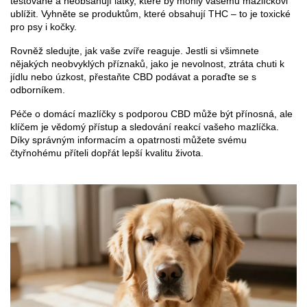
testované a neobsahují látky, které by mohly vašemu mazlíčkovi
ublížit. Vyhněte se produktům, které obsahují THC – to je toxické
pro psy i kočky.
Rovněž sledujte, jak vaše zvíře reaguje. Jestli si všimnete
nějakých neobvyklých příznaků, jako je nevolnost, ztráta chuti k
jídlu nebo úzkost, přestaňte CBD podávat a poraďte se s
odborníkem.
Péče o domácí mazlíčky s podporou CBD může být přínosná, ale
klíčem je vědomý přístup a sledování reakcí vašeho mazlíčka.
Díky správným informacím a opatrnosti můžete svému
čtyřnohému příteli dopřát lepší kvalitu života.