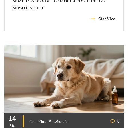
MŮŽE PES DOSTAT CBD OLEJ PRO LIDI? CO
MUSÍTE VĚDĚT
Číst Více
14
0
Od :
Klára Slavíková
Bře