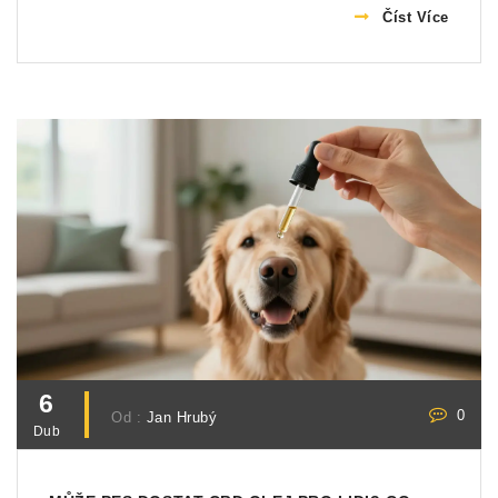
Číst Více
6
0
Od :
Jan Hrubý
Dub