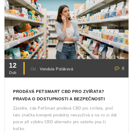
12
0
Od :
Vendula Poláková
Dub
PRODÁVÁ PETSMART CBD PRO ZVÍŘATA?
PRAVDA O DOSTUPNOSTI A BEZPEČNOSTI
Zjistěte, zda PetSmart prodává CBD pro zvířata, proč
tato značka konopné produkty nevyužívá a na co si dát
pozor při výběru CBD alternativ pro vašeho psa či
kočku.