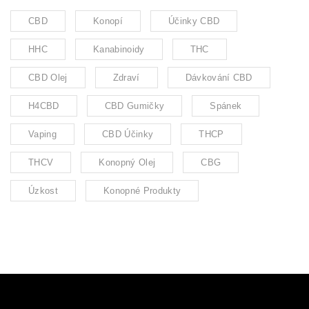
CBD
Konopí
Účinky CBD
HHC
Kanabinoidy
THC
CBD Olej
Zdraví
Dávkování CBD
H4CBD
CBD Gumičky
Spánek
Vaping
CBD Účinky
THCP
THCV
Konopný Olej
CBG
Úzkost
Konopné Produkty