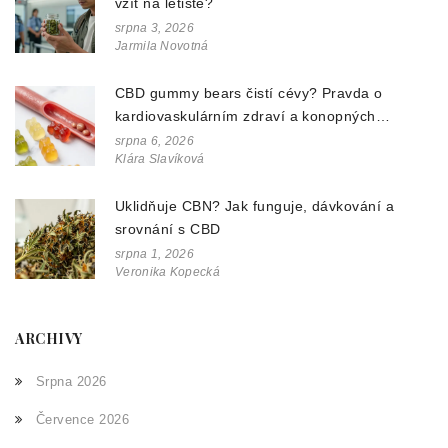
vzít na letiště?
srpna 3, 2026
Jarmila Novotná
CBD gummy bears čistí cévy? Pravda o
kardiovaskulárním zdraví a konopných
doplňcích
srpna 6, 2026
Klára Slavíková
Uklidňuje CBN? Jak funguje, dávkování a
srovnání s CBD
srpna 1, 2026
Veronika Kopecká
ARCHIVY
Srpna 2026
Července 2026