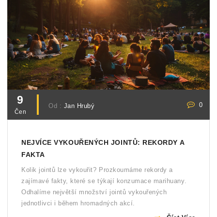
9
0
Od :
Jan Hrubý
Čen
NEJVÍCE VYKOUŘENÝCH JOINTŮ: REKORDY A
FAKTA
Kolik jointů lze vykouřit? Prozkoumáme rekordy a
zajímavé fakty, které se týkají konzumace marihuany.
Odhalíme největší množství jointů vykouřených
jednotlivci i během hromadných akcí.