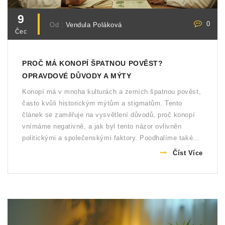
9
0
Od :
Vendula Poláková
Čec
PROČ MÁ KONOPÍ ŠPATNOU POVĚST?
OPRAVDOVÉ DŮVODY A MÝTY
Konopí má v mnoha kulturách a zemích špatnou pověst,
často kvůli historickým mýtům a stigmatům. Tento
článek se zaměřuje na vysvětlení důvodů, proč konopí
vnímáme negativně, a jak byl tento názor ovlivněn
politickými a společenskými faktory. Poodhalíme také
fakta a zajímavosti, které vám mohou změnit pohled na
Číst Více
tuto kontroverzní rostlinu. Přečtěte si, proč stojí za to
brát konopí v úvahu i jiným způsobem.