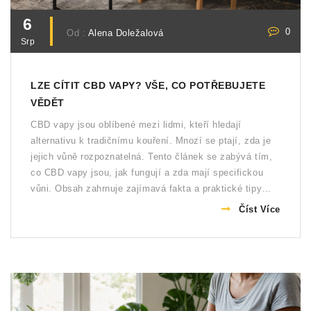
6
0
Od :
Alena Doležalová
Srp
LZE CÍTIT CBD VAPY? VŠE, CO POTŘEBUJETE
VĚDĚT
CBD vapy jsou oblíbené mezi lidmi, kteří hledají
alternativu k tradičnímu kouření. Mnozí se ptají, zda je
jejich vůně rozpoznatelná. Tento článek se zabývá tím,
co CBD vapy jsou, jak fungují a zda mají specifickou
vůni. Obsah zahrnuje zajímavá fakta a praktické tipy
týkající se používání CBD vapů.
Číst Více