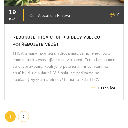
19
0
Od :
Alexandra Fialová
Kvě
REDUKUJE THCV CHUŤ K JÍDLU? VŠE, CO
POTŘEBUJETE VĚDĚT
THCV, známý jako tetrahydrocannabivarin, je jednou z
mnoha látek vyskytujících se v konopí. Tento kanabinoid
se často zkoumá kvůli jeho potenciálním účinkům na
chuť k jídlu a hubnutí. V článku se podíváme na
současný výzkum a především na to, zda THCV
skutečně snižuje chuť k jídlu.
Číst Více
1
2