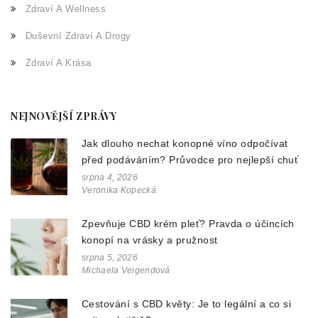
Zdraví A Wellness
Duševní Zdraví A Drogy
Zdraví A Krása
NEJNOVĚJŠÍ ZPRÁVY
Jak dlouho nechat konopné víno odpočívat
před podáváním? Průvodce pro nejlepší chuť
srpna 4, 2026
Veronika Kopecká
Zpevňuje CBD krém pleť? Pravda o účincích
konopí na vrásky a pružnost
srpna 5, 2026
Michaela Veigendová
Cestování s CBD květy: Je to legální a co si