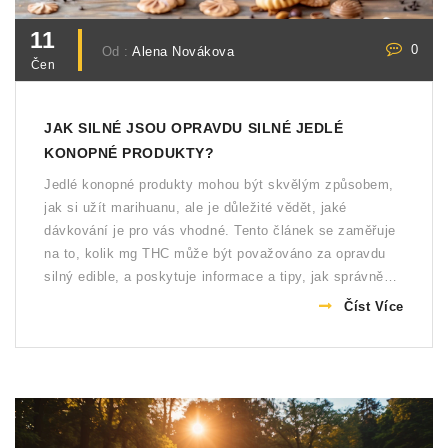
11
0
Od :
Alena Novákova
Čen
JAK SILNÉ JSOU OPRAVDU SILNÉ JEDLÉ
KONOPNÉ PRODUKTY?
Jedlé konopné produkty mohou být skvělým způsobem,
jak si užít marihuanu, ale je důležité vědět, jaké
dávkování je pro vás vhodné. Tento článek se zaměřuje
na to, kolik mg THC může být považováno za opravdu
silný edible, a poskytuje informace a tipy, jak správně
dávkovat, abyste dosáhli požadovaných účinků bez
Číst Více
nepříjemných vedlejších efektů.