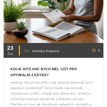
23
0
Od :
Veronika Kopecká
Čec
KOLIK HITŮ HHC BYCH MĚL VZÍT PRO
OPTIMÁLNÍ ZÁŽITEK?
Zajímají vás účinky HHC a jak správně dávkovat tento
populární kanabinoid? Tento článek vás provede
informacemi o HHC, včetně jeho dávkování, účinků a
užitečných tipů pro bezpečné a efektivní užívání.
Přečtěte si více, jak dosáhnout nejlepších výsledků a