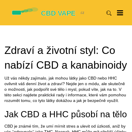
Zdraví a životní styl: Co
nabízí CBD a kanabinoidy
Už vás někdy zajímalo, jak mohou látky jako CBD nebo HHC
ovlivnit váš denní život a zdraví? Nejde jen o módu, ale skutečně
o možnosti, jak podpořit své tělo i mysl, pokud víte, jak na to. V
této sekci najdete praktické rady i informace, které vám pomohou
rozumět tomu, co tyto látky dokážou a jak je bezpečně využít.
Jak CBD a HHC působí na tělo
CBD je známé tím, že umí mírnit stres a ulevit od úzkosti, aniž by
vás ‘‘odrovnalo‘‘ jako THC. Naopak, HHC může mít silnější účinky