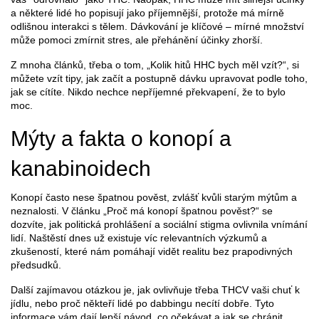
a některé lidé ho popisují jako příjemnější, protože má mírně
odlišnou interakci s tělem. Dávkování je klíčové – mírné množství
může pomoci zmírnit stres, ale přehánění účinky zhorší.
Z mnoha článků, třeba o tom, „Kolik hitů HHC bych měl vzít?“, si
můžete vzít tipy, jak začít a postupně dávku upravovat podle toho,
jak se cítíte. Nikdo nechce nepříjemné překvapení, že to bylo
moc.
Mýty a fakta o konopí a
kanabinoidech
Konopí často nese špatnou pověst, zvlášť kvůli starým mýtům a
neznalosti. V článku „Proč má konopí špatnou pověst?“ se
dozvíte, jak politická prohlášení a sociální stigma ovlivnila vnímání
lidí. Naštěstí dnes už existuje víc relevantních výzkumů a
zkušeností, které nám pomáhají vidět realitu bez prapodivných
předsudků.
Další zajímavou otázkou je, jak ovlivňuje třeba THCV vaši chuť k
jídlu, nebo proč někteří lidé po dabbingu necítí dobře. Tyto
informace vám dají lepší návod, co očekávat a jak se chránit.