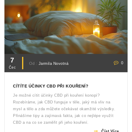
7
0
Od :
Jarmila Novotná
Čec
CÍTÍTE ÚČINKY CBD PŘI KOUŘENÍ?
Je možné cítit účinky CBD při kouření konopí?
Rozebíráme, jak CBD funguje v těle, jaký má vliv na
mysl a tělo a zda můžete očekávat okamžité výsledky.
Přinášíme tipy a zajímavá fakta, jak co nejlépe využít
CBD a na co se zaměřit při jeho kouření.
Číst Více