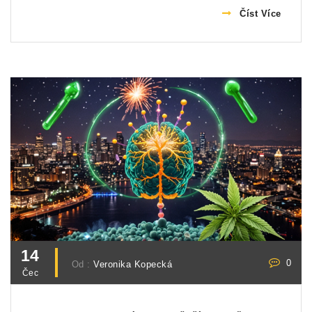
vyhnout se nežádoucím účinkům.
Číst Více
14
0
Od :
Veronika Kopecká
Čec