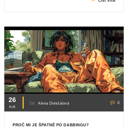
Číst Více
26
0
Od :
Alena Doležalová
Kvě
PROČ MI JE ŠPATNĚ PO DABBINGU?