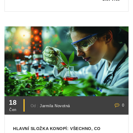
18
0
Od :
Jarmila Novotná
Čen
HLAVNÍ SLOŽKA KONOPÍ: VŠECHNO, CO