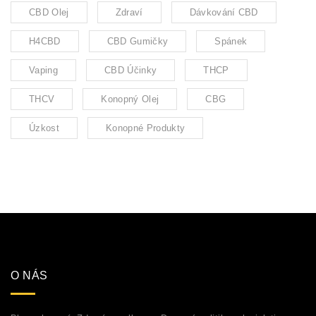
CBD Olej
Zdraví
Dávkování CBD
H4CBD
CBD Gumičky
Spánek
Vaping
CBD Účinky
THCP
THCV
Konopný Olej
CBG
Úzkost
Konopné Produkty
O NÁS