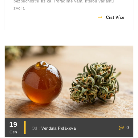
bezpečnostní rizika. Poradíme vám, kterou variantu
zvolit.
Číst Více
19
0
Od :
Vendula Poláková
Čen