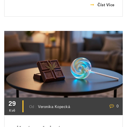
Číst Více
29
0
Od :
Veronika Kopecká
Kvě