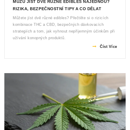
MŮŽU JÍST DVĚ RŮZNÉ EDIBLES NAJEDNOU?
RIZIKA, BEZPEČNOSTNÍ TIPY A CO DĚLAT
Můžete jíst dvě různé edibles? Přečtěte si o rizicích
kombinace THC a CBD, bezpečných dávkovacích
strategiích a tom, jak vyhnout nepříjemným účinkům při
užívání konopných produktů.
Číst Více