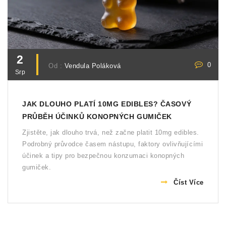
2
0
Od :
Vendula Poláková
Srp
JAK DLOUHO PLATÍ 10MG EDIBLES? ČASOVÝ
PRŮBĚH ÚČINKŮ KONOPNÝCH GUMIČEK
Zjistěte, jak dlouho trvá, než začne platit 10mg edibles.
Podrobný průvodce časem nástupu, faktory ovlivňujícími
účinek a tipy pro bezpečnou konzumaci konopných
gumiček.
Číst Více