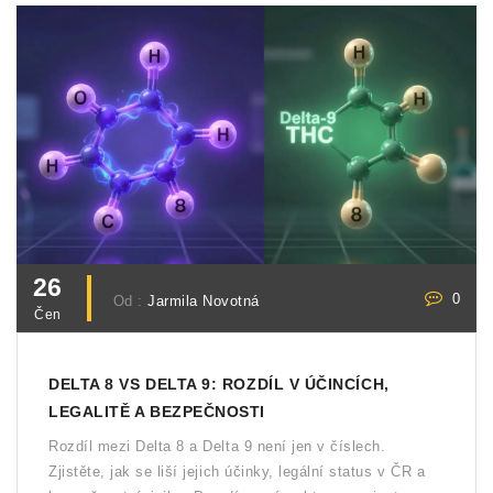
26
0
Od :
Jarmila Novotná
Čen
DELTA 8 VS DELTA 9: ROZDÍL V ÚČINCÍCH,
LEGALITĚ A BEZPEČNOSTI
Rozdíl mezi Delta 8 a Delta 9 není jen v číslech.
Zjistěte, jak se liší jejich účinky, legální status v ČR a