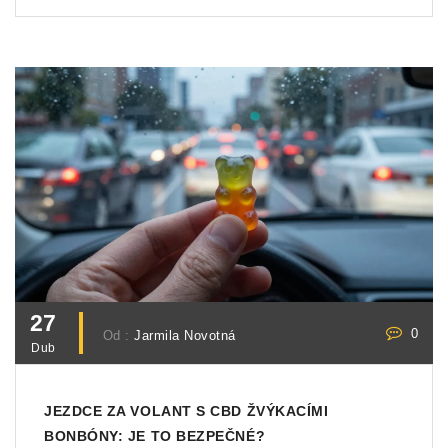
27
0
Od :
Jarmila Novotná
Dub
JEZDCE ZA VOLANT S CBD ŽVÝKACÍMI
BONBÓNY: JE TO BEZPEČNÉ?