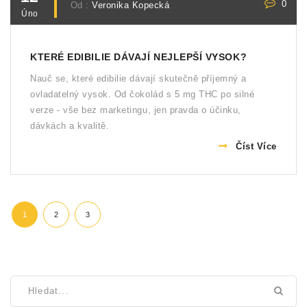
0
Od :
Veronika Kopecká
Úno
KTERÉ EDIBILIE DÁVAJÍ NEJLEPŠÍ VYSOK?
Nauč se, které edibilie dávají skutečně příjemný a
ovladatelný vysok. Od čokolád s 5 mg THC po silné
verze - vše bez marketingu, jen pravda o účinku,
dávkách a kvalitě.
Číst Více
1
2
3