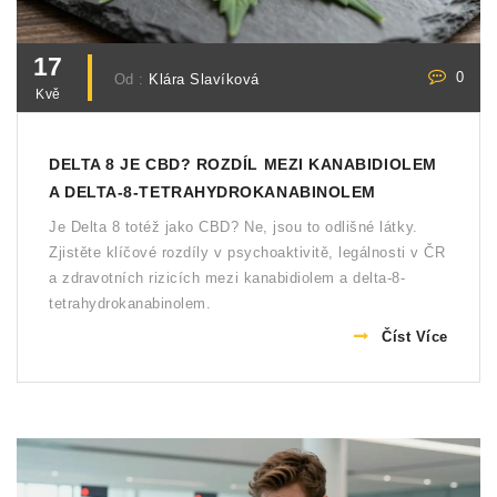
17
0
Od :
Klára Slavíková
Kvě
DELTA 8 JE CBD? ROZDÍL MEZI KANABIDIOLEM
A DELTA-8-TETRAHYDROKANABINOLEM
Je Delta 8 totéž jako CBD? Ne, jsou to odlišné látky.
Zjistěte klíčové rozdíly v psychoaktivitě, legálnosti v ČR
a zdravotních rizicích mezi kanabidiolem a delta-8-
tetrahydrokanabinolem.
Číst Více