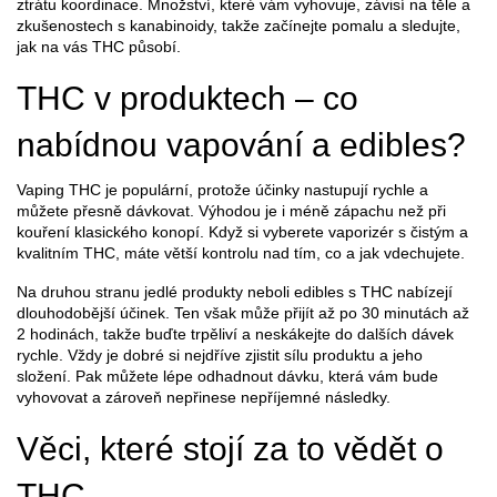
ztrátu koordinace. Množství, které vám vyhovuje, závisí na těle a
zkušenostech s kanabinoidy, takže začínejte pomalu a sledujte,
jak na vás THC působí.
THC v produktech – co
nabídnou vapování a edibles?
Vaping THC je populární, protože účinky nastupují rychle a
můžete přesně dávkovat. Výhodou je i méně zápachu než při
kouření klasického konopí. Když si vyberete vaporizér s čistým a
kvalitním THC, máte větší kontrolu nad tím, co a jak vdechujete.
Na druhou stranu jedlé produkty neboli edibles s THC nabízejí
dlouhodobější účinek. Ten však může přijít až po 30 minutách až
2 hodinách, takže buďte trpěliví a neskákejte do dalších dávek
rychle. Vždy je dobré si nejdříve zjistit sílu produktu a jeho
složení. Pak můžete lépe odhadnout dávku, která vám bude
vyhovovat a zároveň nepřinese nepříjemné následky.
Věci, které stojí za to vědět o
THC