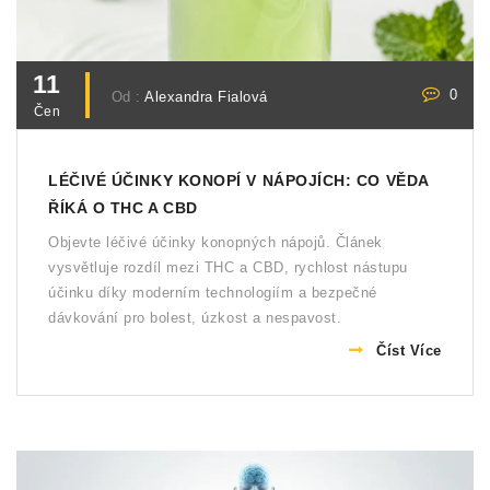
11
0
Od :
Alexandra Fialová
Čen
LÉČIVÉ ÚČINKY KONOPÍ V NÁPOJÍCH: CO VĚDA
ŘÍKÁ O THC A CBD
Objevte léčivé účinky konopných nápojů. Článek
vysvětluje rozdíl mezi THC a CBD, rychlost nástupu
účinku díky moderním technologiím a bezpečné
dávkování pro bolest, úzkost a nespavost.
Číst Více