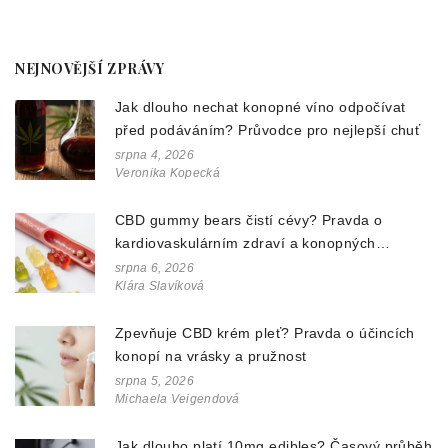
NEJNOVĚJŠÍ ZPRÁVY
Jak dlouho nechat konopné víno odpočívat
před podáváním? Průvodce pro nejlepší chuť
srpna 4, 2026
Veronika Kopecká
CBD gummy bears čistí cévy? Pravda o
kardiovaskulárním zdraví a konopných
doplňcích
srpna 6, 2026
Klára Slavíková
Zpevňuje CBD krém pleť? Pravda o účincích
konopí na vrásky a pružnost
srpna 5, 2026
Michaela Veigendová
Jak dlouho platí 10mg edibles? Časový průběh