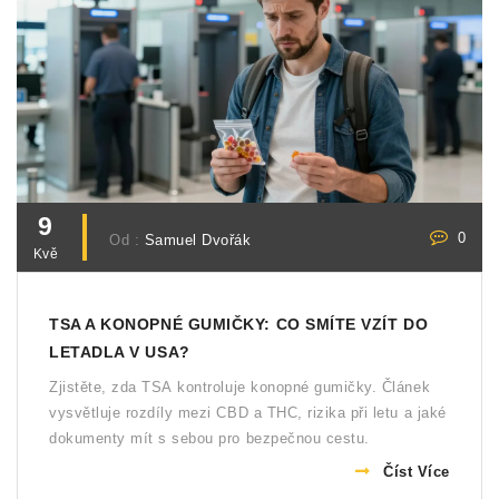
9
0
Od :
Samuel Dvořák
Kvě
TSA A KONOPNÉ GUMIČKY: CO SMÍTE VZÍT DO
LETADLA V USA?
Zjistěte, zda TSA kontroluje konopné gumičky. Článek
vysvětluje rozdíly mezi CBD a THC, rizika při letu a jaké
dokumenty mít s sebou pro bezpečnou cestu.
Číst Více