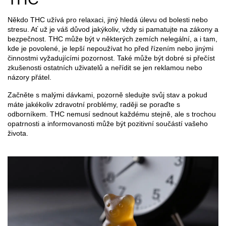
Někdo THC užívá pro relaxaci, jiný hledá úlevu od bolesti nebo
stresu. Ať už je váš důvod jakýkoliv, vždy si pamatujte na zákony a
bezpečnost. THC může být v některých zemích nelegální, a i tam,
kde je povolené, je lepší nepoužívat ho před řízením nebo jinými
činnostmi vyžadujícími pozornost. Také může být dobré si přečíst
zkušenosti ostatních uživatelů a neřídit se jen reklamou nebo
názory přátel.
Začněte s malými dávkami, pozorně sledujte svůj stav a pokud
máte jakékoliv zdravotní problémy, raději se poraďte s
odborníkem. THC nemusí sednout každému stejně, ale s trochou
opatrnosti a informovanosti může být pozitivní součástí vašeho
života.