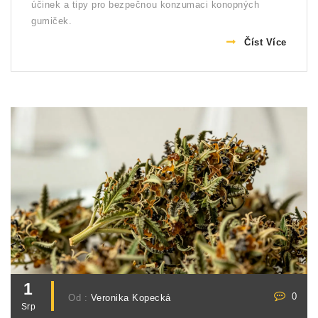
účinek a tipy pro bezpečnou konzumaci konopných
gumiček.
Číst Více
1
0
Od :
Veronika Kopecká
Srp