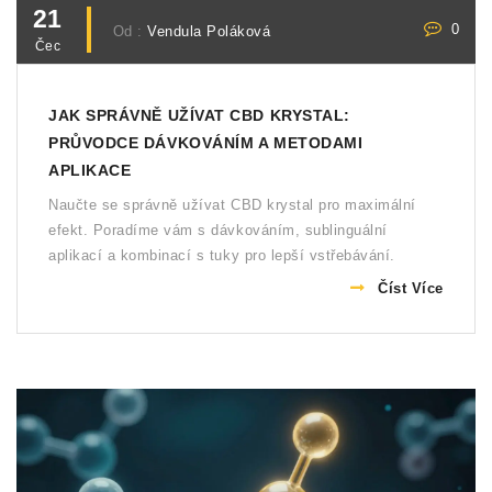
21
0
Od :
Vendula Poláková
Čec
JAK SPRÁVNĚ UŽÍVAT CBD KRYSTAL:
PRŮVODCE DÁVKOVÁNÍM A METODAMI
APLIKACE
Naučte se správně užívat CBD krystal pro maximální
efekt. Poradíme vám s dávkováním, sublinguální
aplikací a kombinací s tuky pro lepší vstřebávání.
Číst Více