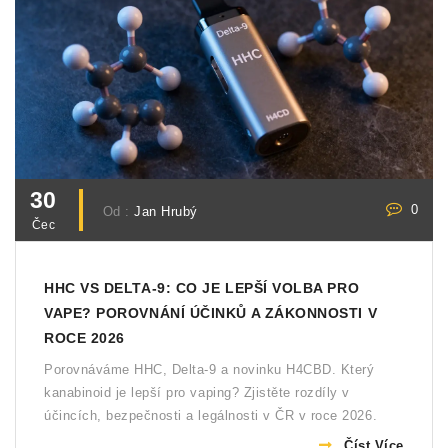
30
0
Od :
Jan Hrubý
Čec
HHC VS DELTA-9: CO JE LEPŠÍ VOLBA PRO
VAPE? POROVNÁNÍ ÚČINKŮ A ZÁKONNOSTI V
ROCE 2026
Porovnáváme HHC, Delta-9 a novinku H4CBD. Který
kanabinoid je lepší pro vaping? Zjistěte rozdíly v
účincích, bezpečnosti a legálnosti v ČR v roce 2026.
Číst Více