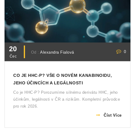
20
0
Od :
Alexandra Fialová
Čec
CO JE HHC-P? VŠE O NOVÉM KANABINOIDU,
JEHO ÚČINCÍCH A LEGÁLNOSTI
Co je HHC-P? Porozumíme silnému derivátu HHC, jeho
účinkům, legálnosti v ČR a rizikům. Kompletní průvodce
pro rok 2026.
Číst Více