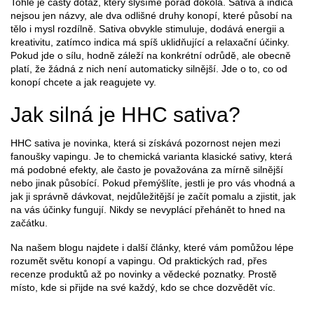
Tohle je častý dotaz, který slyšíme pořád dokola. Sativa a indica
nejsou jen názvy, ale dva odlišné druhy konopí, které působí na
tělo i mysl rozdílně. Sativa obvykle stimuluje, dodává energii a
kreativitu, zatímco indica má spíš uklidňující a relaxační účinky.
Pokud jde o sílu, hodně záleží na konkrétní odrůdě, ale obecně
platí, že žádná z nich není automaticky silnější. Jde o to, co od
konopí chcete a jak reagujete vy.
Jak silná je HHC sativa?
HHC sativa je novinka, která si získává pozornost nejen mezi
fanoušky vapingu. Je to chemická varianta klasické sativy, která
má podobné efekty, ale často je považována za mírně silnější
nebo jinak působící. Pokud přemýšlíte, jestli je pro vás vhodná a
jak ji správně dávkovat, nejdůležitější je začít pomalu a zjistit, jak
na vás účinky fungují. Nikdy se nevyplácí přehánět to hned na
začátku.
Na našem blogu najdete i další články, které vám pomůžou lépe
rozumět světu konopí a vapingu. Od praktických rad, přes
recenze produktů až po novinky a vědecké poznatky. Prostě
místo, kde si přijde na své každý, kdo se chce dozvědět víc.