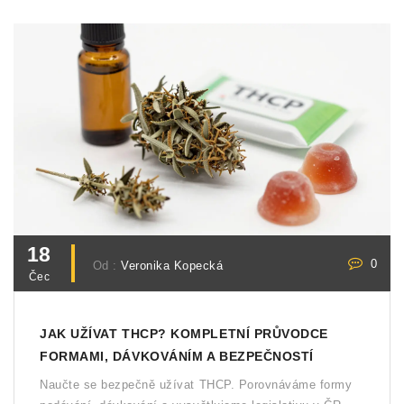
18
0
Od :
Veronika Kopecká
Čec
JAK UŽÍVAT THCP? KOMPLETNÍ PRŮVODCE
FORMAMI, DÁVKOVÁNÍM A BEZPEČNOSTÍ
Naučte se bezpečně užívat THCP. Porovnáváme formy