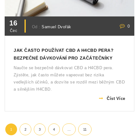
16
0
Od :
Samuel Dvořák
Čec
JAK ČASTO POUŽÍVAT CBD A H4CBD PERA?
BEZPEČNÉ DÁVKOVÁNÍ PRO ZAČÁTEČNÍKY
Naučte se bezpečně dávkovat CBD a H4CBD pera.
Zjistěte, jak často můžete vapeovat bez rizika
vedlejších účinků, a dozvíte se rozdíl mezi běžným CBD
a silnějším H4CBD.
Číst Více
1
2
3
4
…
11