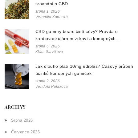
srovnání s CBD
srpna 1, 2026
Veronika Kopecká
CBD gummy bears čistí cévy? Pravda o
kardiovaskulárním zdraví a konopných
doplňcích
srpna 6, 2026
Klára Slavíková
Jak dlouho platí 10mg edibles? Časový průběh
účinků konopných gumiček
srpna 2, 2026
Vendula Poláková
ARCHIVY
Srpna 2026
Července 2026