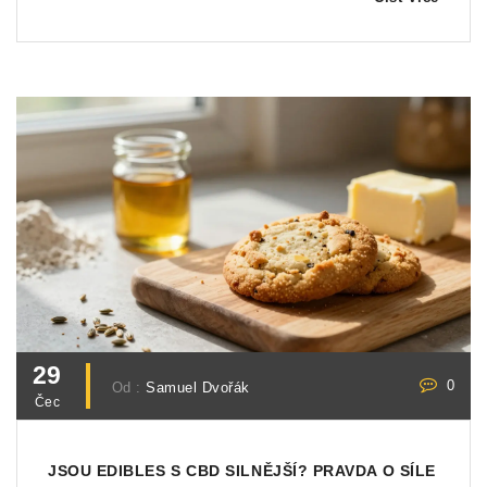
29
0
Od :
Samuel Dvořák
Čec
JSOU EDIBLES S CBD SILNĚJŠÍ? PRAVDA O SÍLE