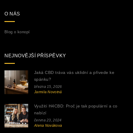
O NÁS
Blog o konopí
NEJNOVĚJŠÍ PŘÍSPĚVKY
Jaká CBD tráva vás uklidní a přivede ke
spánku?
března 15, 2026
Jarmila Novotná
Využití H4CBD: Proč je tak populární a co
nabízí
června 23, 2024
Alena Novákova