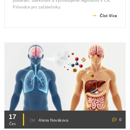
podávání, dávkování a vysvětlujeme legislativu v ČR.
Průvodce pro začátečníky.
Číst Více
17
0
Od :
Alena Novákova
Čec