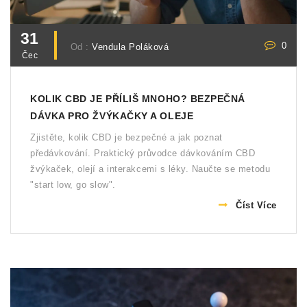
31
0
Od :
Vendula Poláková
Čec
KOLIK CBD JE PŘÍLIŠ MNOHO? BEZPEČNÁ
DÁVKA PRO ŽVÝKAČKY A OLEJE
Zjistěte, kolik CBD je bezpečné a jak poznat
předávkování. Praktický průvodce dávkováním CBD
žvýkaček, olejí a interakcemi s léky. Naučte se metodu
"start low, go slow".
Číst Více