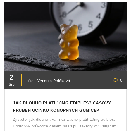
2
0
Od :
Vendula Poláková
Srp
JAK DLOUHO PLATÍ 10MG EDIBLES? ČASOVÝ
PRŮBĚH ÚČINKŮ KONOPNÝCH GUMIČEK
Zjistěte, jak dlouho trvá, než začne platit 10mg edibles.
Podrobný průvodce časem nástupu, faktory ovlivňujícími