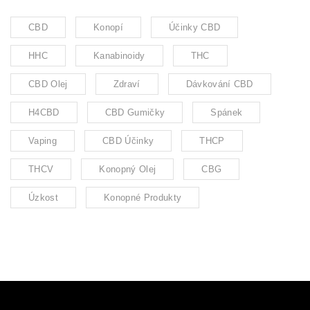
CBD
Konopí
Účinky CBD
HHC
Kanabinoidy
THC
CBD Olej
Zdraví
Dávkování CBD
H4CBD
CBD Gumičky
Spánek
Vaping
CBD Účinky
THCP
THCV
Konopný Olej
CBG
Úzkost
Konopné Produkty