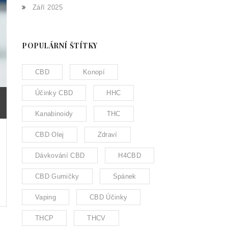
Září 2025
POPULÁRNÍ ŠTÍTKY
CBD
Konopí
Účinky CBD
HHC
Kanabinoidy
THC
CBD Olej
Zdraví
Dávkování CBD
H4CBD
CBD Gumičky
Spánek
Vaping
CBD Účinky
THCP
THCV