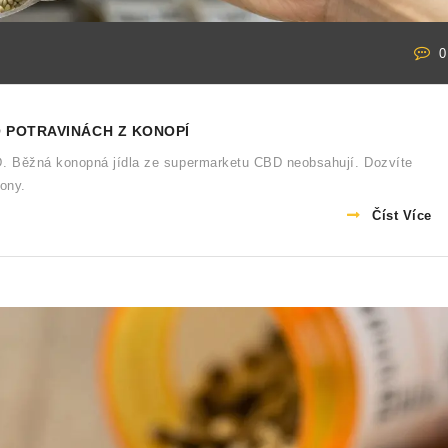
0
 POTRAVINÁCH Z KONOPÍ
. Běžná konopná jídla ze supermarketu CBD neobsahují. Dozvíte
kony.
Číst Více