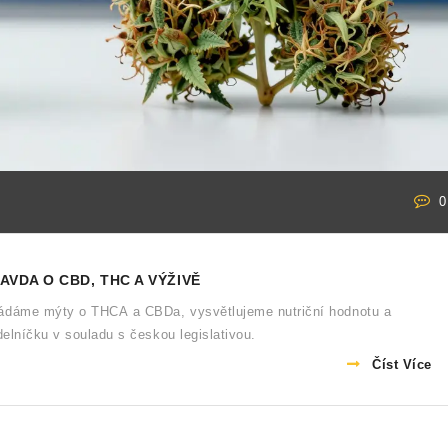
0
VDA O CBD, THC A VÝŽIVĚ
ládáme mýty o THCA a CBDa, vysvětlujeme nutriční hodnotu a
delníčku v souladu s českou legislativou.
Číst Více