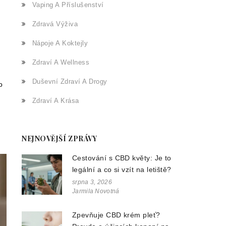
Vaping A Příslušenství
Zdravá Výživa
Nápoje A Koktejly
Zdraví A Wellness
Duševní Zdraví A Drogy
o
Zdraví A Krása
NEJNOVĚJŠÍ ZPRÁVY
Cestování s CBD květy: Je to
legální a co si vzít na letiště?
srpna 3, 2026
Jarmila Novotná
Zpevňuje CBD krém pleť?