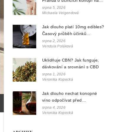
Pravda o účincích konopí na
vrásky a pružnost
srpna 5, 2026
Michaela Veigendová
Jak dlouho platí 10mg edibles?
Časový průběh účinků
konopných gumiček
srpna 2, 2026
Vendula Poláková
Uklidňuje CBN? Jak funguje,
dávkování a srovnání s CBD
srpna 1, 2026
Veronika Kopecká
Jak dlouho nechat konopné
víno odpočívat před
podáváním? Průvodce pro
srpna 4, 2026
Veronika Kopecká
nejlepší chuť