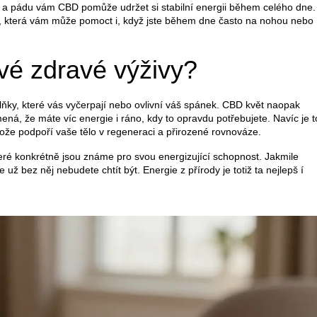
upu a pádu vám CBD pomůže udržet si stabilní energii během celého dne.
ad, která vám může pomoct i, když jste během dne často na nohou nebo
vé zdravé výživy?
lňky, které vás vyčerpají nebo ovlivní váš spánek. CBD květ naopak
ená, že máte víc energie i ráno, kdy to opravdu potřebujete. Navíc je t
tože podpoří vaše tělo v regeneraci a přirozené rovnováze.
které konkrétně jsou známe pro svou energizující schopnost. Jakmile
ž bez něj nebudete chtít být. Energie z přírody je totiž ta nejlepš í