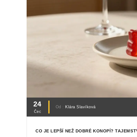
24
Od :
Klára Slavíková
Čec
CO JE LEPŠÍ NEŽ DOBRÉ KONOPÍ? TAJEMST