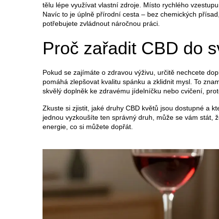
tělu lépe využívat vlastní zdroje. Místo rychlého vzest
Navíc to je úplně přírodní cesta – bez chemických přís
potřebujete zvládnout náročnou práci.
Proč zařadit CBD do s
Pokud se zajímáte o zdravou výživu, určitě nechcete dop
pomáhá zlepšovat kvalitu spánku a zklidnit mysl. To znam
skvělý doplněk ke zdravému jídelníčku nebo cvičení, pro
Zkuste si zjistit, jaké druhy CBD květů jsou dostupné a 
jednou vyzkoušíte ten správný druh, může se vám stát, že u
energie, co si můžete dopřát.