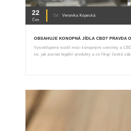
22
Od :
Veronika Kopecká
Čen
OBSAHUJE KONOPNÁ JÍDLA CBD? PRAVDA O
Vysvětlujeme rozdíl mezi konopnými semínky a CBD
se, jak poznat legální produkty a co říkají české zá