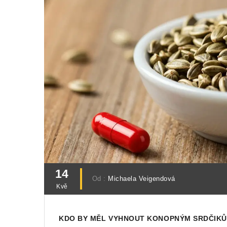
14
Od :
Michaela Veigendová
Kvě
KDO BY MĚL VYHNOUT KONOPNÝM SRDČIKŮM?