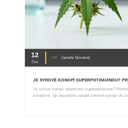
12
Od :
Jarmila Novotná
Čec
JE SYROVÉ KONOPÍ SUPERPOTRAVINOU? PRA
Je syrové konopí skutečnou superpotravinou? Rozk
poradíme, jak bezpečně zařadit čerstvé konopí do jí