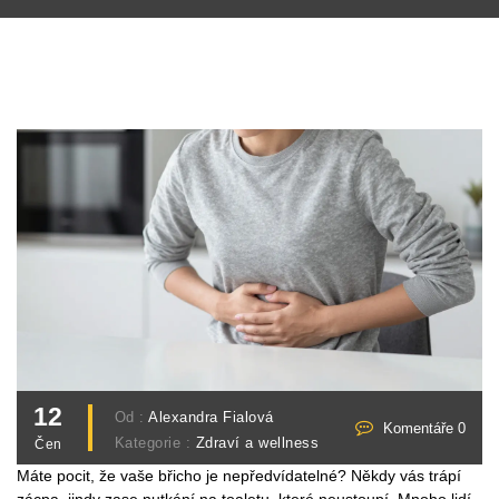
12
Od :
Alexandra Fialová
Komentáře 0
Kategorie :
Zdraví a wellness
Čen
Máte pocit, že vaše břicho je nepředvídatelné? Někdy vás trápí