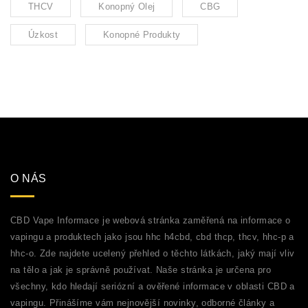
THCV
Konopný Olej
CBG
Úzkost
Konopné Produkty
O NÁS
CBD Vape Informace je webová stránka zaměřená na informace o
vapingu a produktech jako jsou hhc h4cbd, cbd thcp, thcv, hhc-p a
hhc-o. Zde najdete ucelený přehled o těchto látkách, jaký mají vliv
na tělo a jak je správně používat. Naše stránka je určena pro
všechny, kdo hledají seriózní a ověřené informace v oblasti CBD a
vapingu. Přinášíme vám nejnovější novinky, odborné články a