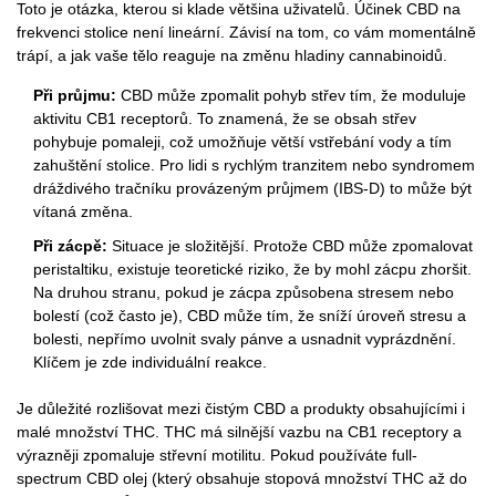
Toto je otázka, kterou si klade většina uživatelů. Účinek CBD na
frekvenci stolice není lineární. Závisí na tom, co vám momentálně
trápí, a jak vaše tělo reaguje na změnu hladiny cannabinoidů.
Při průjmu:
CBD může zpomalit pohyb střev tím, že moduluje
aktivitu CB1 receptorů. To znamená, že se obsah střev
pohybuje pomaleji, což umožňuje větší vstřebání vody a tím
zahuštění stolice. Pro lidi s rychlým tranzitem nebo syndromem
dráždivého tračníku provázeným průjmem (IBS-D) to může být
vítaná změna.
Při zácpě:
Situace je složitější. Protože CBD může zpomalovat
peristaltiku, existuje teoretické riziko, že by mohl zácpu zhoršit.
Na druhou stranu, pokud je zácpa způsobena stresem nebo
bolestí (což často je), CBD může tím, že sníží úroveň stresu a
bolesti, nepřímo uvolnit svaly pánve a usnadnit vyprázdnění.
Klíčem je zde individuální reakce.
Je důležité rozlišovat mezi čistým CBD a produkty obsahujícími i
malé množství THC. THC má silnější vazbu na CB1 receptory a
výrazněji zpomaluje střevní motilitu. Pokud používáte full-
spectrum CBD olej (který obsahuje stopová množství THC až do