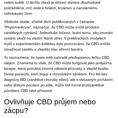
celém světě. U těchto stavů je střevní sliznice dlouhodobě
podrážděná, což vede k bolesti, krvácení a narušenému
vstřebávání živin.
Vědecké studie, včetně těch publikovaných v časopise
*Phytomedicine*, naznačují, že CBD může snížit produkci
zánětlivých cytokinů. Jednoduše řečeno, brání tomu, aby imunitní
systém útočil na vlastní tkáně střev. V preklinických modelech
myší s experimentální kolitidou bylo pozorováno, že CBD snížilo
závažnost zánětu a zlepšilo stav střevní bariéry.
To neznamená, že byste měli nahradit předepsanou léčbu CBD
olejem. Znamená to však, že CBD může fungovat jako podpůrná
terapie, která pomáhá zmírnit některé příznaky a zlepšit kvalitu
života pacientů, kteří bojují s chronickým zánětem. Pro lidi bez
diagnózy IBD (zánětlivé choroby střev), ale s občasným pícháním
nebo těžkým pocitem po jídle, může být mírné protizánětlivé
působení CBD také přínosné.
Ovlivňuje CBD průjem nebo
zácpu?