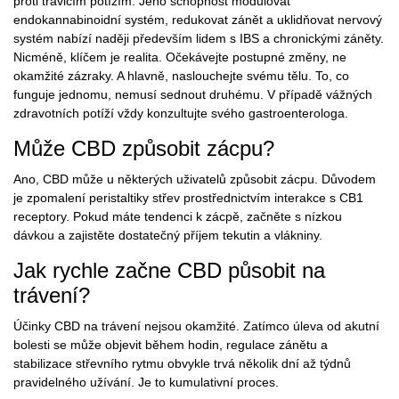
proti trávicím potížím. Jeho schopnost modulovat
endokannabinoidní systém, redukovat zánět a uklidňovat nervový
systém nabízí naději především lidem s IBS a chronickými záněty.
Nicméně, klíčem je realita. Očekávejte postupné změny, ne
okamžité zázraky. A hlavně, naslouchejte svému tělu. To, co
funguje jednomu, nemusí sednout druhému. V případě vážných
zdravotních potíží vždy konzultujte svého gastroenterologa.
Může CBD způsobit zácpu?
Ano, CBD může u některých uživatelů způsobit zácpu. Důvodem
je zpomalení peristaltiky střev prostřednictvím interakce s CB1
receptory. Pokud máte tendenci k zácpě, začněte s nízkou
dávkou a zajistěte dostatečný příjem tekutin a vlákniny.
Jak rychle začne CBD působit na
trávení?
Účinky CBD na trávení nejsou okamžité. Zatímco úleva od akutní
bolesti se může objevit během hodin, regulace zánětu a
stabilizace střevního rytmu obvykle trvá několik dní až týdnů
pravidelného užívání. Je to kumulativní proces.