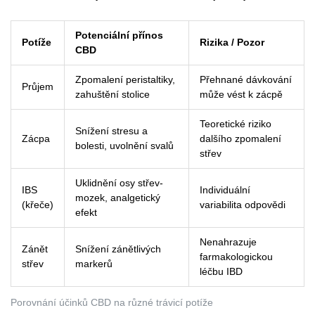
Potenciální přínos
Potíže
Rizika / Pozor
CBD
Zpomalení peristaltiky,
Přehnané dávkování
Průjem
zahuštění stolice
může vést k zácpě
Teoretické riziko
Snížení stresu a
Zácpa
dalšího zpomalení
bolesti, uvolnění svalů
střev
Uklidnění osy střev-
IBS
Individuální
mozek, analgetický
(křeče)
variabilita odpovědi
efekt
Nenahrazuje
Zánět
Snížení zánětlivých
farmakologickou
střev
markerů
léčbu IBD
Porovnání účinků CBD na různé trávicí potíže