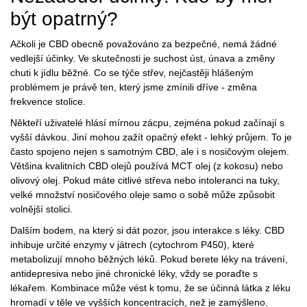
být opatrný?
Ačkoli je CBD obecně považováno za bezpečné, nemá žádné
vedlejší účinky. Ve skutečnosti je suchost úst, únava a změny
chuti k jídlu běžné. Co se týče střev, nejčastěji hlášeným
problémem je právě ten, který jsme zmínili dříve - změna
frekvence stolice.
Někteří uživatelé hlásí mírnou zácpu, zejména pokud začínají s
vyšší dávkou. Jiní mohou zažít opačný efekt - lehký průjem. To je
často spojeno nejen s samotným CBD, ale i s nosičovým olejem.
Většina kvalitních CBD olejů používá MCT olej (z kokosu) nebo
olivový olej. Pokud máte citlivé střeva nebo intoleranci na tuky,
velké množství nosičového oleje samo o sobě může způsobit
volnější stolici.
Dalším bodem, na který si dát pozor, jsou interakce s léky. CBD
inhibuje určité enzymy v játrech (cytochrom P450), které
metabolizují mnoho běžných léků. Pokud berete léky na trávení,
antidepresiva nebo jiné chronické léky, vždy se poraďte s
lékařem. Kombinace může vést k tomu, že se účinná látka z léku
hromadí v těle ve vyšších koncentracích, než je zamýšleno.