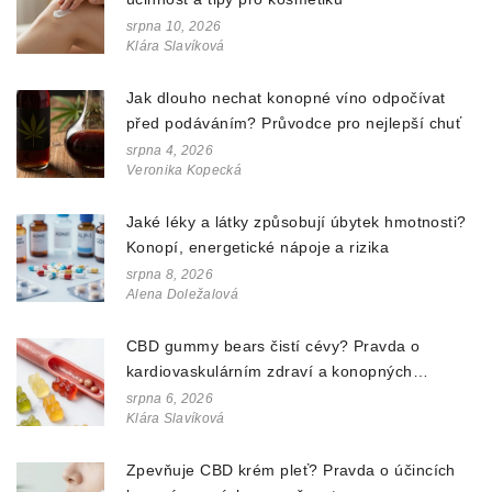
srpna 10, 2026
Klára Slavíková
Jak dlouho nechat konopné víno odpočívat
před podáváním? Průvodce pro nejlepší chuť
srpna 4, 2026
Veronika Kopecká
Jaké léky a látky způsobují úbytek hmotnosti?
Konopí, energetické nápoje a rizika
srpna 8, 2026
Alena Doležalová
CBD gummy bears čistí cévy? Pravda o
kardiovaskulárním zdraví a konopných
doplňcích
srpna 6, 2026
Klára Slavíková
Zpevňuje CBD krém pleť? Pravda o účincích