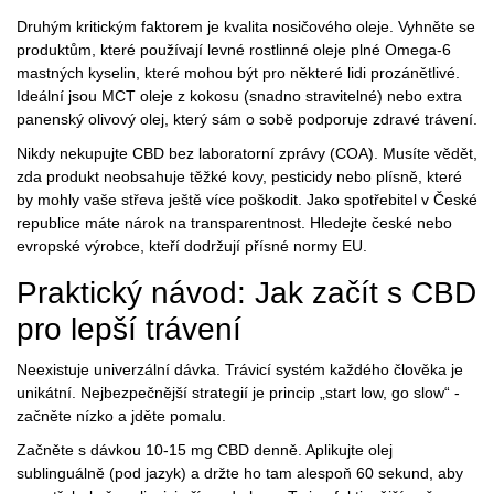
Druhým kritickým faktorem je kvalita nosičového oleje. Vyhněte se
produktům, které používají levné rostlinné oleje plné Omega-6
mastných kyselin, které mohou být pro některé lidi prozánětlivé.
Ideální jsou MCT oleje z kokosu (snadno stravitelné) nebo extra
panenský olivový olej, který sám o sobě podporuje zdravé trávení.
Nikdy nekupujte CBD bez laboratorní zprávy (COA). Musíte vědět,
zda produkt neobsahuje těžké kovy, pesticidy nebo plísně, které
by mohly vaše střeva ještě více poškodit. Jako spotřebitel v České
republice máte nárok na transparentnost. Hledejte české nebo
evropské výrobce, kteří dodržují přísné normy EU.
Praktický návod: Jak začít s CBD
pro lepší trávení
Neexistuje univerzální dávka. Trávicí systém každého člověka je
unikátní. Nejbezpečnější strategií je princip „start low, go slow“ -
začněte nízko a jděte pomalu.
Začněte s dávkou 10-15 mg CBD denně. Aplikujte olej
sublinguálně (pod jazyk) a držte ho tam alespoň 60 sekund, aby