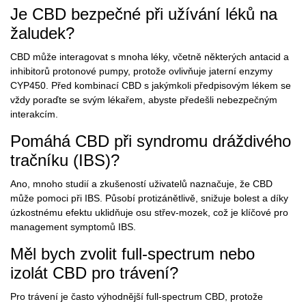
Je CBD bezpečné při užívání léků na
žaludek?
CBD může interagovat s mnoha léky, včetně některých antacid a
inhibitorů protonové pumpy, protože ovlivňuje jaterní enzymy
CYP450. Před kombinací CBD s jakýmkoli předpisovým lékem se
vždy poraďte se svým lékařem, abyste předešli nebezpečným
interakcím.
Pomáhá CBD při syndromu dráždivého
tračníku (IBS)?
Ano, mnoho studií a zkušeností uživatelů naznačuje, že CBD
může pomoci při IBS. Působí protizánětlivě, snižuje bolest a díky
úzkostnému efektu uklidňuje osu střev-mozek, což je klíčové pro
management symptomů IBS.
Měl bych zvolit full-spectrum nebo
izolát CBD pro trávení?
Pro trávení je často výhodnější full-spectrum CBD, protože