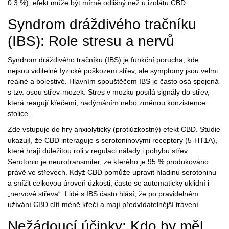
0,3 %), efekt může být mírně odlišný než u izolátu CBD.
Syndrom dráždivého tračníku
(IBS): Role stresu a nervů
Syndrom dráždivého tračníku (IBS)
je funkční porucha, kde
nejsou viditelné fyzické poškození střev, ale symptomy jsou velmi
reálné a bolestivé. Hlavním spouštěčem IBS je často osá spojená
s tzv. osou střev-mozek. Stres v mozku posílá signály do střev,
která reagují křečemi, nadýmáním nebo změnou konzistence
stolice.
Zde vstupuje do hry anxiolytický (protiúzkostný) efekt CBD. Studie
ukazují, že CBD interaguje s serotoninovými receptory (5-HT1A),
které hrají důležitou roli v regulaci nálady i pohybu střev.
Serotonin je neurotransmiter, ze kterého je 95 % produkováno
právě ve střevech. Když CBD pomůže upravit hladinu serotoninu
a snížit celkovou úroveň úzkosti, často se automaticky uklidní i
„nervové střeva“. Lidé s IBS často hlásí, že po pravidelném
užívání CBD cítí méně křečí a mají předvídatelnější trávení.
Nežádoucí účinky: Kdo by měl