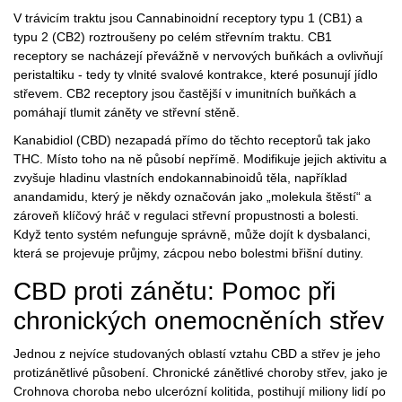
V trávicím traktu jsou Cannabinoidní receptory typu 1 (CB1) a
typu 2 (CB2) roztroušeny po celém střevním traktu. CB1
receptory se nacházejí převážně v nervových buňkách a ovlivňují
peristaltiku - tedy ty vlnité svalové kontrakce, které posunují jídlo
střevem. CB2 receptory jsou častější v imunitních buňkách a
pomáhají tlumit záněty ve střevní stěně.
Kanabidiol (CBD)
nezapadá přímo do těchto receptorů tak jako
THC. Místo toho na ně působí nepřímě. Modifikuje jejich aktivitu a
zvyšuje hladinu vlastních endokannabinoidů těla, například
anandamidu, který je někdy označován jako „molekula štěstí“ a
zároveň klíčový hráč v regulaci střevní propustnosti a bolesti.
Když tento systém nefunguje správně, může dojít k dysbalanci,
která se projevuje průjmy, zácpou nebo bolestmi břišní dutiny.
CBD proti zánětu: Pomoc při
chronických onemocněních střev
Jednou z nejvíce studovaných oblastí vztahu CBD a střev je jeho
protizánětlivé působení. Chronické zánětlivé choroby střev, jako je
Crohnova choroba nebo ulcerózní kolitida, postihují miliony lidí po