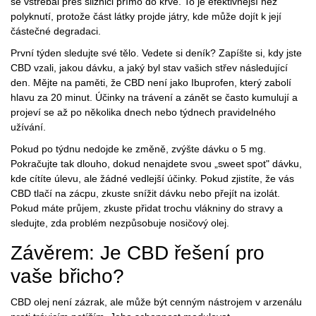
se vstřebal přes sliznici přímo do krve. To je efektivnější než
polyknutí, protože část látky projde játry, kde může dojít k její
částečné degradaci.
První týden sledujte své tělo. Vedete si deník? Zapíšte si, kdy jste
CBD vzali, jakou dávku, a jaký byl stav vašich střev následující
den. Mějte na paměti, že CBD není jako Ibuprofen, který zabolí
hlavu za 20 minut. Účinky na trávení a zánět se často kumulují a
projeví se až po několika dnech nebo týdnech pravidelného
užívání.
Pokud po týdnu nedojde ke změně, zvýšte dávku o 5 mg.
Pokračujte tak dlouho, dokud nenajdete svou „sweet spot" dávku,
kde cítíte úlevu, ale žádné vedlejší účinky. Pokud zjistíte, že vás
CBD tlačí na zácpu, zkuste snížit dávku nebo přejít na izolát.
Pokud máte průjem, zkuste přidat trochu vlákniny do stravy a
sledujte, zda problém nezpůsobuje nosičový olej.
Závěrem: Je CBD řešení pro
vaše břicho?
CBD olej není zázrak, ale může být cenným nástrojem v arzenálu