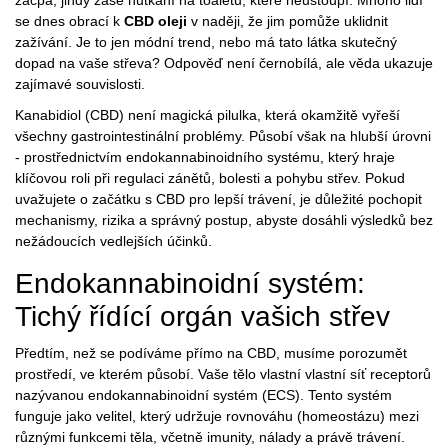
zácpa, jindy zase nutkání na toaletu, které neustoupí. Mnoho lidí
se dnes obrací k
CBD oleji
v naději, že jim pomůže uklidnit
zažívání. Je to jen módní trend, nebo má tato látka skutečný
dopad na vaše střeva? Odpověď není černobílá, ale věda ukazuje
zajímavé souvislosti.
Kanabidiol (CBD) není magická pilulka, která okamžitě vyřeší
všechny gastrointestinální problémy. Působí však na hlubší úrovni
- prostřednictvím endokannabinoidního systému, který hraje
klíčovou roli při regulaci zánětů, bolesti a pohybu střev. Pokud
uvažujete o začátku s CBD pro lepší trávení, je důležité pochopit
mechanismy, rizika a správný postup, abyste dosáhli výsledků bez
nežádoucích vedlejších účinků.
Endokannabinoidní systém:
Tichý řídící orgán vašich střev
Předtím, než se podíváme přímo na CBD, musíme porozumět
prostředí, ve kterém působí. Vaše tělo vlastní vlastní síť receptorů
nazývanou
endokannabinoidní systém (ECS)
. Tento systém
funguje jako velitel, který udržuje rovnováhu (homeostázu) mezi
různými funkcemi těla, včetně imunity, nálady a právě trávení.