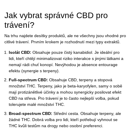
Jak vybrat správné CBD pro
trávení?
Na trhu najdete desítky produktů, ale ne všechny jsou vhodné pro
citlivé trávení. Prvním krokem je rozhodnutí mezi typy extraktů.
Isolát CBD:
Obsahuje pouze čistý kanabidiol. Je ideální pro
lidi, kteří chtějí minimalizovat riziko interakce s jinými látkami a
nemají rádi chuť konopí. Nevýhodou je absence entourage
efektu (synergie s terpeny).
Full-spectrum CBD:
Obsahuje CBD, terpeny a stopová
množství THC. Terpeny, jako je beta-karyofylen, samy o sobě
mají protizánětlivé účinky a mohou synergicky posilovat efekt
CBD na střeva. Pro trávení je to často nejlepší volba, pokud
tolerujete malé množství THC.
Broad-spectrum CBD:
Střední cesta. Obsahuje terpeny, ale
žádné THC. Dobrá volba pro lidi, kteří potřebují vyhnout se
THC kvůli testům na drogy nebo osobní preferenci.