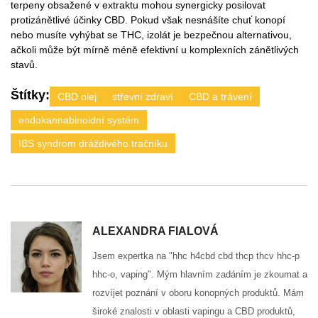
terpeny obsažené v extraktu mohou synergicky posilovat
protizánětlivé účinky CBD. Pokud však nesnášíte chuť konopí
nebo musíte vyhýbat se THC, izolát je bezpečnou alternativou,
ačkoli může být mírně méně efektivní u komplexních zánětlivých
stavů.
Štítky:
CBD olej
střevní zdraví
CBD a trávení
endokannabinoidní systém
IBS syndrom dráždivého tračníku
ALEXANDRA FIALOVÁ
Jsem expertka na "hhc h4cbd cbd thcp thcv hhc-p
hhc-o, vaping". Mým hlavním zadáním je zkoumat a
rozvíjet poznání v oboru konopných produktů. Mám
široké znalosti v oblasti vapingu a CBD produktů,