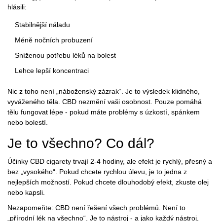
hlásili:
Stabilnější náladu
Méně nočních probuzení
Sníženou potřebu léků na bolest
Lehce lepší koncentraci
Nic z toho není „náboženský zázrak“. Je to výsledek klidného,
vyváženého těla. CBD nezmění vaši osobnost. Pouze pomáhá
tělu fungovat lépe - pokud máte problémy s úzkostí, spánkem
nebo bolestí.
Je to všechno? Co dál?
Účinky CBD cigarety trvají 2-4 hodiny, ale efekt je rychlý, přesný a
bez „vysokého“. Pokud chcete rychlou úlevu, je to jedna z
nejlepších možností. Pokud chcete dlouhodobý efekt, zkuste olej
nebo kapsli.
Nezapomeňte: CBD není řešení všech problémů. Není to
„přírodní lék na všechno“. Je to nástroj - a jako každý nástroj,