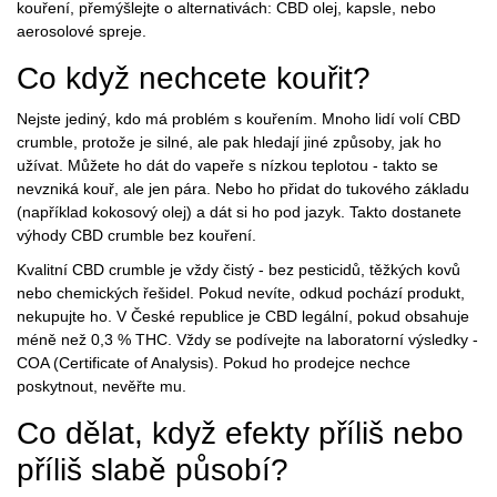
kouření, přemýšlejte o alternativách: CBD olej, kapsle, nebo
aerosolové spreje.
Co když nechcete kouřit?
Nejste jediný, kdo má problém s kouřením. Mnoho lidí volí CBD
crumble, protože je silné, ale pak hledají jiné způsoby, jak ho
užívat. Můžete ho dát do vapeře s nízkou teplotou - takto se
nevzniká kouř, ale jen pára. Nebo ho přidat do tukového základu
(například kokosový olej) a dát si ho pod jazyk. Takto dostanete
výhody CBD crumble bez kouření.
Kvalitní CBD crumble je vždy čistý - bez pesticidů, těžkých kovů
nebo chemických řešidel. Pokud nevíte, odkud pochází produkt,
nekupujte ho. V České republice je CBD legální, pokud obsahuje
méně než 0,3 % THC. Vždy se podívejte na laboratorní výsledky -
COA (Certificate of Analysis). Pokud ho prodejce nechce
poskytnout, nevěřte mu.
Co dělat, když efekty příliš nebo
příliš slabě působí?