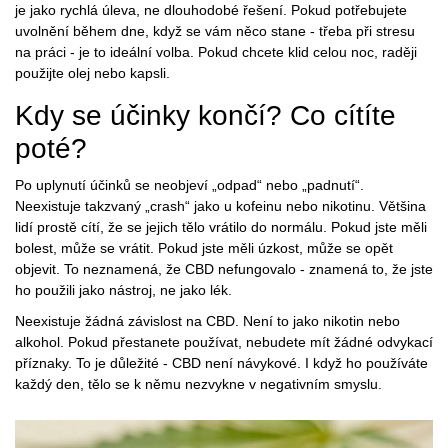
je jako rychlá úleva, ne dlouhodobé řešení. Pokud potřebujete
uvolnění během dne, když se vám něco stane - třeba při stresu
na práci - je to ideální volba. Pokud chcete klid celou noc, raději
použijte olej nebo kapsli.
Kdy se účinky končí? Co cítíte
poté?
Po uplynutí účinků se neobjeví „odpad“ nebo „padnutí“.
Neexistuje takzvaný „crash“ jako u kofeinu nebo nikotinu. Většina
lidí prostě cítí, že se jejich tělo vrátilo do normálu. Pokud jste měli
bolest, může se vrátit. Pokud jste měli úzkost, může se opět
objevit. To neznamená, že CBD nefungovalo - znamená to, že jste
ho použili jako nástroj, ne jako lék.
Neexistuje žádná závislost na CBD. Není to jako nikotin nebo
alkohol. Pokud přestanete používat, nebudete mít žádné odvykací
příznaky. To je důležité - CBD není návykové. I když ho používáte
každý den, tělo se k němu nezvykne v negativním smyslu.