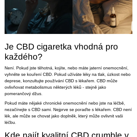
Je CBD cigaretka vhodná pro
každého?
Není. Pokud jste těhotná, kojíte, nebo máte jaterní onemocnění,
vyhněte se kouření CBD. Pokud užíváte léky na tlak, úzkost nebo
deprese, konzultujte používání CBD s lékařem. CBD může
ovlivňovat metabolismus některých léků - stejně jako
pomerančový džus.
Pokud máte nějaké chronické onemocnění nebo jste na léčbě,
nezačínejte s CBD sami. Nejprve se poraďte s lékařem. CBD není
lék, ale může se chovat jako doplněk, který může ovlivnit vaši
léčbu.
Kde najít kvalitní CBD crumble v