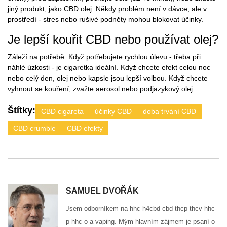
jiný produkt, jako CBD olej. Někdy problém není v dávce, ale v
prostředí - stres nebo rušivé podněty mohou blokovat účinky.
Je lepší kouřit CBD nebo používat olej?
Záleží na potřebě. Když potřebujete rychlou úlevu - třeba při
náhlé úzkosti - je cigaretka ideální. Když chcete efekt celou noc
nebo celý den, olej nebo kapsle jsou lepší volbou. Když chcete
vyhnout se kouření, zvažte aerosol nebo podjazykový olej.
Štítky:
CBD cigareta
účinky CBD
doba trvání CBD
CBD crumble
CBD efekty
SAMUEL DVOŘÁK
Jsem odborníkem na hhc h4cbd cbd thcp thcv hhc-
p hhc-o a vaping. Mým hlavním zájmem je psaní o