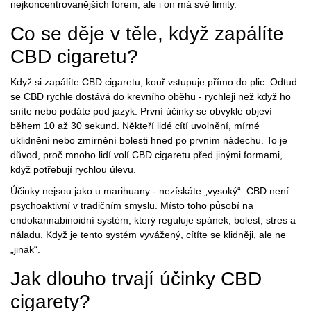
nejkoncentrovanějších forem, ale i on má své limity.
Co se děje v těle, když zapálíte
CBD cigaretu?
Když si zapálíte CBD cigaretu, kouř vstupuje přímo do plic. Odtud
se CBD rychle dostává do krevního oběhu - rychleji než když ho
sníte nebo podáte pod jazyk. První účinky se obvykle objeví
během 10 až 30 sekund. Někteří lidé cítí uvolnění, mírné
uklidnění nebo zmírnění bolesti hned po prvním nádechu. To je
důvod, proč mnoho lidí volí CBD cigaretu před jinými formami,
když potřebují rychlou úlevu.
Účinky nejsou jako u marihuany - nezískáte „vysoký“. CBD není
psychoaktivní v tradičním smyslu. Místo toho působí na
endokannabinoidní systém, který reguluje spánek, bolest, stres a
náladu. Když je tento systém vyvážený, cítíte se klidněji, ale ne
„jinak“.
Jak dlouho trvají účinky CBD
cigarety?