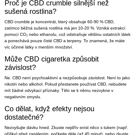
Proč je CBD crumble silnější než
sušená rostlina?
CBD crumble je koncentrát, který obsahuje 60-90 % CBD,
zatímco běžná sušená rostlina má jen 10-20 %. Vzniká extrakcí
pomocí CO₂ nebo ethanolu, což odstraňuje většinu ostatních látek
a ponechává pouze čisté CBD a terpeny. To znamená, že máte
víc účinné látky v menším množství.
Může CBD cigaretka způsobit
závislost?
Ne. CBD není psychoaktivní a nezpůsobuje závislost. Není to jako
nikotin nebo alkohol. Pokud přestanete používat CBD, nebudete
mít žádné odvykací příznaky. Tělo se k němu nezvykne v
negativním smyslu.
Co dělat, když efekty nejsou
dostatečné?
Nezvyšujte dávku hned. Zkuste nejdřív sníst něco s tukem (např.
oříšky) před zapálením, počkejte déle (až 45 minut), nebo zkuste