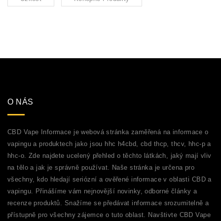
O NÁS
CBD Vape Informace je webová stránka zaměřená na informace o
vapingu a produktech jako jsou hhc h4cbd, cbd thcp, thcv, hhc-p a
hhc-o. Zde najdete ucelený přehled o těchto látkách, jaký mají vliv
na tělo a jak je správně používat. Naše stránka je určena pro
všechny, kdo hledají seriózní a ověřené informace v oblasti CBD a
vapingu. Přinášíme vám nejnovější novinky, odborné články a
recenze produktů. Snažíme se předávat informace srozumitelně a
přístupně pro všechny zájemce o tuto oblast. Navštivte CBD Vape