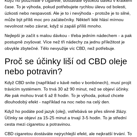
Když ho používáte v cigaretě, dostáváte vysokou dávku v krátkém
čase. To je výhoda, pokud potřebujete rychlou úlevu od bolesti,
úzkosti nebo nespavosti. Ale je to i nevýhoda - protože je to silné,
může být příliš moc pro začátečníky. Někteří lidé hlásí mírnou
nevolnost nebo závrat, když si zapálí příliš mnoho.
Nejlepší je začít s malou dávkou - třeba jedním nádechem - a pak
postupně zvyšovat. Více než tři nádechy za jednu příležitost je
obvykle zbytečné. Tělo nevyužije víc CBD, než potřebuje.
Proč se účinky liší od CBD oleje
nebo potravin?
Když CBD sníte (například v kávě nebo v bonbónech), musí projít
trávicím systémem. To trvá 30 až 90 minut, než se objeví účinky.
Ale pak mohou trvat 6 až 8 hodin. To je výhoda, pokud chcete
dlouhodobý efekt - například na noc nebo na celý den.
Když ho podáte pod jazyk (olej), vstřebává se přes slinné žlázy.
Účinky se objeví za 15-25 minut a trvají 3-5 hodin. To je střední
cesta mezi cigaretou a potravinou.
CBD cigaretou dostáváte nejrychlejší efekt, ale nejkratší trvání. To