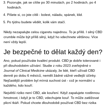
Pozorujte, jak se cítíte po 30 minutách, po 2 hodinách, po 4
hodinách.
Píšete si, co jste cítili - bolest, náladu, spánek, klid.
Po týdnu budete vědět, kolik vám stačí.
Nikdy nezapalujte celou cigaretu najednou. To je příliš. I silný CBD
crumble může být příliš silný, když ho vdechnete většinou. Více
není vždy lepší.
Je bezpečné to dělat každý den?
Ano, pokud používáte kvalitní produkt. CBD je dobře tolerované i
při dlouhodobém užívání. Studie z roku 2023 zveřejněné v
Journal of Clinical Medicine
ukázaly, že lidé, kteří užívali CBD
denně po dobu 6 měsíců, neměli žádné vážné vedlejší účinky.
Nejčastější problém byl mírná suchost úst - což je normální u
každého, kdo kouří.
Největší riziko není CBD, ale kouření. Když zapalujete rostlinnou
hmotnost, i když je to CBD, vdechujete kouř. To může zatěžovat
plicní tkáň. Pokud chcete dlouhodobě používat CBD bez rizika