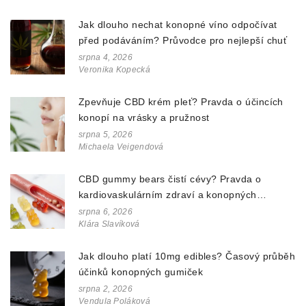
Jak dlouho nechat konopné víno odpočívat
před podáváním? Průvodce pro nejlepší chuť
srpna 4, 2026
Veronika Kopecká
Zpevňuje CBD krém pleť? Pravda o účincích
konopí na vrásky a pružnost
srpna 5, 2026
Michaela Veigendová
CBD gummy bears čistí cévy? Pravda o
kardiovaskulárním zdraví a konopných
doplňcích
srpna 6, 2026
Klára Slavíková
Jak dlouho platí 10mg edibles? Časový průběh
účinků konopných gumiček
srpna 2, 2026
Vendula Poláková