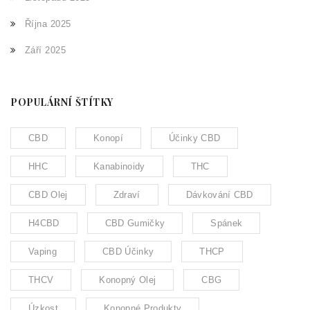
Října 2025
Září 2025
POPULÁRNÍ ŠTÍTKY
CBD
Konopí
Účinky CBD
HHC
Kanabinoidy
THC
CBD Olej
Zdraví
Dávkování CBD
H4CBD
CBD Gumičky
Spánek
Vaping
CBD Účinky
THCP
THCV
Konopný Olej
CBG
Úzkost
Konopné Produkty