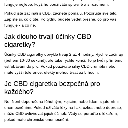
funguje nejlépe, když ho používáte správně a s rozumem.
Pokud jste začínali s CBD, začněte pomalu. Pozorujte své tělo.
Zapište si, co cítíte. Po týdnu budete vědět přesně, co pro vás
funguje - a co ne.
Jak dlouho trvají účinky CBD
cigaretky?
Účinky CBD cigaretky obvykle trvají 2 až 4 hodiny. Rychle začínají
(během 10-30 sekund), ale také rychle končí. To je kvůli přímému
vstřebávání do plic. Pokud používáte silný CBD crumble nebo
máte vyšší tolerance, efekty mohou trvat až 5 hodin.
Je CBD cigaretka bezpečná pro
každého?
Ne. Není doporučena těhotným, kojícím, nebo lidem s jaterními
onemocněními. Pokud užíváte léky na tlak, úzkost nebo deprese,
může CBD ovlivňovat jejich účinek. Vždy se poraďte s lékařem,
pokud máte chronické onemocnění.