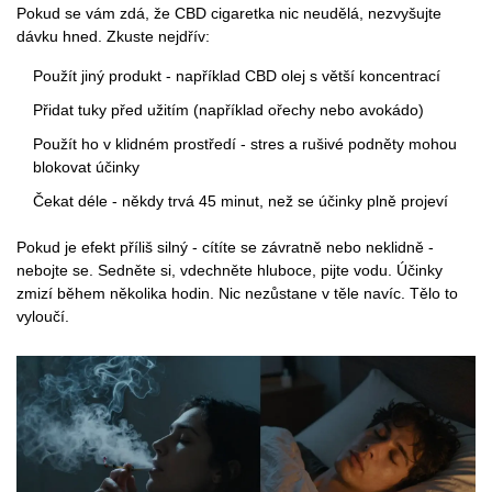
Pokud se vám zdá, že CBD cigaretka nic neudělá, nezvyšujte
dávku hned. Zkuste nejdřív:
Použít jiný produkt - například CBD olej s větší koncentrací
Přidat tuky před užitím (například ořechy nebo avokádo)
Použít ho v klidném prostředí - stres a rušivé podněty mohou
blokovat účinky
Čekat déle - někdy trvá 45 minut, než se účinky plně projeví
Pokud je efekt příliš silný - cítíte se závratně nebo neklidně -
nebojte se. Sedněte si, vdechněte hluboce, pijte vodu. Účinky
zmizí během několika hodin. Nic nezůstane v těle navíc. Tělo to
vyloučí.