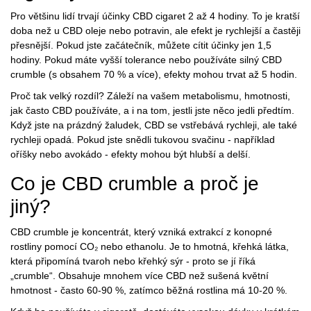
Pro většinu lidí trvají účinky CBD cigaret 2 až 4 hodiny. To je kratší
doba než u CBD oleje nebo potravin, ale efekt je rychlejší a častěji
přesnější. Pokud jste začátečník, můžete cítit účinky jen 1,5
hodiny. Pokud máte vyšší tolerance nebo používáte silný CBD
crumble (s obsahem 70 % a více), efekty mohou trvat až 5 hodin.
Proč tak velký rozdíl? Záleží na vašem metabolismu, hmotnosti,
jak často CBD používáte, a i na tom, jestli jste něco jedli předtím.
Když jste na prázdný žaludek, CBD se vstřebává rychleji, ale také
rychleji opadá. Pokud jste snědli tukovou svačinu - například
oříšky nebo avokádo - efekty mohou být hlubší a delší.
Co je CBD crumble a proč je
jiný?
CBD crumble je koncentrát, který vzniká extrakcí z konopné
rostliny pomocí CO₂ nebo ethanolu. Je to hmotná, křehká látka,
která připomíná tvaroh nebo křehký sýr - proto se jí říká
„crumble“. Obsahuje mnohem více CBD než sušená květní
hmotnost - často 60-90 %, zatímco běžná rostlina má 10-20 %.