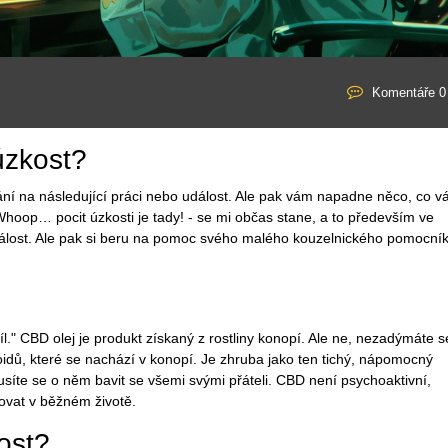
Komentáře 0
úzkost?
ání na následující práci nebo událost. Ale pak vám napadne něco, co v
 Whoop… pocit úzkosti je tady! - se mi občas stane, a to především ve
dálost. Ale pak si beru na pomoc svého malého kouzelnického pomocní
íl." CBD olej je produkt získaný z rostliny konopí. Ale ne, nezadýmáte s
oidů, které se nachází v konopí. Je zhruba jako ten tichý, nápomocný
te se o něm bavit se všemi svými přáteli. CBD není psychoaktivní,
vat v běžném životě.
ost?