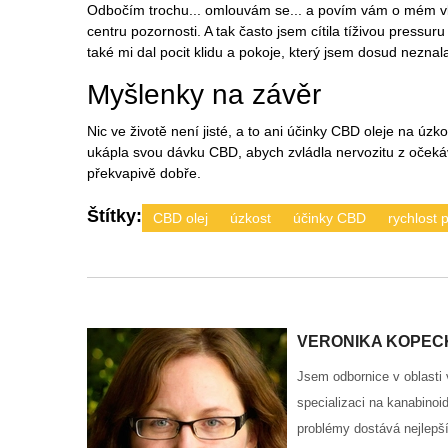
Odbočím trochu... omlouvám se... a povím vám o mém vl
centru pozornosti. A tak často jsem cítila tíživou pressu
také mi dal pocit klidu a pokoje, který jsem dosud neznal
Myšlenky na závěr
Nic ve životě není jisté, a to ani účinky CBD oleje na úzk
ukápla svou dávku CBD, abych zvládla nervozitu z očeká
překvapivě dobře.
Štítky:
CBD olej
úzkost
účinky CBD
rychlost 
VERONIKA KOPEC
Jsem odbornice v oblasti
specializaci na kanabinoi
problémy dostává nejlepší 