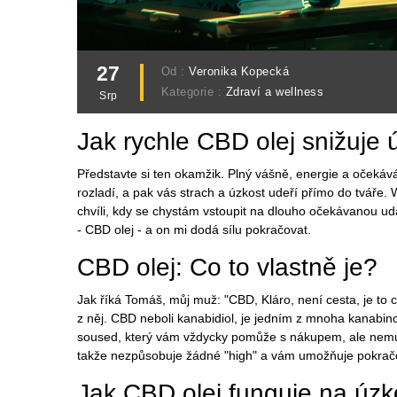
27
Od :
Veronika Kopecká
Kategorie :
Zdraví a wellness
Srp
Jak rychle CBD olej snižuje 
Představte si ten okamžik. Plný vášně, energie a očekáv
rozladí, a pak vás strach a úzkost udeří přímo do tváře.
chvíli, kdy se chystám vstoupit na dlouho očekávanou u
- CBD olej - a on mi dodá sílu pokračovat.
CBD olej: Co to vlastně je?
Jak říká Tomáš, můj muž: "CBD, Kláro, není cesta, je to c
z něj. CBD neboli kanabidiol, je jedním z mnoha kanabin
soused, který vám vždycky pomůže s nákupem, ale nemusí
takže nezpůsobuje žádné "high" a vám umožňuje pokračo
Jak CBD olej funguje na úzk