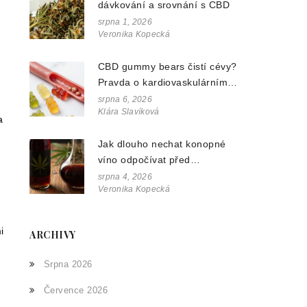
dávkování a srovnání s CBD
srpna 1, 2026
Veronika Kopecká
CBD gummy bears čistí cévy?
Pravda o kardiovaskulárním
zdraví a konopných doplňcích
srpna 6, 2026
Klára Slavíková
a
Jak dlouho nechat konopné
víno odpočívat před
podáváním? Průvodce pro
srpna 4, 2026
Veronika Kopecká
nejlepší chuť
i
ARCHIVY
Srpna 2026
Července 2026