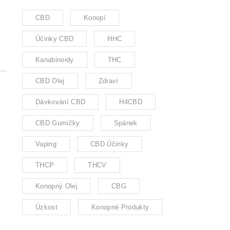
CBD
Konopí
Účinky CBD
HHC
Kanabinoidy
THC
CBD Olej
Zdraví
Dávkování CBD
H4CBD
CBD Gumičky
Spánek
Vaping
CBD Účinky
THCP
THCV
Konopný Olej
CBG
Úzkost
Konopné Produkty