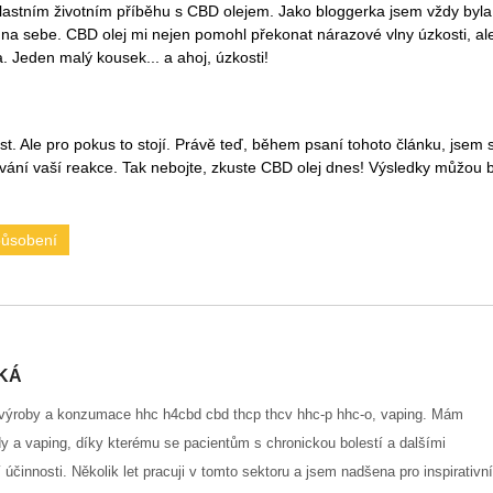
astním životním příběhu s CBD olejem. Jako bloggerka jsem vždy byla
ru na sebe. CBD olej mi nejen pomohl překonat nárazové vlny úzkosti, al
a. Jeden malý kousek... a ahoj, úzkosti!
ost. Ale pro pokus to stojí. Právě teď, během psaní tohoto článku, jsem s
vání vaší reakce. Tak nebojte, zkuste CBD olej dnes! Výsledky můžou b
působení
KÁ
 výroby a konzumace hhc h4cbd cbd thcp thcv hhc-p hhc-o, vaping. Mám
dy a vaping, díky kterému se pacientům s chronickou bolestí a dalšími
účinnosti. Několik let pracuji v tomto sektoru a jsem nadšena pro inspirativní