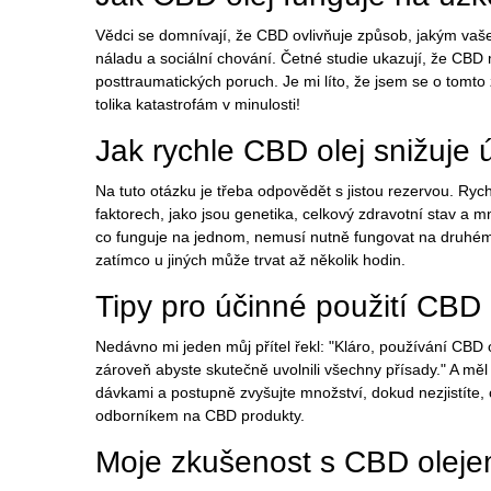
Vědci se domnívají, že CBD ovlivňuje způsob, jakým vaše 
náladu a sociální chování. Četné studie ukazují, že CBD m
posttraumatických poruch. Je mi líto, že jsem se o tomt
tolika katastrofám v minulosti!
Jak rychle CBD olej snižuje 
Na tuto otázku je třeba odpovědět s jistou rezervou. Rychl
faktorech, jako jsou genetika, celkový zdravotní stav a mn
co funguje na jednom, nemusí nutně fungovat na druhém.
zatímco u jiných může trvat až několik hodin.
Tipy pro účinné použití CBD 
Nedávno mi jeden můj přítel řekl: "Kláro, používání CBD ole
zároveň abyste skutečně uvolnili všechny přísady." A mě
dávkami a postupně zvyšujte množství, dokud nezjistíte, c
odborníkem na CBD produkty.
Moje zkušenost s CBD oleje