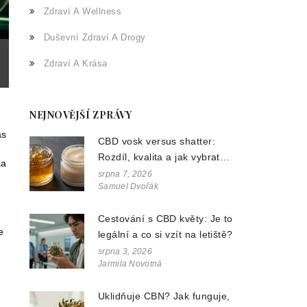
Zdraví A Wellness
Duševní Zdraví A Drogy
Zdraví A Krása
NEJNOVĚJŠÍ ZPRÁVY
ás
CBD vosk versus shatter:
Rozdíl, kvalita a jak vybrat
ka
správný koncentrát
srpna 7, 2026
Samuel Dvořák
Cestování s CBD květy: Je to
e
legální a co si vzít na letiště?
srpna 3, 2026
Jarmila Novotná
Uklidňuje CBN? Jak funguje,