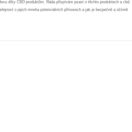
li úlevu díky CBD produktům. Ráda přispívám psaní o těchto produktech a cbd,
řejnost o jejich mnoha potenciálních přínosech a jak je bezpečně a účinně