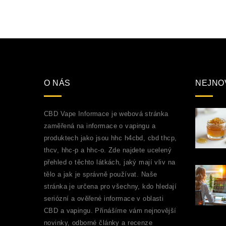
O NÁS
NEJNO
CBD Vape Informace je webová stránka
zaměřená na informace o vapingu a
produktech jako jsou hhc h4cbd, cbd thcp,
thcv, hhc-p a hhc-o. Zde najdete ucelený
přehled o těchto látkách, jaký mají vliv na
tělo a jak je správně používat. Naše
stránka je určena pro všechny, kdo hledají
seriózní a ověřené informace v oblasti
CBD a vapingu. Přinášíme vám nejnovější
novinky, odborné články a recenze