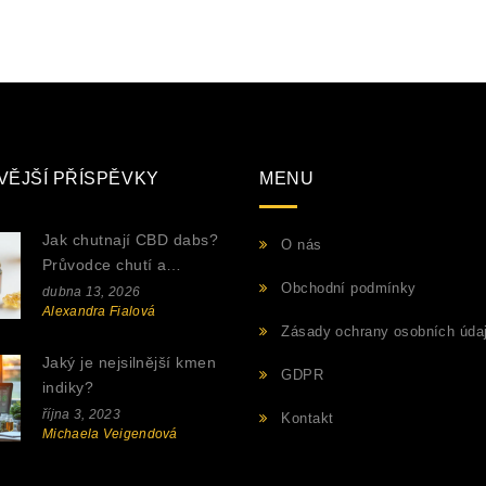
VĚJŠÍ PŘÍSPĚVKY
MENU
Jak chutnají CBD dabs?
O nás
Průvodce chutí a
Obchodní podmínky
výběrem koncentrátů
dubna 13, 2026
Alexandra Fialová
Zásady ochrany osobních úda
Jaký je nejsilnější kmen
GDPR
indiky?
října 3, 2023
Kontakt
Michaela Veigendová