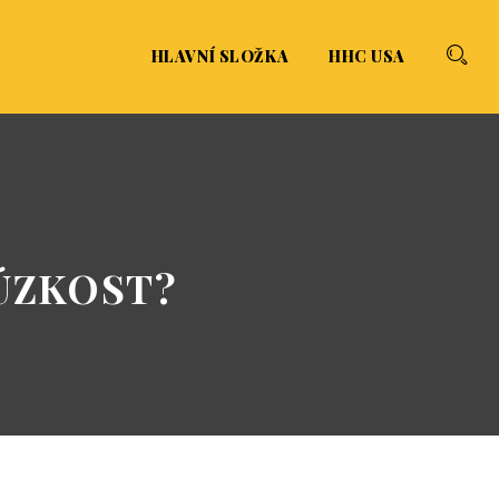
HLAVNÍ SLOŽKA
HHC USA
 ÚZKOST?