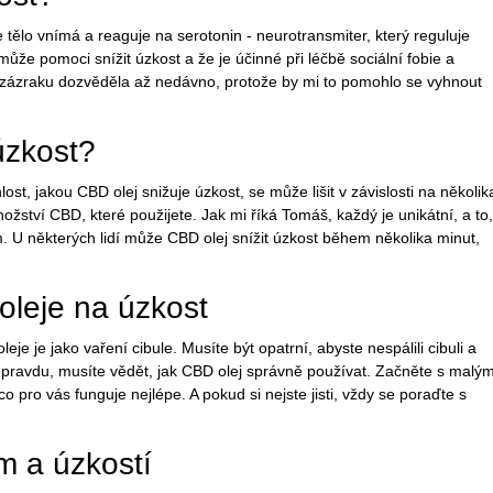
tělo vnímá a reaguje na serotonin - neurotransmiter, který reguluje
ůže pomoci snížit úzkost a že je účinné při léčbě sociální fobie a
o zázraku dozvěděla až nedávno, protože by mi to pomohlo se vyhnout
úzkost?
ost, jakou CBD olej snižuje úzkost, se může lišit v závislosti na několik
ožství CBD, které použijete. Jak mi říká Tomáš, každý je unikátní, a to,
 U některých lidí může CBD olej snížit úzkost během několika minut,
oleje na úzkost
je je jako vaření cibule. Musíte být opatrní, abyste nespálili cibuli a
l pravdu, musíte vědět, jak CBD olej správně používat. Začněte s malým
o pro vás funguje nejlépe. A pokud si nejste jisti, vždy se poraďte s
m a úzkostí