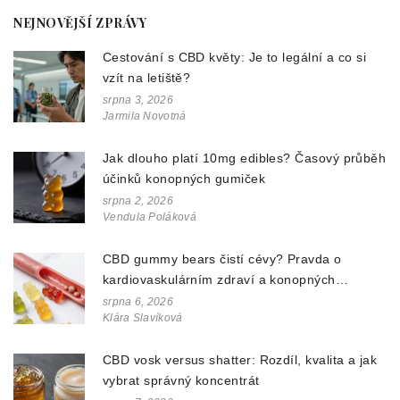
NEJNOVĚJŠÍ ZPRÁVY
Cestování s CBD květy: Je to legální a co si
vzít na letiště?
srpna 3, 2026
Jarmila Novotná
Jak dlouho platí 10mg edibles? Časový průběh
účinků konopných gumiček
srpna 2, 2026
Vendula Poláková
CBD gummy bears čistí cévy? Pravda o
kardiovaskulárním zdraví a konopných
doplňcích
srpna 6, 2026
Klára Slavíková
CBD vosk versus shatter: Rozdíl, kvalita a jak
vybrat správný koncentrát