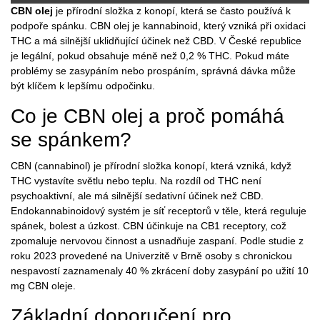
CBN olej
je přírodní složka z konopí, která se často používá k
podpoře spánku.
CBN olej
je
kannabinoid, který vzniká při oxidaci
THC a má silnější uklidňující účinek než CBD. V České republice
je legální, pokud obsahuje méně než 0,2 % THC.
Pokud máte
problémy se zasypáním nebo prospáním, správná dávka může
být klíčem k lepšímu odpočinku.
Co je CBN olej a proč pomáhá
se spánkem?
CBN (cannabinol) je přírodní složka konopí, která vzniká, když
THC vystavíte světlu nebo teplu. Na rozdíl od THC není
psychoaktivní, ale má silnější sedativní účinek než CBD.
Endokannabinoidový systém
je
síť receptorů v těle, která reguluje
spánek, bolest a úzkost. CBN účinkuje na CB1 receptory, což
zpomaluje nervovou činnost a usnadňuje zaspaní.
Podle studie z
roku 2023 provedené na Univerzitě v Brně osoby s chronickou
nespavostí zaznamenaly 40 % zkrácení doby zasypání po užití 10
mg CBN oleje.
Základní doporučení pro