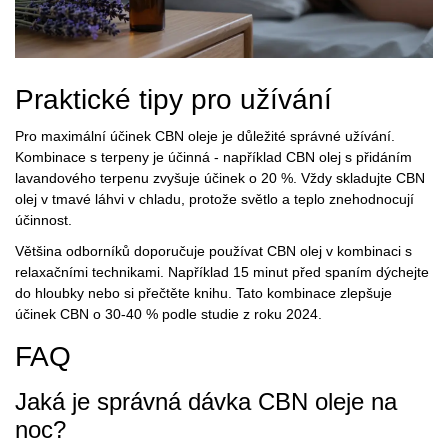
Praktické tipy pro užívání
Pro maximální účinek CBN oleje je důležité správné užívání.
Kombinace s terpeny
je
účinná - například CBN olej s přidáním
lavandového terpenu zvyšuje účinek o 20 %. Vždy skladujte CBN
olej v tmavé láhvi v chladu, protože světlo a teplo znehodnocují
účinnost.
Většina odborníků doporučuje používat CBN olej v kombinaci s
relaxačními technikami. Například 15 minut před spaním dýchejte
do hloubky nebo si přečtěte knihu. Tato kombinace zlepšuje
účinek CBN o 30-40 % podle studie z roku 2024.
FAQ
Jaká je správná dávka CBN oleje na
noc?