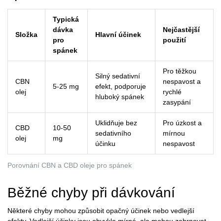
Typická
dávka
Nejčastější
Složka
Hlavní účinek
pro
použití
spánek
Pro těžkou
Silný sedativní
CBN
nespavost a
5-25 mg
efekt, podporuje
olej
rychlé
hluboký spánek
zasypání
Uklidňuje bez
Pro úzkost a
CBD
10-50
sedativního
mírnou
olej
mg
účinku
nespavost
Porovnání CBN a CBD oleje pro spánek
Běžné chyby při dávkování
Některé chyby mohou způsobit opačný účinek nebo vedlejší