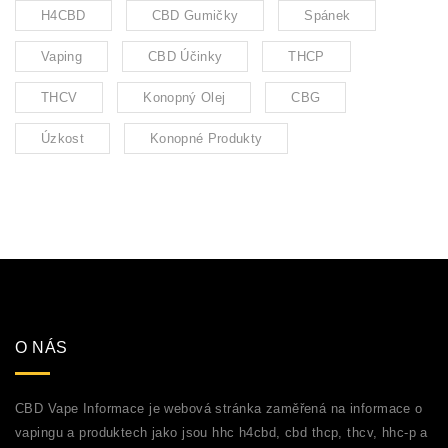
H4CBD
CBD Gumičky
Spánek
Vaping
CBD Účinky
THCP
THCV
Konopný Olej
CBG
Úzkost
Konopné Produkty
O NÁS
CBD Vape Informace je webová stránka zaměřená na informace o
vapingu a produktech jako jsou hhc h4cbd, cbd thcp, thcv, hhc-p a