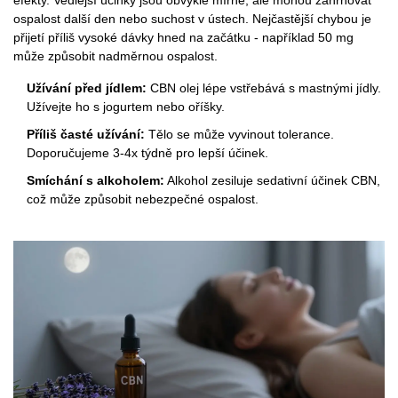
efekty.
Vedlejší účinky
jsou
obvykle mírné, ale mohou zahrnovat
ospalost další den nebo suchost v ústech. Nejčastější chybou je
přijetí příliš vysoké dávky hned na začátku - například 50 mg
může způsobit nadměrnou ospalost.
Užívání před jídlem:
CBN olej lépe vstřebává s mastnými jídly.
Užívejte ho s jogurtem nebo oříšky.
Příliš časté užívání:
Tělo se může vyvinout tolerance.
Doporučujeme 3-4x týdně pro lepší účinek.
Smíchání s alkoholem:
Alkohol zesiluje sedativní účinek CBN,
což může způsobit nebezpečné ospalost.