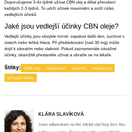
Doporučujeme 3-4x týdně užívat CBN olej a dělat přerušení
každých 2-3 týdnů. To udrží účinek maximální a sníží riziko
vedlejších účinků.
Jaké jsou vedlejší účinky CBN oleje?
Vedlejší účinky jsou obvykle mírné: ospalost další den, suchost v
ústech nebo lehká hlava. Při předávkování (nad 30 mg) může
dojít k závratím nebo slabosti. Pokud zaznamenáte závažné
účinky, okamžitě přestaněte užívat a obraťte se na lékaře.
Štítky:
CBN olej
dávkování
spánek
nespavost
přírodní léčba
KLÁRA SLAVÍKOVÁ
Jsem odborníkem na hhc h4cbd cbd thcp thcv hhc-