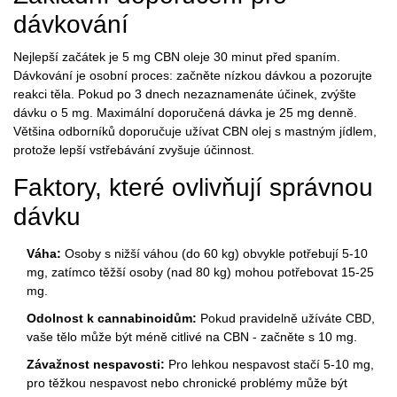
dávkování
Nejlepší začátek je 5 mg CBN oleje 30 minut před spaním.
Dávkování
je
osobní proces: začněte nízkou dávkou a pozorujte
reakci těla. Pokud po 3 dnech nezaznamenáte účinek, zvýšte
dávku o 5 mg.
Maximální doporučená dávka je 25 mg denně.
Většina odborníků doporučuje užívat CBN olej s mastným jídlem,
protože lepší vstřebávání zvyšuje účinnost.
Faktory, které ovlivňují správnou
dávku
Váha:
Osoby s nižší váhou (do 60 kg) obvykle potřebují 5-10
mg, zatímco těžší osoby (nad 80 kg) mohou potřebovat 15-25
mg.
Odolnost k cannabinoidům:
Pokud pravidelně užíváte CBD,
vaše tělo může být méně citlivé na CBN - začněte s 10 mg.
Závažnost nespavosti:
Pro lehkou nespavost stačí 5-10 mg,
pro těžkou nespavost nebo chronické problémy může být