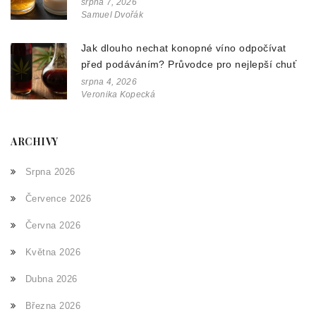
srpna 7, 2026
Samuel Dvořák
Jak dlouho nechat konopné víno odpočívat
před podáváním? Průvodce pro nejlepší chuť
srpna 4, 2026
Veronika Kopecká
ARCHIVY
Srpna 2026
Července 2026
Června 2026
Května 2026
Dubna 2026
Března 2026