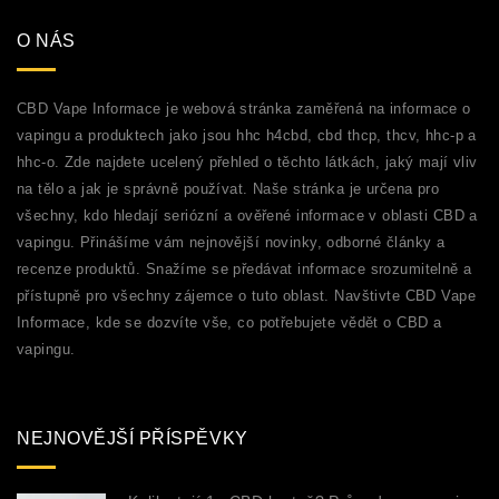
O NÁS
CBD Vape Informace je webová stránka zaměřená na informace o
vapingu a produktech jako jsou hhc h4cbd, cbd thcp, thcv, hhc-p a
hhc-o. Zde najdete ucelený přehled o těchto látkách, jaký mají vliv
na tělo a jak je správně používat. Naše stránka je určena pro
všechny, kdo hledají seriózní a ověřené informace v oblasti CBD a
vapingu. Přinášíme vám nejnovější novinky, odborné články a
recenze produktů. Snažíme se předávat informace srozumitelně a
přístupně pro všechny zájemce o tuto oblast. Navštivte CBD Vape
Informace, kde se dozvíte vše, co potřebujete vědět o CBD a
vapingu.
NEJNOVĚJŠÍ PŘÍSPĚVKY