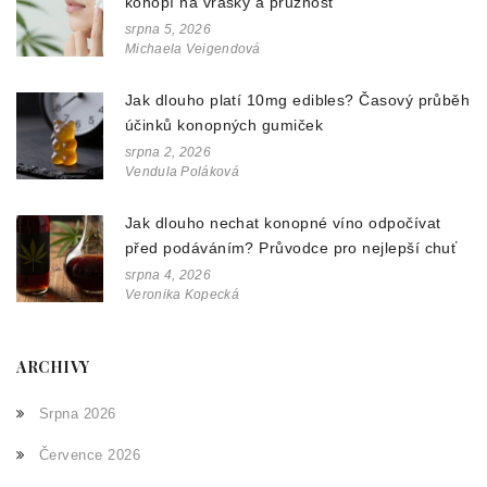
konopí na vrásky a pružnost
srpna 5, 2026
Michaela Veigendová
Jak dlouho platí 10mg edibles? Časový průběh
účinků konopných gumiček
srpna 2, 2026
Vendula Poláková
Jak dlouho nechat konopné víno odpočívat
před podáváním? Průvodce pro nejlepší chuť
srpna 4, 2026
Veronika Kopecká
ARCHIVY
Srpna 2026
Července 2026