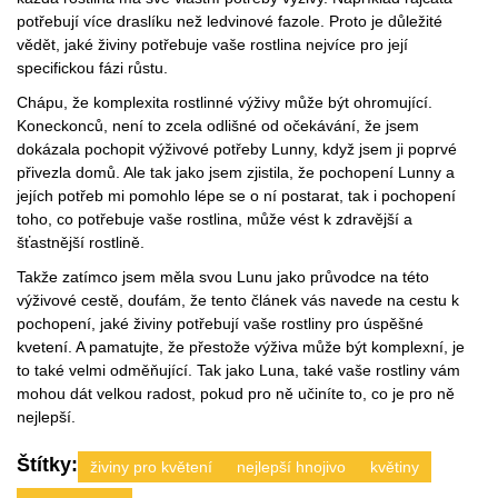
potřebují více draslíku než ledvinové fazole. Proto je důležité
vědět, jaké živiny potřebuje vaše rostlina nejvíce pro její
specifickou fázi růstu.
Chápu, že komplexita rostlinné výživy může být ohromující.
Koneckonců, není to zcela odlišné od očekávání, že jsem
dokázala pochopit výživové potřeby Lunny, když jsem ji poprvé
přivezla domů. Ale tak jako jsem zjistila, že pochopení Lunny a
jejích potřeb mi pomohlo lépe se o ní postarat, tak i pochopení
toho, co potřebuje vaše rostlina, může vést k zdravější a
šťastnější rostlině.
Takže zatímco jsem měla svou Lunu jako průvodce na této
výživové cestě, doufám, že tento článek vás navede na cestu k
pochopení, jaké živiny potřebují vaše rostliny pro úspěšné
kvetení. A pamatujte, že přestože výživa může být komplexní, je
to také velmi odměňující. Tak jako Luna, také vaše rostliny vám
mohou dát velkou radost, pokud pro ně učiníte to, co je pro ně
nejlepší.
Štítky:
živiny pro květení
nejlepší hnojivo
květiny