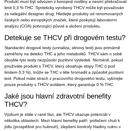
Produkt musí být odvozen z konopné rostliny a nesmí překračovat
limit 0,3 % THC. Synteticky vyrobený THCV může být považován
za nelegální designer drug. Hledejte produkty od renomovaných
českých nebo evropských značek, které poskytují laboratorní
analýzu (COA) potvrzující původ a složení produktu.
Detekuje se THCV při drogovém testu?
Standardní drogové testy (urinaliza, slinový test) jsou primárně
zaměřeny na detekci THC a jeho metabolitů. THCV sám o sobě
obvykle tyto testy nezpůsobí pozitivní výsledek. Nicméně, pokud
používáte produkt s THCV, který obsahuje stopy THC (i pod
limitem 0,3 %), může se THC v těle hromadit a způsobit pozitivní
test. Pokud máte strach z pracovního drogového testu, vybírejte
pouze produkty s THCV izolátem, který garantuje 0 % THC.
Jaké jsou hlavní zdravotní benefity
THCV?
Výzkum je stále v rané fázi, ale THCV ukazuje potenciál v
několika oblastech. Mezi hlavní benefity patří: potlačení chuti k
jídlu (prospěšné pro hubnutí), zlepšení kontroly hladiny cukru v