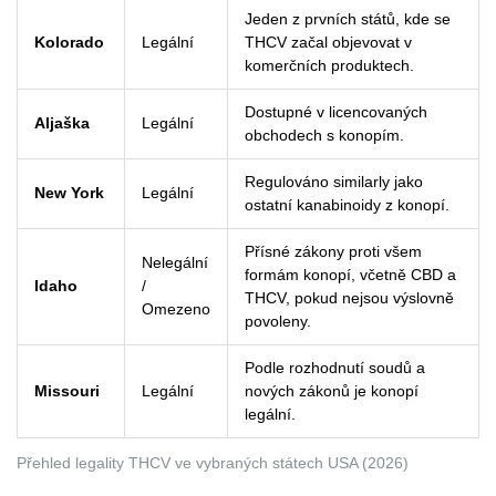
Jeden z prvních států, kde se
Kolorado
Legální
THCV začal objevovat v
komerčních produktech.
Dostupné v licencovaných
Aljaška
Legální
obchodech s konopím.
Regulováno similarly jako
New York
Legální
ostatní kanabinoidy z konopí.
Přísné zákony proti všem
Nelegální
formám konopí, včetně CBD a
Idaho
/
THCV, pokud nejsou výslovně
Omezeno
povoleny.
Podle rozhodnutí soudů a
Missouri
Legální
nových zákonů je konopí
legální.
Přehled legality THCV ve vybraných státech USA (2026)