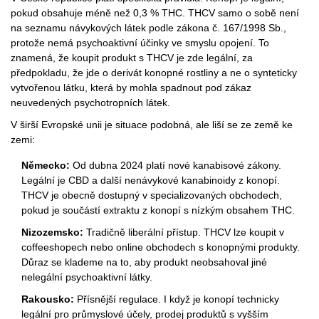
pokud obsahuje méně než 0,3 % THC. THCV samo o sobě není
na seznamu návykových látek podle zákona č. 167/1998 Sb.,
protože nemá psychoaktivní účinky ve smyslu opojení. To
znamená, že koupit produkt s THCV je zde legální, za
předpokladu, že jde o derivát konopné rostliny a ne o synteticky
vytvořenou látku, která by mohla spadnout pod zákaz
neuvedených psychotropních látek.
V širší
Evropské unii
je situace podobná, ale liší se ze země ke
zemi:
Německo:
Od dubna 2024 platí nové kanabisové zákony.
Legální je CBD a další nenávykové kanabinoidy z konopí.
THCV je obecně dostupný v specializovaných obchodech,
pokud je součástí extraktu z konopí s nízkým obsahem THC.
Nizozemsko:
Tradičně liberální přístup. THCV lze koupit v
coffeeshopech nebo online obchodech s konopnými produkty.
Důraz se klademe na to, aby produkt neobsahoval jiné
nelegální psychoaktivní látky.
Rakousko:
Přísnější regulace. I když je konopí technicky
legální pro průmyslové účely, prodej produktů s vyšším