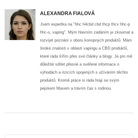
ALEXANDRA FIALOVÁ
Jsem expertka na "hhc h4cbd cbd thcp thcv hhc-p
hhc-o, vaping". Mým hlavním zadáním je zkoumat a
rozvíjet poznání v oboru konopných produktů. Mám
široké znalosti v oblasti vapingu a CBD produktů,
které ráda šířím přes své články a blogy. Je pro mě
důležité sdílet přesné a ověřené informace o
výhodách a rizicích spojených s užíváním těchto
produktů. Kromě práce si ráda hraji se svým
pejskem Maxem a trávím čas s rodinou.