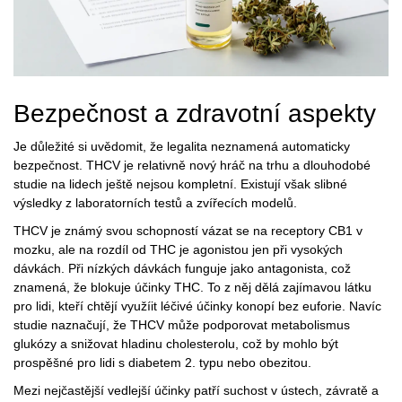
Bezpečnost a zdravotní aspekty
Je důležité si uvědomit, že legalita neznamená automaticky
bezpečnost. THCV je relativně nový hráč na trhu a dlouhodobé
studie na lidech ještě nejsou kompletní. Existují však slibné
výsledky z laboratorních testů a zvířecích modelů.
THCV je známý svou schopností vázat se na receptory CB1 v
mozku, ale na rozdíl od THC je agonistou jen při vysokých
dávkách. Při nízkých dávkách funguje jako antagonista, což
znamená, že blokuje účinky THC. To z něj dělá zajímavou látku
pro lidi, kteří chtějí využíit léčivé účinky konopí bez euforie. Navíc
studie naznačují, že THCV může podporovat
metabolismus
glukózy
a snižovat hladinu cholesterolu, což by mohlo být
prospěšné pro lidi s diabetem 2. typu nebo obezitou.
Mezi nejčastější vedlejší účinky patří suchost v ústech, závratě a