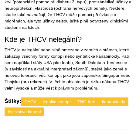
krvi (potenciální pomoc při diabetu 2. typu), protizánětlivé účinky a
neuroprotekční vlastnosti (ochrana nervových buněk). Některé
studie také naznačují, že THCV může pomoci při úzkosti a
migrénách, ale tyto účinky nejsou ještě plně potvrzeny klinickými
studiemi na lidech.
Kde je THCV nelegální?
THCV je nelegální nebo silně omezeno v zemích a státech, které
zakazují všechny formy konopí nebo syntetické kanabinoidy. Patří
sem například státy USA jako Idaho, South Dakota a Tennessee
(v závislosti na aktuální interpretaci zákonů), stejně jako země s
nulovou tolerancí vůči konopí, jako jsou Japonsko, Singapur nebo
Thajsko (pro rekreaci). V těchto oblastech je riziko nákupu THCV
velmi vysoké a může vést k právním problémům.
Štítky:
THCV
legalita konopí
THC-free
kanabinoidy
legislativa konopí