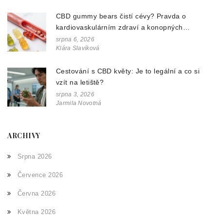
CBD gummy bears čistí cévy? Pravda o
kardiovaskulárním zdraví a konopných
doplňcích
srpna 6, 2026
Klára Slavíková
Cestování s CBD květy: Je to legální a co si
vzít na letiště?
srpna 3, 2026
Jarmila Novotná
ARCHIVY
Srpna 2026
Července 2026
Června 2026
Května 2026