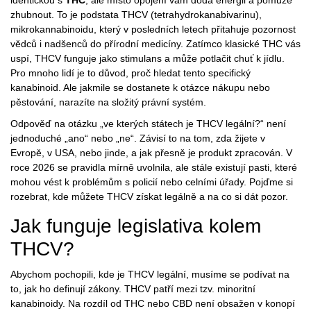
identickou s
THC
, ale místo opojení vám dodá energii a pomůže
zhubnout. To je podstata
THCV
(
tetrahydrokanabivarinu
),
mikrokannabinoidu, který v posledních letech přitahuje pozornost
vědců i nadšenců do přírodní medicíny. Zatímco klasické THC vás
uspí, THCV funguje jako stimulans a může potlačit chuť k jídlu.
Pro mnoho lidí je to důvod, proč hledat tento specifický
kanabinoid. Ale jakmile se dostanete k otázce nákupu nebo
pěstování, narazíte na složitý právní systém.
Odpověď na otázku „ve kterých státech je THCV legální?“ není
jednoduché „ano“ nebo „ne“. Závisí to na tom, zda žijete v
Evropě, v USA, nebo jinde, a jak přesně je produkt zpracován. V
roce 2026 se pravidla mírně uvolnila, ale stále existují pasti, které
mohou vést k problémům s policií nebo celními úřady. Pojďme si
rozebrat, kde můžete THCV získat legálně a na co si dát pozor.
Jak funguje legislativa kolem
THCV?
Abychom pochopili, kde je THCV legální, musíme se podívat na
to, jak ho definují zákony. THCV patří mezi tzv.
minoritní
kanabinoidy
. Na rozdíl od THC nebo CBD není obsažen v konopí