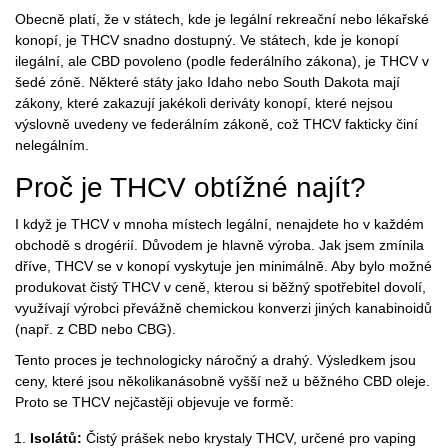
Obecně platí, že v státech, kde je legální rekreační nebo lékařské
konopí, je THCV snadno dostupný. Ve státech, kde je konopí
ilegální, ale CBD povoleno (podle federálního zákona), je THCV v
šedé zóně. Některé státy jako Idaho nebo South Dakota mají
zákony, které zakazují jakékoli deriváty konopí, které nejsou
výslovně uvedeny ve federálním zákoně, což THCV fakticky činí
nelegálním.
Proč je THCV obtížné najít?
I když je THCV v mnoha místech legální, nenajdete ho v každém
obchodě s drogérií. Důvodem je hlavně výroba. Jak jsem zmínila
dříve, THCV se v konopí vyskytuje jen minimálně. Aby bylo možné
produkovat čistý THCV v ceně, kterou si běžný spotřebitel dovolí,
využívají výrobci převážně
chemickou konverzi
jiných kanabinoidů
(např. z CBD nebo CBG).
Tento proces je technologicky náročný a drahý. Výsledkem jsou
ceny, které jsou několikanásobně vyšší než u běžného CBD oleje.
Proto se THCV nejčastěji objevuje ve formě:
Isolátů:
Čistý prášek nebo krystaly THCV, určené pro vaping