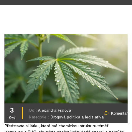
3
Od :
Alexandra Fialová
Komentáře 
Kategorie :
Drogová politika a legislativa
Kvě
Představte si látku, která má chemickou strukturu téměř