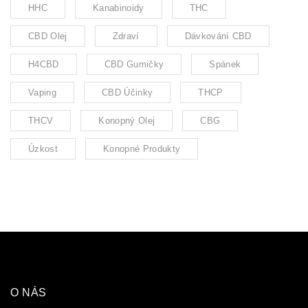
HHC
Kanabinoidy
THC
CBD Olej
Zdraví
Dávkování CBD
H4CBD
CBD Gumičky
Spánek
Vaping
CBD Účinky
THCP
THCV
Konopný Olej
CBG
Úzkost
Konopné Produkty
O NÁS