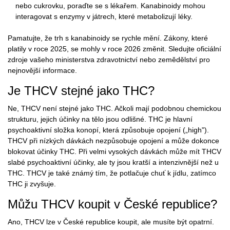
nebo cukrovku, poraďte se s lékařem. Kanabinoidy mohou
interagovat s enzymy v játrech, které metabolizují léky.
Pamatujte, že trh s kanabinoidy se rychle mění. Zákony, které
platily v roce 2025, se mohly v roce 2026 změnit. Sledujte oficiální
zdroje vašeho ministerstva zdravotnictví nebo zemědělství pro
nejnovější informace.
Je THCV stejné jako THC?
Ne, THCV není stejné jako THC. Ačkoli mají podobnou chemickou
strukturu, jejich účinky na tělo jsou odlišné. THC je hlavní
psychoaktivní složka konopí, která způsobuje opojení („high").
THCV při nízkých dávkách nezpůsobuje opojení a může dokonce
blokovat účinky THC. Při velmi vysokých dávkách může mít THCV
slabé psychoaktivní účinky, ale ty jsou kratší a intenzivnější než u
THC. THCV je také známý tím, že potlačuje chuť k jídlu, zatímco
THC ji zvyšuje.
Můžu THCV koupit v České republice?
Ano, THCV lze v České republice koupit, ale musíte být opatrní.