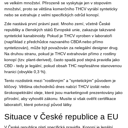
ve velkém množství. Přirozeně se vyskytuje jen v stopovém
množství, proto se většina komerčního THCV vyrábí synteticky
nebo se extrahuje z velmi specifických odrůd konopí.
Zde nastává první právní past. Mnoho zemí, včetně České
republiky a členských států Evropské unie, zakazuje takzvané
syntetické kanabinoidy
. Pokud je THCV vyroben v laboratoři
(například z předchůdce nazvaného CBDA nebo přímo
syntetizován), může být považován za nelegální designer drug.
Na druhou stranu, pokud je THCV extrahován přímo z rostliny
konopí (tzv. plant-derived), často spadá pod stejná pravidla jako
CBD - tedy je legální, pokud obsah THC nepřesáhne stanovenou
hranici (obvykle 0,3 %).
Tento rozdistink mezi "rostlinným" a "syntetickým" původem je
klíčový. Většina obchodníků dnes nabízí THCV izolát nebo
širokospektrální oleje, které jsou marketingově prezentovány jako
přírodní, aby vyhověli zákonu. Musíte si však ověřit certifikace
laboratoří, které potvrzují původ látky.
Situace v České republice a EU
V
České republice
platí specifická pravidla. Konopí je legální,