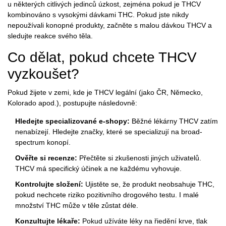
u některých citlivých jedinců úzkost, zejména pokud je THCV
kombinováno s vysokými dávkami THC. Pokud jste nikdy
nepoužívali konopné produkty, začněte s malou dávkou THCV a
sledujte reakce svého těla.
Co dělat, pokud chcete THCV
vyzkoušet?
Pokud žijete v zemi, kde je THCV legální (jako ČR, Německo,
Kolorado apod.), postupujte následovně:
Hledejte specializované e-shopy:
Běžné lékárny THCV zatím
nenabízejí. Hledejte značky, které se specializují na broad-
spectrum konopí.
Ověřte si recenze:
Přečtěte si zkušenosti jiných uživatelů.
THCV má specifický účinek a ne každému vyhovuje.
Kontrolujte složení:
Ujistěte se, že produkt neobsahuje THC,
pokud nechcete riziko pozitivního drogového testu. I malé
množství THC může v těle zůstat déle.
Konzultujte lékaře:
Pokud užíváte léky na řiedění krve, tlak