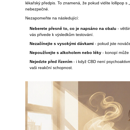
lékařský předpis. To znamená, že pokud vidíte lollipop 
nebezpečné.
Nezapomeňte na následující:
Neberete přesně to, co je napsáno na obalu
- větši
vás přivede k výsledkům testování.
Nezačínejte s vysokými dávkami
- pokud jste nováče
Nepoužívejte s alkoholem nebo léky
- konopí může o
Nejedzte před řízením
- i když CBD není psychoaktivní
vaši reakční schopnost.