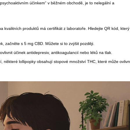
s „psychoaktivním účinkem“ v běžném obchodě, je to nelegální a
na kvalitních produktů má certifikát z laboratoře. Hledejte QR kód, který
k, začněte s 5 mg CBD. Můžete si to zvýšit později.
vlivnit účinek antidepresiv, antikoagulancií nebo léků na tlak.
, některé lollipopky obsahují stopové množství THC, které může ovlivn