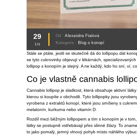
29
Od :
Alexandra Fialová
Kategorie :
Blog o konopí
Lis
Stále se ptáte, jestli se skutečně dá do lollipopu dát kon
se tyto cukrovinky objevují v lékárnách, specializovanýc
lollipop s konopím je stejný. A ne každý, kdo ho sní, ví, c
Co je vlastně cannabis lollip
Cannabis lollipop je sladkost, která obsahuje aktivní lát
kterou si koupíte v obchodě. Tyto lollipopky jsou vyroben
vyrobena z extraktů konopí, které jsou smíšeny s cukrem, 
melatonín, kurkuma nebo vitamín D.
Rozdíl mezi běžným lollipopem a tím s konopím je v tom, 
látky se postupně vstřebávají přes slinné žlázy. To zname
to jako pomalý, jemný vlnový pohyb místo náhlého výbuc