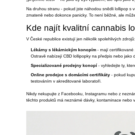
Na druhou stranu - pokud jste náhodou snědli lollipop s 
zmateně nebo dokonce panicky. To není běžné, ale může se
Kde najít kvalitní cannabis lo
V České republice existují jen několik spolehlivých zdrojů
Lékárny s lékárnickým konopím
- mají certifikovan
Ostravě nabízejí CBD lollipopky na předpis nebo jako d
Specializované prodejny konopí
- vyhledejte ty, kte
Online prodejce s domácími certifikáty
- pokud kupuj
testováním v akreditované laboratoři.
Nikdy nekupujte z Facebooku, Instagramu nebo z neznámých
těchto produktů má neznámé dávky, kontaminace nebo 