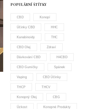
POPULÁRNÍ ŠTÍTKY
CBD
Konopí
Účinky CBD
HHC
Kanabinoidy
THC
CBD Olej
Zdraví
Dávkování CBD
H4CBD
CBD Gumičky
Spánek
Vaping
CBD Účinky
THCP
THCV
Konopný Olej
CBG
Úzkost
Konopné Produkty