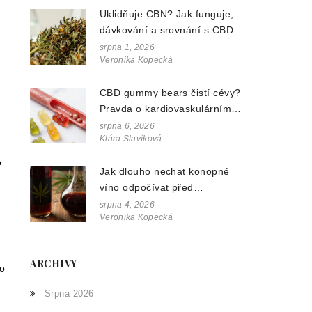
Uklidňuje CBN? Jak funguje,
dávkování a srovnání s CBD
srpna 1, 2026
Veronika Kopecká
CBD gummy bears čistí cévy?
Pravda o kardiovaskulárním
zdraví a konopných doplňcích
srpna 6, 2026
Klára Slavíková
o
Jak dlouho nechat konopné
víno odpočívat před
podáváním? Průvodce pro
srpna 4, 2026
Veronika Kopecká
nejlepší chuť
ARCHIVY
bo
Srpna 2026