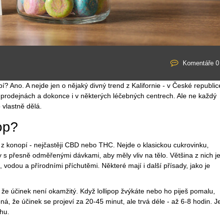
Komentáře 0
opí? Ano. A nejde jen o nějaký divný trend z Kalifornie - v České republic
h prodejnách a dokonce i v některých léčebných centrech. Ale ne každý
o vlastně dělá.
op?
ky z konopí - nejčastěji CBD nebo THC. Nejde o klasickou cukrovinku,
y s přesně odměřenými dávkami, aby měly vliv na tělo. Většina z nich j
vodou a přírodními příchutěmi. Některé mají i další přísady, jako je
že účinek není okamžitý. Když lollipop žvýkáte nebo ho piješ pomalu,
ná, že účinek se projeví za 20-45 minut, ale trvá déle - až 6-8 hodin. J
hu.