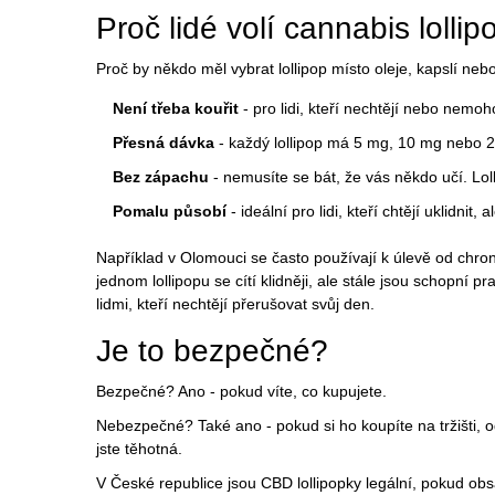
Proč lidé volí cannabis lolli
Proč by někdo měl vybrat lollipop místo oleje, kapslí neb
Není třeba kouřit
- pro lidi, kteří nechtějí nebo nemohou
Přesná dávka
- každý lollipop má 5 mg, 10 mg nebo 
Bez zápachu
- nemusíte se bát, že vás někdo učí. Loll
Pomalu působí
- ideální pro lidi, kteří chtějí uklidnit, 
Například v Olomouci se často používají k úlevě od chron
jednom lollipopu se cítí klidněji, ale stále jsou schopní p
lidmi, kteří nechtějí přerušovat svůj den.
Je to bezpečné?
Bezpečné? Ano - pokud víte, co kupujete.
Nebezpečné? Také ano - pokud si ho koupíte na tržišti
jste těhotná.
V České republice jsou CBD lollipopky legální, pokud ob