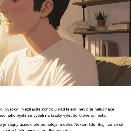
ko „vysoký“. Neztrácíte kontrolu nad tělem, nevidíte halucinace,
esu, jako byste se vydali na krátký výlet do klidného místa.
je stejný účinek, ale pomalejší a delší. Někteří lidé říkají, že se cítí
y se jejich tělo uvolnilo po dlouhém dni.