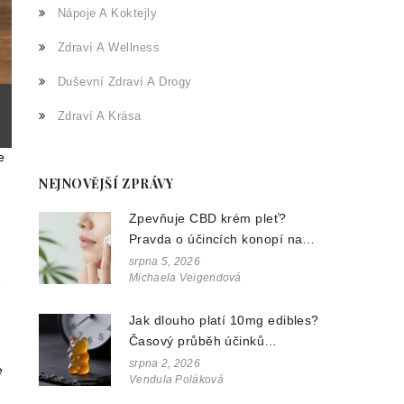
Nápoje A Koktejly
Zdraví A Wellness
Duševní Zdraví A Drogy
Zdraví A Krása
e
NEJNOVĚJŠÍ ZPRÁVY
Zpevňuje CBD krém pleť?
Pravda o účincích konopí na
vrásky a pružnost
srpna 5, 2026
Michaela Veigendová
e
Jak dlouho platí 10mg edibles?
Časový průběh účinků
konopných gumiček
srpna 2, 2026
e
Vendula Poláková