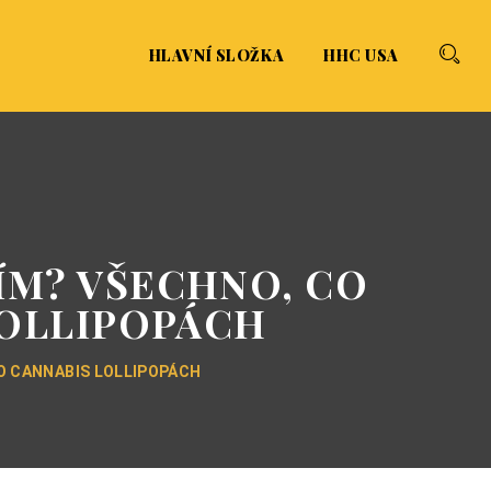
HLAVNÍ SLOŽKA
HHC USA
ÍM? VŠECHNO, CO
LOLLIPOPÁCH
O CANNABIS LOLLIPOPÁCH