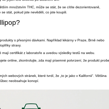
větším množstvím THC, může se stát, že se cítíte dezorientovaně,
 stát, pokud jste nevěděli, co jste koupili.
llipop?
:
é produkty s přesnými dávkami. Například lékárny v Praze, Brně nebo
oplňky stravy.
ré mají certifikát z laboratoře a uvedou výsledky testů na webu.
ete online, zkontrolujte, zda mají písemné potvrzení, že produkt proše
 webových stránek, které tvrdí, že „to je jako v Kalifornii“. Většina
vůbec neobsahuje konopí.