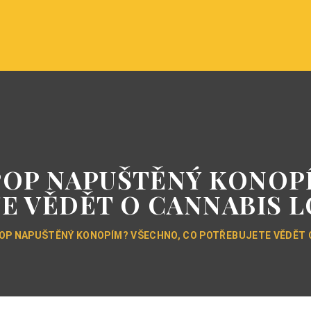
POP NAPUŠTĚNÝ KONOP
E VĚDĚT O CANNABIS 
POP NAPUŠTĚNÝ KONOPÍM? VŠECHNO, CO POTŘEBUJETE VĚDĚT 