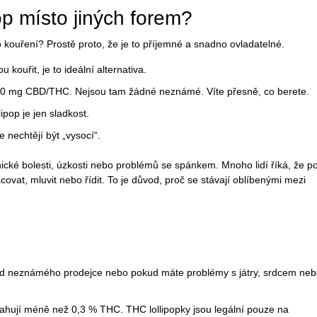
pop místo jiných forem?
o kouření? Prostě proto, že je to příjemné a snadno ovladatelné.
 kouřit, je to ideální alternativa.
20 mg CBD/THC. Nejsou tam žádné neznámé. Víte přesně, co berete.
ipop je jen sladkost.
ale nechtějí být „vysocí“.
ické bolesti, úzkosti nebo problémů se spánkem. Mnoho lidí říká, že p
racovat, mluvit nebo řídit. To je důvod, proč se stávají oblíbenými mezi
, od neznámého prodejce nebo pokud máte problémy s játry, srdcem ne
sahují méně než 0,3 % THC. THC lollipopky jsou legální pouze na