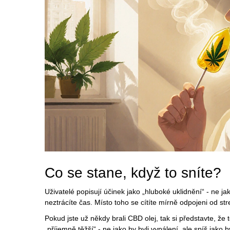
Co se stane, když to sníte?
Uživatelé popisují účinek jako „hluboké uklidnění“ - ne ja
neztrácíte čas. Místo toho se cítíte mírně odpojeni od str
Pokud jste už někdy brali CBD olej, tak si představte, že to 
„příjemně těžší“ - ne jako by byli vypálení, ale spíš jako b