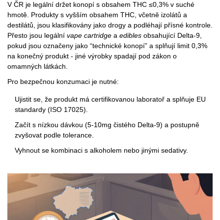
V ČR je legální držet konopí s obsahem THC ≤0,3% v suché
hmotě. Produkty s vyšším obsahem THC, včetně izolátů a
destilátů, jsou klasifikovány jako drogy a podléhají přísné kontrole.
Přesto jsou legální
vape cartridge
a
edibles
obsahující Delta‑9,
pokud jsou označeny jako “technické konopí” a splňují limit 0,3%
na konečný produkt - jiné výrobky spadají pod zákon o
omamných látkách.
Pro bezpečnou konzumaci je nutné:
Ujistit se, že produkt má
certifikovanou laboratoř
a splňuje EU
standardy (ISO 17025).
Začít s nízkou dávkou (5-10mg čistého Delta‑9) a postupně
zvyšovat podle tolerance.
Vyhnout se kombinaci s alkoholem nebo jinými sedativy.