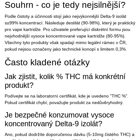
Souhrn - co je tedy nejsilnější?
Podle čistoty a účinnosti stojí jako nejvýkonnější
Delta‑9 isolát
s≥99% koncentrací. Následuje destilát (90‑98%), který je praktický
pro vape kartridže. Pro uživatele preferující diskrétní formu jsou
nejvhodnější vysoce koncentrované vape kartridže (80‑95%).
Všechny tyto produkty však spadají mimo legální rámec v ČR,
pokud nejsou označeny jako technické konopí s limitem 0,3%.
Často kladené otázky
Jak zjistit, kolik % THC má konkrétní
produkt?
Podívejte se na laboratorní certifikát, kde je uvedeno "THC %".
Pokud certifikát chybí, považujte produkt za nedůvěryhodný.
Je bezpečné konzumovat vysoce
koncentrovaný Delta‑9 izolát?
Ano, pokud dodržíte doporučenou dávku (5-10mg čistého THC) a