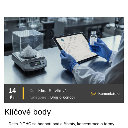
14
Od :
Klára Slavíková
Komentáře 0
Kategorie :
Blog o konopí
Říj
Klíčové body
Delta‑9 THC se hodnotí podle čistoty, koncentrace a formy