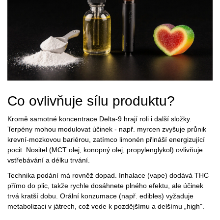
Co ovlivňuje sílu produktu?
Kromě samotné koncentrace Delta‑9 hrají roli i další složky.
Terpény
mohou modulovat účinek - např. myrcen zvyšuje průnik
krevní‑mozkovou bariérou, zatímco limonén přináší energizující
pocit.
Nositel
(MCT olej, konopný olej, propylenglykol) ovlivňuje
vstřebávání a délku trvání.
Technika podání má rovněž dopad. Inhalace (vape) dodává THC
přímo do plic, takže rychle dosáhnete plného efektu, ale účinek
trvá kratší dobu. Orální konzumace (např. edibles) vyžaduje
metabolizaci v játrech, což vede k pozdějšímu a delšímu „high".