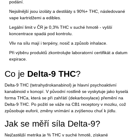
podání.
Nejsilnější jsou izoláty a destiláty s 90%+ THC, následované
vape kartridžemi a edibles.
Legální limit v ČR je 0,3% THC v suché hmotě - vyšší
koncentrace spadá pod kontrolu.
Vliv na sílu mají i terpény, nosič a způsob inhalace.
Při výběru produktů zkontrolujte laboratorní certifikát a datum
expirace.
Co je
Delta‑9 THC
?
Delta‑9 THC (tetrahydrokanabinol)
je hlavní psychoaktivní
kanabinoid v konopí. V původní rostlině se vyskytuje jako kyselá
forma
THCa
, která se při zahřátí (dekarboxylace) přemění na
Delta‑9 THC. Po požití se váže na CB1 receptory v mozku, což
způsobuje euforii, změny vnímání a zvýšenou chuť k jídlu.
Jak se měří síla Delta‑9?
Nejčastější metrika je % THC v suché hmotě, získané