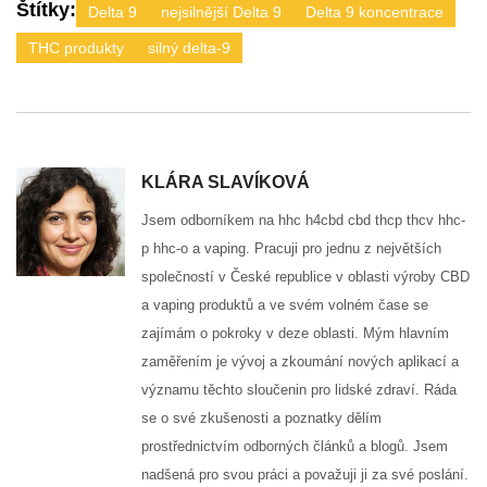
Štítky:
Delta 9
nejsilnější Delta 9
Delta 9 koncentrace
THC produkty
silný delta‑9
KLÁRA SLAVÍKOVÁ
Jsem odborníkem na hhc h4cbd cbd thcp thcv hhc-
p hhc-o a vaping. Pracuji pro jednu z největších
společností v České republice v oblasti výroby CBD
a vaping produktů a ve svém volném čase se
zajímám o pokroky v deze oblasti. Mým hlavním
zaměřením je vývoj a zkoumání nových aplikací a
významu těchto sloučenin pro lidské zdraví. Ráda
se o své zkušenosti a poznatky dělím
prostřednictvím odborných článků a blogů. Jsem
nadšená pro svou práci a považuji ji za své poslání.