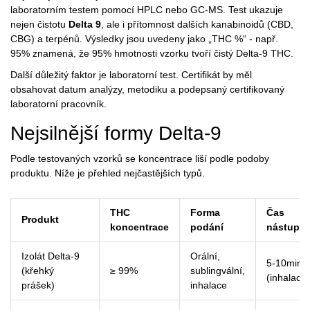
laboratorním testem pomocí HPLC nebo GC‑MS. Test ukazuje
nejen čistotu
Delta 9
, ale i přítomnost dalších kanabinoidů (CBD,
CBG) a terpénů. Výsledky jsou uvedeny jako „THC %“ - např.
95% znamená, že 95% hmotnosti vzorku tvoří čistý Delta‑9 THC.
Další důležitý faktor je
laboratorní test
. Certifikát by měl
obsahovat datum analýzy, metodiku a podepsaný certifikovaný
laboratorní pracovník.
Nejsilnější formy Delta‑9
Podle testovaných vzorků se koncentrace liší podle podoby
produktu. Níže je přehled nejčastějších typů.
THC
Forma
Čas
Produkt
koncentrace
podání
nástupu
Izolát Delta‑9
Orální,
5-10min
(křehký
≥ 99%
sublingvální,
(inhalace)
prášek)
inhalace