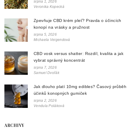
srpna 1, 2026
Veronika Kopecká
Zpevňuje CBD krém pleť? Pravda o účincích
konopí na vrásky a pružnost
srpna 5, 2026
Michaela Veigendová
CBD vosk versus shatter: Rozdíl, kvalita a jak
vybrat správný koncentrát
srpna 7, 2026
Samuel Dvořák
Jak dlouho platí 10mg edibles? Časový průběh
účinků konopných gumiček
srpna 2, 2026
Vendula Poláková
ARCHIVY