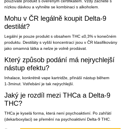
používáte produkt s ověřeným certifikátem. Vždy začněte s
nízkou dávkou a vyhněte se kombinaci s alkoholem.
Mohu v ČR legálně koupit Delta‑9
destilát?
Legální je pouze produkt s obsahem THC ≤0,3% v konečném
produktu. Destiláty s vyšší koncentrací jsou v ČR klasifikovány
jako omamná látka a nelze je volně prodávat.
Který způsob podání má nejrychlejší
nástup efektu?
Inhalace, konkrétně vape kartridže, přináší nástup během
1‑3minut. Vstřebání je tak nejrychlejší.
Jaký je rozdíl mezi THCa a Delta‑9
THC?
THCa je kyselá forma, která není psychoaktivní. Po zahřátí
(dekarboxylaci) se přemění na psychoaktivní Delta‑9 THC.