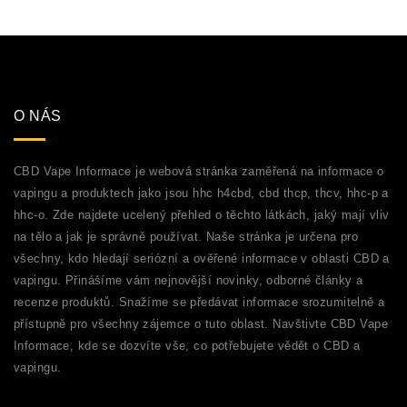
O NÁS
CBD Vape Informace je webová stránka zaměřená na informace o
vapingu a produktech jako jsou hhc h4cbd, cbd thcp, thcv, hhc-p a
hhc-o. Zde najdete ucelený přehled o těchto látkách, jaký mají vliv
na tělo a jak je správně používat. Naše stránka je určena pro
všechny, kdo hledají seriózní a ověřené informace v oblasti CBD a
vapingu. Přinášíme vám nejnovější novinky, odborné články a
recenze produktů. Snažíme se předávat informace srozumitelně a
přístupně pro všechny zájemce o tuto oblast. Navštivte CBD Vape
Informace, kde se dozvíte vše, co potřebujete vědět o CBD a
vapingu.