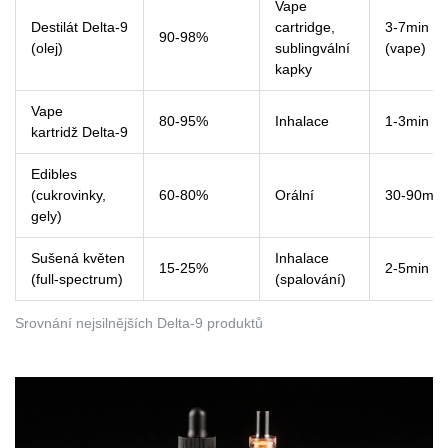
Vape
Destilát Delta‑9
cartridge,
3-7min
90-98%
(olej)
sublingvální
(vape)
kapky
Vape
80-95%
Inhalace
1-3min
kartridž Delta‑9
Edibles
(cukrovinky,
60-80%
Orální
30-90min
gely)
Sušená květen
Inhalace
15-25%
2-5min
(full‑spectrum)
(spalování)
Srovnání nejsilnějších Delta‑9 produktů