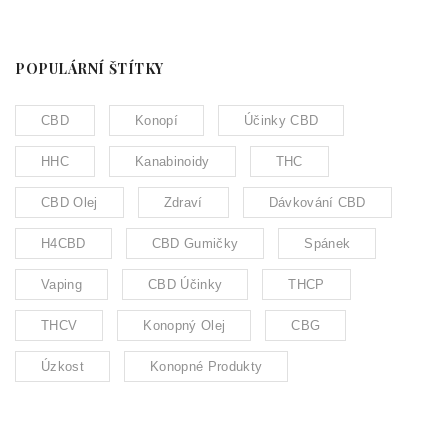
POPULÁRNÍ ŠTÍTKY
CBD
Konopí
Účinky CBD
HHC
Kanabinoidy
THC
CBD Olej
Zdraví
Dávkování CBD
H4CBD
CBD Gumičky
Spánek
Vaping
CBD Účinky
THCP
THCV
Konopný Olej
CBG
Úzkost
Konopné Produkty