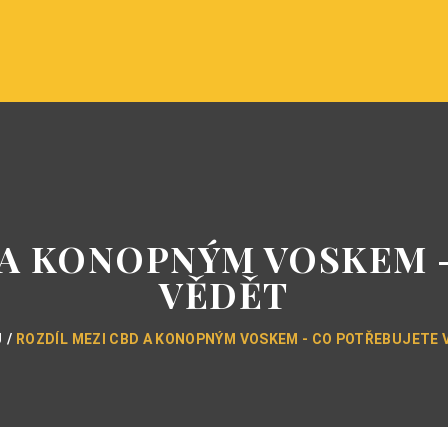
 A KONOPNÝM VOSKEM 
VĚDĚT
Ů
ROZDÍL MEZI CBD A KONOPNÝM VOSKEM - CO POTŘEBUJETE 