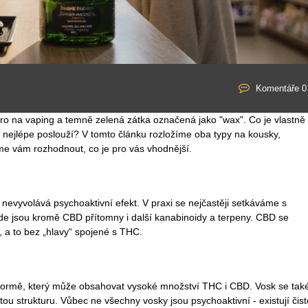
Komentáře 0
ro na vaping a temně zelená zátka označená jako "wax". Co je vlastně
nejlépe poslouží? V tomto článku rozložíme oba typy na kousky,
e vám rozhodnout, co je pro vás vhodnější.
ý nevyvolává psychoaktivní efekt
. V praxi se nejčastěji setkáváme s
kde jsou kromě CBD přítomny i další kanabinoidy a terpeny. CBD se
, a to bez „hlavy“ spojené s THC.
é formě, který může obsahovat vysoké množství THC i CBD
. Vosk se tak
ou strukturu. Vůbec ne všechny vosky jsou psychoaktivní - existují čist