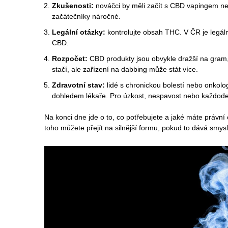
Zkušenosti:
nováčci by měli začít s CBD vapingem neb
začátečníky náročné.
Legální otázky:
kontrolujte obsah THC. V ČR je legál
CBD.
Rozpočet:
CBD produkty jsou obvykle dražší na gram,
stačí, ale zařízení na dabbing může stát více.
Zdravotní stav:
lidé s chronickou bolestí nebo onko
dohledem lékaře. Pro úzkost, nespavost nebo každode
Na konci dne jde o to, co potřebujete a jaké máte právní
toho můžete přejít na silnější formu, pokud to dává smysl 