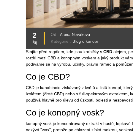
2
Od :
Alena Novákova
Kategorie :
Blog o konopí
Říj
Stojíte před regálem, kde jsou krabičky s
CBD
olejem, pe
rozdíl mezi CBD a konopným voskem a jaký produkt vám 
podíváme se na výrobu, účinky, právní rámec a pomůžem
Co je CBD?
CBD
je kanabinoid získávaný z květů a listů konopí, kter
izolátem (čisté CBD) nebo s full‑spektrovým extraktem, 
používá hlavně pro úlevu od úzkosti, bolesti a nespavosti
Co je konopný vosk?
konopný vosk
je koncentrovaný extrakt v husté, lepkav
nazývá "wax", protože po chlazení získá mokrou, voskovit