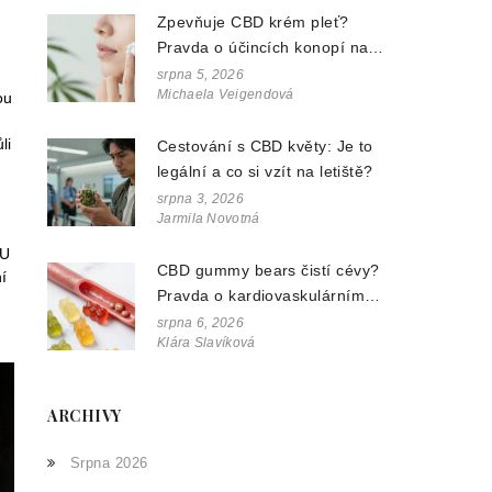
Zpevňuje CBD krém pleť?
Pravda o účincích konopí na
vrásky a pružnost
srpna 5, 2026
Michaela Veigendová
ou
li
Cestování s CBD květy: Je to
legální a co si vzít na letiště?
srpna 3, 2026
Jarmila Novotná
EU
CBD gummy bears čistí cévy?
í
Pravda o kardiovaskulárním
zdraví a konopných doplňcích
srpna 6, 2026
Klára Slavíková
ARCHIVY
Srpna 2026