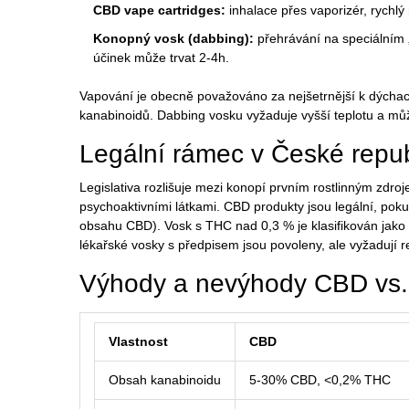
CBD vape cartridges:
inhalace přes vaporizér, rychlý 
Konopný vosk (dabbing):
přehrávání na speciálním 
účinek může trvat 2-4h.
Vapování je obecně považováno za nejšetrnější k dýchac
kanabinoidů. Dabbing vosku vyžaduje vyšší teplotu a může 
Legální rámec v České repub
Legislativa rozlišuje mezi
konopí
prvním rostlinným zdro
psychoaktivními látkami. CBD produkty jsou legální, pok
obsahu CBD). Vosk s THC nad 0,3 % je klasifikován jako 
lékařské vosky s předpisem jsou povoleny, ale vyžadují re
Výhody a nevýhody CBD vs.
Vlastnost
CBD
Obsah kanabinoidu
5-30% CBD, <0,2% THC