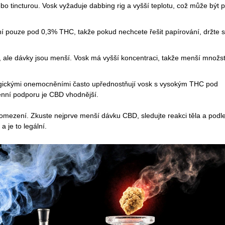
o tincturou. Vosk vyžaduje dabbing rig a vyšší teplotu, což může být 
ní pouze pod 0,3% THC, takže pokud nechcete řešit papírování, držte 
 ale dávky jsou menší. Vosk má vyšší koncentraci, takže menší množst
logickými onemocněními často upřednostňují vosk s vysokým THC pod
nní podporu je CBD vhodnější.
 omezení. Zkuste nejprve menší dávku CBD, sledujte reakci těla a podl
a je to legální.