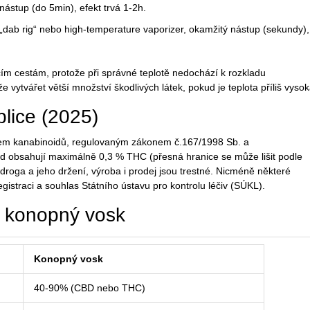
nástup (do 5min), efekt trvá 1-2h.
„dab rig“ nebo high‑temperature vaporizer, okamžitý nástup (sekundy),
ím cestám, protože při správné teplotě nedochází k rozkladu
vytvářet větší množství škodlivých látek, pokud je teplota příliš vysok
lice (2025)
jem kanabinoidů, regulovaným zákonem č.167/1998 Sb.
a
ud obsahují maximálně 0,3 % THC (přesná hranice se může lišit podle
droga a jeho držení, výroba i prodej jsou trestné. Nicméně některé
gistraci a souhlas Státního ústavu pro kontrolu léčiv (SÚKL).
 konopný vosk
Konopný vosk
40-90% (CBD nebo THC)