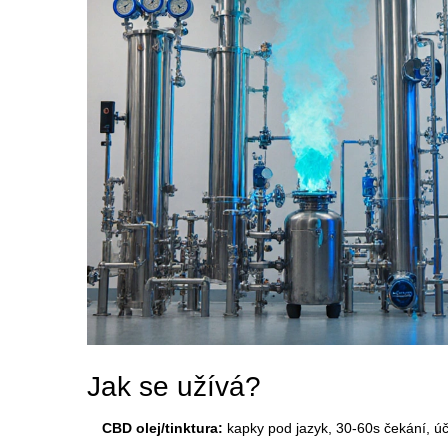
Jak se užívá?
CBD olej/tinktura:
kapky pod jazyk, 30-60s čekání, ú