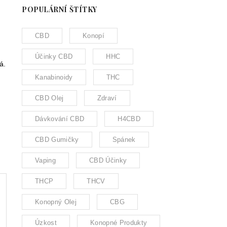
POPULÁRNÍ ŠTÍTKY
CBD
Konopí
Účinky CBD
HHC
á.
Kanabinoidy
THC
CBD Olej
Zdraví
Dávkování CBD
H4CBD
CBD Gumičky
Spánek
Vaping
CBD Účinky
THCP
THCV
Konopný Olej
CBG
Úzkost
Konopné Produkty