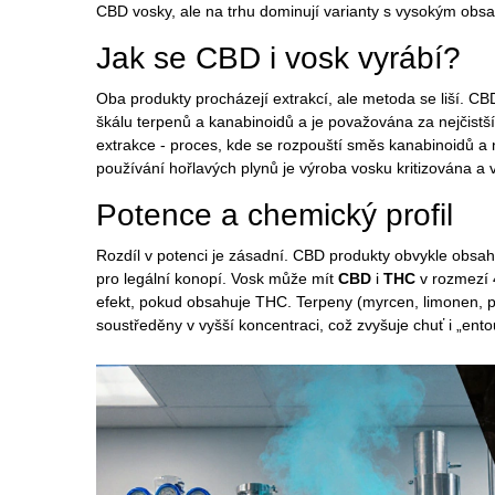
CBD vosky, ale na trhu dominují varianty s vysokým ob
Jak se CBD i vosk vyrábí?
Oba produkty procházejí extrakcí, ale metoda se liší. CB
škálu terpenů a kanabinoidů a je považována za nejčist
extrakce - proces, kde se rozpouští směs kanabinoidů a 
používání hořlavých plynů je výroba vosku kritizována a 
Potence a chemický profil
Rozdíl v potenci je zásadní. CBD produkty obvykle obsa
pro legální konopí. Vosk může mít
CBD
i
THC
v rozmezí 
efekt, pokud obsahuje THC. Terpeny (myrcen, limonen, pi
soustředěny v vyšší koncentraci, což zvyšuje chuť i „ento