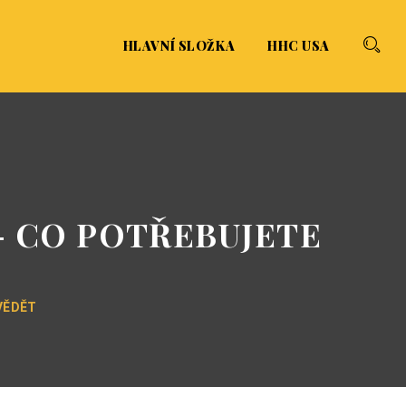
HLAVNÍ SLOŽKA
HHC USA
- CO POTŘEBUJETE
VĚDĚT