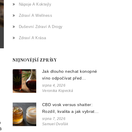
Nápoje A Koktejly
Zdraví A Wellness
Duševní Zdraví A Drogy
Zdraví A Krása
NEJNOVĚJŠÍ ZPRÁVY
Jak dlouho nechat konopné
víno odpočívat před
podáváním? Průvodce pro
srpna 4, 2026
Veronika Kopecká
nejlepší chuť
CBD vosk versus shatter:
Rozdíl, kvalita a jak vybrat
správný koncentrát
srpna 7, 2026
é
Samuel Dvořák
ě