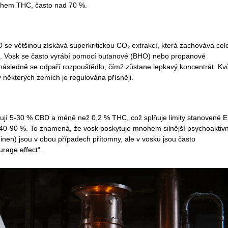
sahem THC, často nad 70 %.
D se většinou získává superkritickou CO₂ extrakcí, která zachovává cel
ší. Vosk se často vyrábí pomocí butanové (BHO) nebo propanové
následně se odpaří rozpouštědlo, čímž zůstane lepkavý koncentrát. Kvů
v některých zemích je regulována přísněji.
hují 5-30 % CBD a méně než 0,2 % THC, což splňuje limity stanovené 
40-90 %. To znamená, že vosk poskytuje mnohem silnější psychoaktivn
nen) jsou v obou případech přítomny, ale v vosku jsou často
urage effect“.