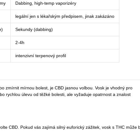
émy
Dabbing, high‑temp vaporizéry
legální jen s lékařským předpisem, jinak zakázáno
e)
Sekundy (dabbing)
2-4h
intenzivní terpenový profil
 nebo zmírnit mírnou bolest, je CBD jasnou volbou. Vosk je vhodný pro
ebo rychlou úlevu od těžké bolesti, ale vyžaduje opatrnost a znalost
volte CBD. Pokud vás zajímá silný euforický zážitek, vosk s THC může 