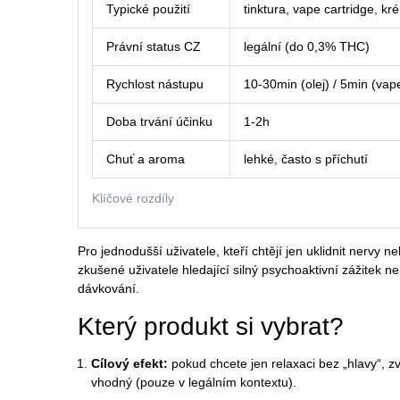
Typické použití
tinktura, vape cartridge, kr
Právní status CZ
legální (do 0,3% THC)
Rychlost nástupu
10-30min (olej) / 5min (vap
Doba trvání účinku
1-2h
Chuť a aroma
lehké, často s příchutí
Klíčové rozdíly
Pro jednodušší uživatele, kteří chtějí jen uklidnit nervy
zkušené uživatele hledající silný psychoaktivní zážitek n
dávkování.
Který produkt si vybrat?
Cílový efekt:
pokud chcete jen relaxaci bez „hlavy“, z
vhodný (pouze v legálním kontextu).