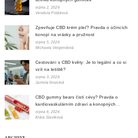
srpna 2, 2026
Vendula Poláková
Zpevňuje CBD krém pleť? Pravda o účincích
konopí na vrásky a pružnost
srpna 5, 2026
Michaela Veigendová
Cestování s CBD květy: Je to legální a co si
vzít na letiště?
srpna 3, 2026
Jarmila Novotná
CBD gummy bears čistí cévy? Pravda o
kardiovaskulárním zdraví a konopných
doplňcích
srpna 6, 2026
Klára Slavíková
ARCHIVY