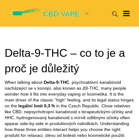
Delta‑9‑THC – co to je a
proč je důležitý
When talking about
Delta‑9‑THC
,
psychoaktivní kanabinoid
nacházející se v konopí
, also known as
Δ9‑THC
, many people
wonder how it fits into everyday vaping or kosmetika. It is the
main driver of the classic “high” feeling, and its legal status hinges
on the
legální limit 0,3 %
in the Czech Republic. Close relatives
like
CBD
,
nepsychotropní kanabinoid s terapeutickými účinky
and
HHC
,
hydrogenovaný kanabinoid s mírně odlišnými účinky
often
appear side‑by‑side in produktových nabídkách. Understanding
how these three entities interact helps you choose the right
produkt for relaxaci, úlevu od bolesti nebo kosmetické použití.