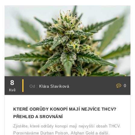
8
0
Od :
Klára Slavíková
Kvě
KTERÉ ODRŮDY KONOPÍ MAJÍ NEJVÍCE THCV?
PŘEHLED A SROVNÁNÍ
Zjistěte, které odrůdy konopí mají nejvyšší obsah THCV.
Porovnáváme Durban Poison, Afghan Gold a další.