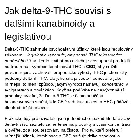
Jak delta‑9‑THC souvisí s
dalšími kanabinoidy a
legislativou
Delta‑9‑THC zahrnuje psychoaktivní účinky, které jsou regulovány
zákonem –
legislativa vyžaduje, aby obsah THC v kosmetice
nepřesáhl 0,3 %
. Tento limit přímo ovlivňuje dostupnost produktů
na trhu a nutí výrobce kombinovat THC s
CBD
, aby snížili
psychotropii a zachovali terapeutické výhody. HHC je chemicky
podobný delta‑9‑THC, ale jeho síla je často hodnocena jako
mírnější; to mění způsob, jakým výrobci nastavují
koncentraci
v
e‑cigaretech a omáčkách. Když se podíváte na nejvýkonnější
produkty, uvidíte, že
Delta‑9 THC
je často součástí
balancovaných směsí, kde
CBD
redukuje úzkost a
HHC
přidává
dlouhodobější relaxaci.
Praktické tipy pro uživatele jsou jednoduché: pokud hledáte
silný
delta‑9 THC
zážitek, zaměřte se na produkty s vyšší koncentrací
a ověřte, zda jsou testovány na čistotu. Pro ty, kteří preferují
mírnější účinek, kombinace s CBD snižuje riziko ospalosti a