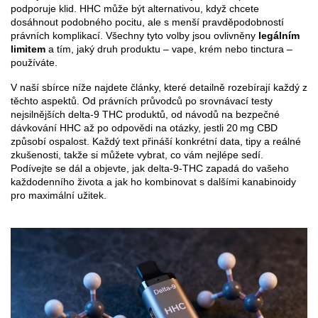
podporuje klid. HHC může být alternativou, když chcete
dosáhnout podobného pocitu, ale s menší pravděpodobností
právních komplikací. Všechny tyto volby jsou ovlivněny
legálním
limitem
a tím, jaký druh produktu – vape, krém nebo tinctura –
používáte.
V naší sbírce níže najdete články, které detailně rozebírají každý z
těchto aspektů. Od právních průvodců po srovnávací testy
nejsilnějších delta‑9 THC produktů, od návodů na bezpečné
dávkování HHC až po odpovědi na otázky, jestli 20 mg CBD
způsobí ospalost. Každý text přináší konkrétní data, tipy a reálné
zkušenosti, takže si můžete vybrat, co vám nejlépe sedí.
Podívejte se dál a objevte, jak delta‑9‑THC zapadá do vašeho
každodenního života a jak ho kombinovat s dalšími kanabinoidy
pro maximální užitek.