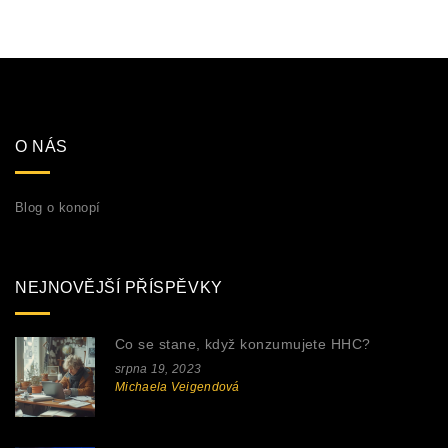
O NÁS
Blog o konopí
NEJNOVĚJŠÍ PŘÍSPĚVKY
Co se stane, když konzumujete HHC?
srpna 19, 2023
Michaela Veigendová