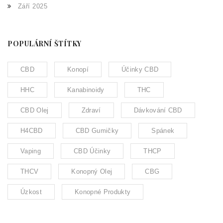
Září 2025
POPULÁRNÍ ŠTÍTKY
CBD
Konopí
Účinky CBD
HHC
Kanabinoidy
THC
CBD Olej
Zdraví
Dávkování CBD
H4CBD
CBD Gumičky
Spánek
Vaping
CBD Účinky
THCP
THCV
Konopný Olej
CBG
Úzkost
Konopné Produkty