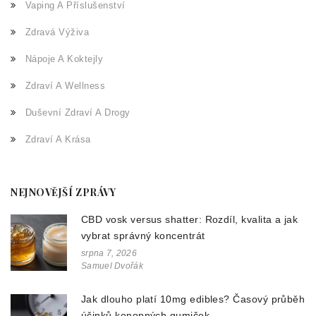
Vaping A Příslušenství
Zdravá Výživa
Nápoje A Koktejly
Zdraví A Wellness
Duševní Zdraví A Drogy
Zdraví A Krása
NEJNOVĚJŠÍ ZPRÁVY
CBD vosk versus shatter: Rozdíl, kvalita a jak
vybrat správný koncentrát
srpna 7, 2026
Samuel Dvořák
Jak dlouho platí 10mg edibles? Časový průběh
účinků konopných gumiček