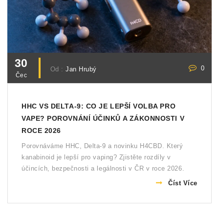
30
0
Od :
Jan Hrubý
Čec
HHC VS DELTA-9: CO JE LEPŠÍ VOLBA PRO
VAPE? POROVNÁNÍ ÚČINKŮ A ZÁKONNOSTI V
ROCE 2026
Porovnáváme HHC, Delta-9 a novinku H4CBD. Který
kanabinoid je lepší pro vaping? Zjistěte rozdíly v
účincích, bezpečnosti a legálnosti v ČR v roce 2026.
Číst Více