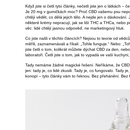
Když jste si četli tyto články, nečetli jste jen o látkách –
Je 20 mg v gumičkách moc? Proč CBD vašemu psu nepomůž
chtějí vědět, co dělá jejich tělo. A nejde jen o dávkování.
některé krémy nepracují, jak se liší THC a THCa, nebo p
věc: lidé chtějí jasnou odpověď, ne marketingový hluk.
Co jste našli v těchto článcích? Nejsou to teorie od vědců, 
měřili, zaznamenávali a říkali: „Tohle funguje.“ Nebo: „
jste četli o tom, kolikrát můžete dýchat CBD za den, nebo 
laboratoři. Četli jste o tom, jak to vypadá ve vaší kuchyni,
Tady nemáme žádné magické řešení. Neříkáme, že CBD 
jen: tady je, co lidé zkusili. Tady je, co fungovalo. Tady 
konopí – tyto články vám to řeknou. Bez přehánění. Bez fa