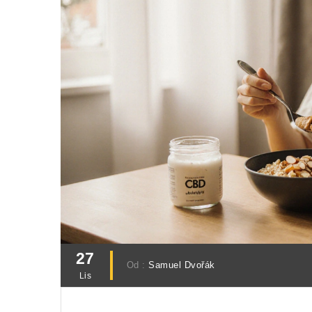
27
Od :
Samuel Dvořák
Lis