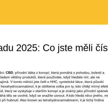
du 2025: Co jste měli čís
h
ěci:
CBD
,
přírodní látka z konopí, která pomáhá s pohodou, bolestí a
kladem většiny produktů, které používáte, když hledáte mír, ale ne
ajímá. V tomto měsíci jste četli o
HHC
,
syntetické látce, která působí
s
hexahydrocannabinol
, it
je oblíbená volba pro ty, kdo chtějí mírný efek
id, který se vyskytuje v starším konopí a je známý jako přírodní spánek
há tělu se uvolnit, když se snažíte usnout
.
A kdo hledá něco jiného, m
i při hubnutí
. Also known as
tetrahydrocannabivarin
, it
je tichý hrdina