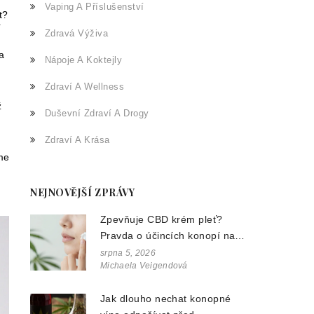
Vaping A Příslušenství
t?
í
Zdravá Výživa
a
Nápoje A Koktejly
Zdraví A Wellness
ž
Duševní Zdraví A Drogy
Zdraví A Krása
me
NEJNOVĚJŠÍ ZPRÁVY
Zpevňuje CBD krém pleť?
Pravda o účincích konopí na
vrásky a pružnost
srpna 5, 2026
Michaela Veigendová
Jak dlouho nechat konopné