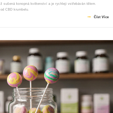
ž sušená konopná květenství a je rychleji vstřebáván tělem.
ší od CBD krumbelu.
Číst Více