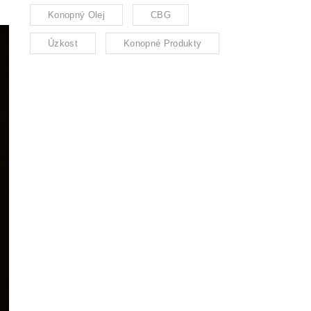
Konopný Olej
CBG
Úzkost
Konopné Produkty