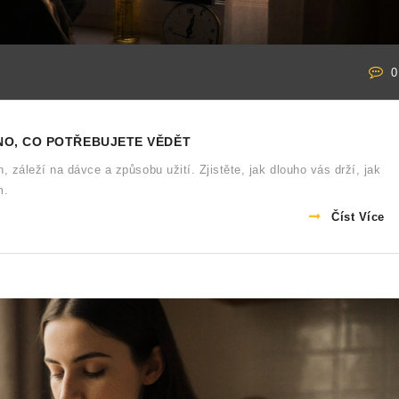
0
NO, CO POTŘEBUJETE VĚDĚT
 záleží na dávce a způsobu užití. Zjistěte, jak dlouho vás drží, jak
m.
Číst Více