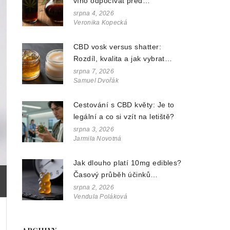
víno odpočívat před
podáváním? Průvodce pro
srpna 4, 2026
Veronika Kopecká
nejlepší chuť
CBD vosk versus shatter:
Rozdíl, kvalita a jak vybrat
správný koncentrát
srpna 7, 2026
Samuel Dvořák
Cestování s CBD květy: Je to
legální a co si vzít na letiště?
srpna 3, 2026
Jarmila Novotná
Jak dlouho platí 10mg edibles?
Časový průběh účinků
konopných gumiček
srpna 2, 2026
Vendula Poláková