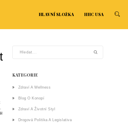
HLAVNÍ SLOŽKA
HHC USA
t
KATEGORIE
Zdraví A Wellness
Blog O Konopí
t
.
Zdraví A Životní Styl
ěl
Drogová Politika A Legislativa