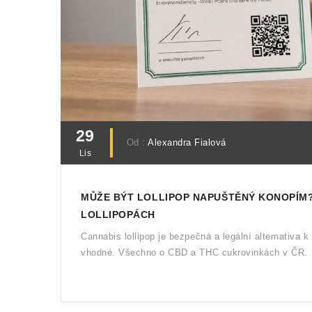
29
Od :
Alexandra Fialová
Lis
MŮŽE BÝT LOLLIPOP NAPUŠTĚNÝ KONOPÍM?
LOLLIPOPÁCH
Cannabis lollipop je bezpečná a legální alternativa k 
vhodné. Všechno o CBD a THC cukrovinkách v ČR.