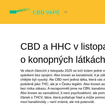
CBD a HHC v listopa
o konopných látkác
Ve všech článcích z listopadu 2025 se točí kolem jedné v
spánkem bez opojení
. Also known as
kanabinoid
, it
je zá
chtějíte být vysoký
.
Ale CBD není jediná látka, která vás z
podobně jako THC, ale je v Česku legální
. Also known a
bez rizika zákazu
.
A nezapomněli jsme na
CBN
,
kanabino
Also known as
cannabinol
, it
není psychoaktivní, ale pomá
článek o
THCV
,
látce, která potlačuje hlad a může pomoc
mezi kanabinoidy – není známá, ale má potenciál
.