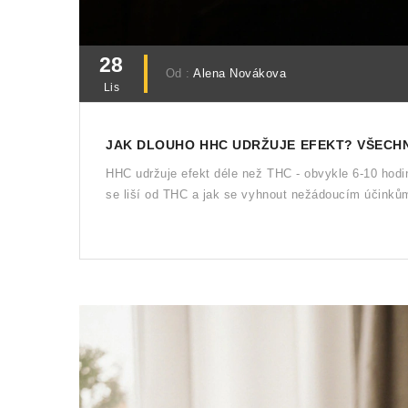
28
Od :
Alena Novákova
Lis
JAK DLOUHO HHC UDRŽUJE EFEKT? VŠECH
HHC udržuje efekt déle než THC - obvykle 6-10 hodin,
se liší od THC a jak se vyhnout nežádoucím účinků