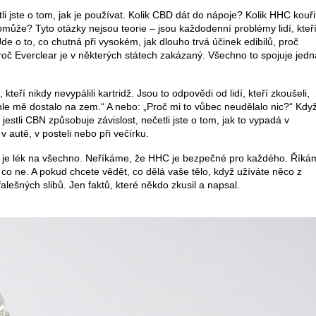
 četli jste o tom, jak je používat. Kolik CBD dát do nápoje? Kolik HHC kouři
e? Tyto otázky nejsou teorie – jsou každodenní problémy lidí, kteř
 Jde o to, co chutná při vysokém, jak dlouho trvá účinek edibilů, proč
roč Everclear je v některých státech zakázaný. Všechno to spojuje jedn
kteří nikdy nevypálili kartridž. Jsou to odpovědi od lidí, kteří zkoušeli,
Tohle mě dostalo na zem.“ A nebo: „Proč mi to vůbec neudělalo nic?“ Kdy
jestli CBN způsobuje závislost, nečetli jste o tom, jak to vypadá v
 v autě, v posteli nebo při večírku.
je lék na všechno. Neříkáme, že HHC je bezpečné pro každého. Říká
je, co ne. A pokud chcete vědět, co dělá vaše tělo, když užíváte něco z
lešných slibů. Jen faktů, které někdo zkusil a napsal.