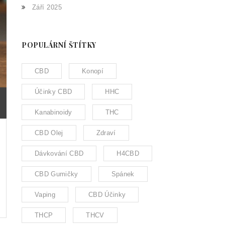
Září 2025
POPULÁRNÍ ŠTÍTKY
CBD
Konopí
Účinky CBD
HHC
Kanabinoidy
THC
CBD Olej
Zdraví
Dávkování CBD
H4CBD
CBD Gumičky
Spánek
Vaping
CBD Účinky
THCP
THCV