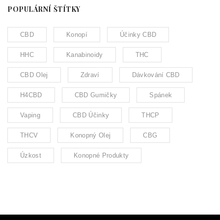
POPULÁRNÍ ŠTÍTKY
CBD
Konopí
Účinky CBD
HHC
Kanabinoidy
THC
CBD Olej
Zdraví
Dávkování CBD
H4CBD
CBD Gumičky
Spánek
Vaping
CBD Účinky
THCP
THCV
Konopný Olej
CBG
Úzkost
Konopné Produkty