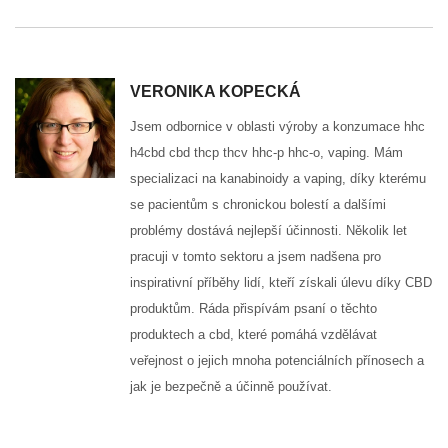
VERONIKA KOPECKÁ
Jsem odbornice v oblasti výroby a konzumace hhc
h4cbd cbd thcp thcv hhc-p hhc-o, vaping. Mám
specializaci na kanabinoidy a vaping, díky kterému
se pacientům s chronickou bolestí a dalšími
problémy dostává nejlepší účinnosti. Několik let
pracuji v tomto sektoru a jsem nadšena pro
inspirativní příběhy lidí, kteří získali úlevu díky CBD
produktům. Ráda přispívám psaní o těchto
produktech a cbd, které pomáhá vzdělávat
veřejnost o jejich mnoha potenciálních přínosech a
jak je bezpečně a účinně používat.