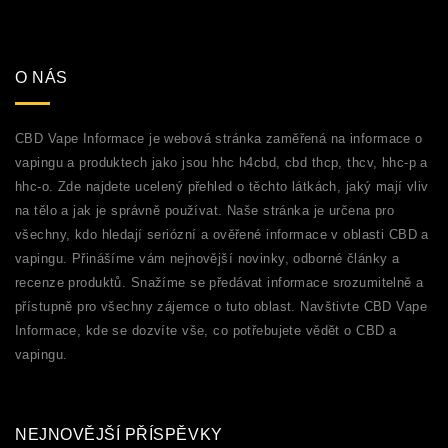
O NÁS
CBD Vape Informace je webová stránka zaměřená na informace o
vapingu a produktech jako jsou hhc h4cbd, cbd thcp, thcv, hhc-p a
hhc-o. Zde najdete ucelený přehled o těchto látkách, jaký mají vliv
na tělo a jak je správně používat. Naše stránka je určena pro
všechny, kdo hledají seriózní a ověřené informace v oblasti CBD a
vapingu. Přinášíme vám nejnovější novinky, odborné články a
recenze produktů. Snažíme se předávat informace srozumitelně a
přístupně pro všechny zájemce o tuto oblast. Navštivte CBD Vape
Informace, kde se dozvíte vše, co potřebujete vědět o CBD a
vapingu.
NEJNOVĚJŠÍ PŘÍSPĚVKY