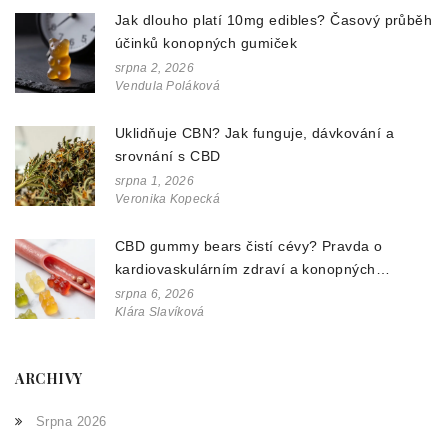
Jak dlouho platí 10mg edibles? Časový průběh
účinků konopných gumiček
srpna 2, 2026
Vendula Poláková
Uklidňuje CBN? Jak funguje, dávkování a
srovnání s CBD
srpna 1, 2026
Veronika Kopecká
CBD gummy bears čistí cévy? Pravda o
kardiovaskulárním zdraví a konopných
doplňcích
srpna 6, 2026
Klára Slavíková
ARCHIVY
Srpna 2026