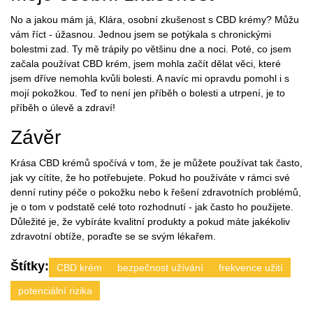
No a jakou mám já, Klára, osobní zkušenost s CBD krémy? Můžu
vám říct - úžasnou. Jednou jsem se potýkala s chronickými
bolestmi zad. Ty mě trápily po většinu dne a noci. Poté, co jsem
začala používat CBD krém, jsem mohla začít dělat věci, které
jsem dříve nemohla kvůli bolesti. A navíc mi opravdu pomohl i s
mojí pokožkou. Teď to není jen příběh o bolesti a utrpení, je to
příběh o úlevě a zdraví!
Závěr
Krása CBD krémů spočívá v tom, že je můžete používat tak často,
jak vy cítíte, že ho potřebujete. Pokud ho používáte v rámci své
denní rutiny péče o pokožku nebo k řešení zdravotních problémů,
je o tom v podstatě celé toto rozhodnutí - jak často ho použijete.
Důležité je, že vybíráte kvalitní produkty a pokud máte jakékoliv
zdravotní obtíže, poraďte se se svým lékařem.
Štítky:
CBD krém
bezpečnost užívání
frekvence užití
potenciální rizika