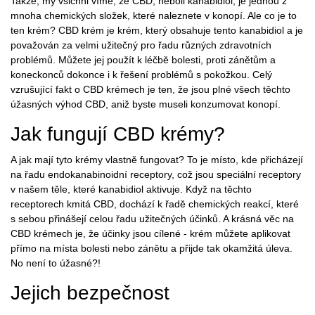
Takže, my všichni víme, že CBD, neboli kanabidiol, je jednou z
mnoha chemických složek, které naleznete v konopí. Ale co je to
ten krém? CBD krém je krém, který obsahuje tento kanabidiol a je
považován za velmi užitečný pro řadu různých zdravotních
problémů. Můžete jej použít k léčbě bolesti, proti zánětům a
koneckonců dokonce i k řešení problémů s pokožkou. Celý
vzrušující fakt o CBD krémech je ten, že jsou plné všech těchto
úžasných výhod CBD, aniž byste museli konzumovat konopí.
Jak fungují CBD krémy?
A jak mají tyto krémy vlastně fungovat? To je místo, kde přicházejí
na řadu endokanabinoidní receptory, což jsou speciální receptory
v našem těle, které kanabidiol aktivuje. Když na těchto
receptorech kmitá CBD, dochází k řadě chemických reakcí, které
s sebou přinášejí celou řadu užitečných účinků. A krásná věc na
CBD krémech je, že účinky jsou cílené - krém můžete aplikovat
přímo na místa bolesti nebo zánětu a přijde tak okamžitá úleva.
No není to úžasné?!
Jejich bezpečnost