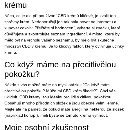
krému
Něco, co je ale při používání CBD krémů klíčové, je zvolit ten
správný krém. Nedoporučuji jen tak nakupovat na internetu a
kupovat cokoliv. Přečtěte si hodnocení, vyberte si značku, které
důvěřujete a zkontrolujte seznam ingrediencí. A místo, které by
mělo být na vrcholu vašeho seznamu, by mělo být skutečné
množství CBD v krému. Je to klíčový faktor, který ovlivňuje účinky
krému.
Co když máme na přecitlivělou
pokožku?
Někdo z vás možná máte na mysli otázku: "Co když mám
přecitlivělou pokožku? Může mi CBD krém škodit?". Chci vás
uklidnit. CBD krémy jsou ideální pro lidi s citlivou pokožkou.
Obsahují mnoho přírodních složek a jsou obecně velmi jemné.
Mějte ale na paměti, že pokud máte alergii na některou ze složek
(například konopí), měli byste se tomuto krému vyhnout.
Moje osobní zkušenost