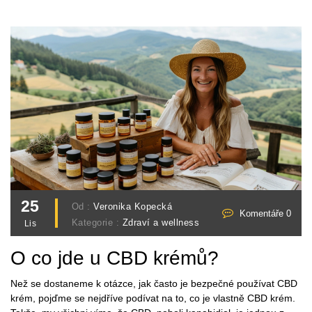
25
Od :
Veronika Kopecká
Komentáře 0
Kategorie :
Zdraví a wellness
Lis
O co jde u CBD krémů?
Než se dostaneme k otázce, jak často je bezpečné používat CBD
krém, pojďme se nejdříve podívat na to, co je vlastně CBD krém.