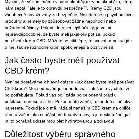
Myslím, že všichni máme v sobě hlouběji ukrytou skeptičku, která
nám šeptá: "ale je to opravdu bezpečné?". Krémy CBD jsou
všeobecně považovány za bezpečné. Nejedná se o psychoaktivní
produkty a neměly by způsobovat žádné nepohodlí nebo
nežádoucí účinky. Pokud jde o vedlejší účinky, je velmi
nepravděpodobné, že byste měli jakékoliv potíže, pokud
používáte krém CBD. Můžete se cítit lépe, relaxovat, a pokud jde
o mě, tak se rozhodně cítím spokojenější a pozitivnější!
Jak často byste měli používat
CBD krém?
Nyní se dostáváme k hlavní otázce - jak často byste měli používat
CBD krém? Moje odpověď je jednoduchá - jak často vy cítíte, že
ho potřebujete. Pokud vás bolí záda po celodenní práci u
počítače, nanesete si ho. Pokud máte zánět, rozhodně si nějaký
nanesete. Pokud jde o mě, ráda si nanáším CBD krém na obličej
ráno a večer jako součást mé beauty rutiny, a je neskutečné, jak
mi to pomáhá udržet mou pleť hydratovanou a zdravou!
Důležitost výběru správného