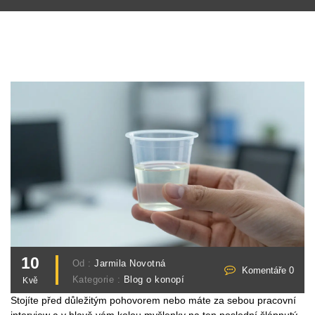
10
Od :
Jarmila Novotná
Komentáře 0
Kategorie :
Blog o konopí
Kvě
Stojíte před důležitým pohovorem nebo máte za sebou pracovní