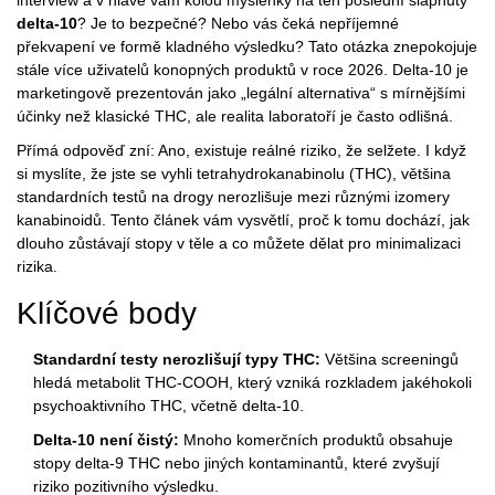
interview a v hlavě vám kolou myšlenky na ten poslední šlápnutý
delta-10
? Je to bezpečné? Nebo vás čeká nepříjemné
překvapení ve formě kladného výsledku? Tato otázka znepokojuje
stále více uživatelů konopných produktů v roce 2026. Delta-10 je
marketingově prezentován jako „legální alternativa“ s mírnějšími
účinky než klasické THC, ale realita laboratoří je často odlišná.
Přímá odpověď zní: Ano, existuje reálné riziko, že selžete. I když
si myslíte, že jste se vyhli tetrahydrokanabinolu (THC), většina
standardních testů na drogy nerozlišuje mezi různými izomery
kanabinoidů. Tento článek vám vysvětlí, proč k tomu dochází, jak
dlouho zůstávají stopy v těle a co můžete dělat pro minimalizaci
rizika.
Klíčové body
Standardní testy nerozlišují typy THC:
Většina screeningů
hledá metabolit THC-COOH, který vzniká rozkladem jakéhokoli
psychoaktivního THC, včetně delta-10.
Delta-10 není čistý:
Mnoho komerčních produktů obsahuje
stopy delta-9 THC nebo jiných kontaminantů, které zvyšují
riziko pozitivního výsledku.