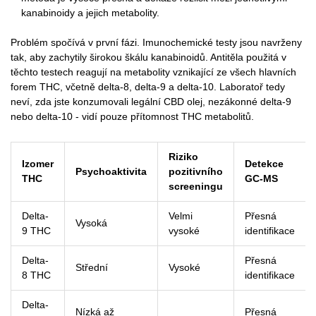
kanabinoidy a jejich metabolity.
Problém spočívá v první fázi. Imunochemické testy jsou navrženy
tak, aby zachytily širokou škálu kanabinoidů. Antitěla použitá v
těchto testech reagují na metabolity vznikající ze všech hlavních
forem THC, včetně delta-8, delta-9 a delta-10. Laboratoř tedy
neví, zda jste konzumovali legální CBD olej, nezákonné delta-9
nebo delta-10 - vidí pouze přítomnost THC metabolitů.
Riziko
Izomer
Detekce
Psychoaktivita
pozitivního
THC
GC-MS
screeningu
Delta-
Velmi
Přesná
Vysoká
9 THC
vysoké
identifikace
Delta-
Přesná
Střední
Vysoké
8 THC
identifikace
Delta-
Nízká až
Přesná