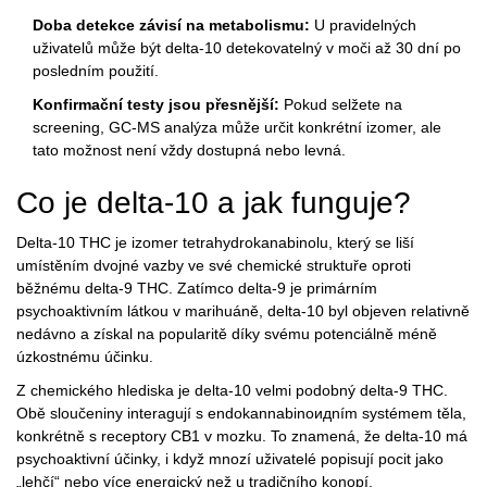
Doba detekce závisí na metabolismu:
U pravidelných
uživatelů může být delta-10 detekovatelný v moči až 30 dní po
posledním použití.
Konfirmační testy jsou přesnější:
Pokud selžete na
screening, GC-MS analýza může určit konkrétní izomer, ale
tato možnost není vždy dostupná nebo levná.
Co je delta-10 a jak funguje?
Delta-10 THC
je
izomer tetrahydrokanabinolu, který se liší
umístěním dvojné vazby ve své chemické struktuře oproti
běžnému delta-9 THC
. Zatímco delta-9 je primárním
psychoaktivním látkou v marihuáně, delta-10 byl objeven relativně
nedávno a získal na popularitě díky svému potenciálně méně
úzkostnému účinku.
Z chemického hlediska je delta-10 velmi podobný delta-9 THC.
Obě sloučeniny interagují s endokannabinoидním systémem těla,
konkrétně s receptory CB1 v mozku. To znamená, že delta-10 má
psychoaktivní účinky, i když mnozí uživatelé popisují pocit jako
„lehčí“ nebo více energický než u tradičního konopí.