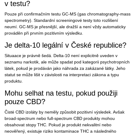
v testu?
Pouze při confirmačním testu GC-MS (gas chromatography-mass
spectrometry). Standardní screeningové testy toto rozlišení
neumí. GC-MS je přesnější, ale dražší a není vždy automaticky
prováděn při prvním pozitivním výsledku.
Je delta-10 legální v České republice?
Situaace je právně šedá. Delta-10 není explicitně uveden v
seznamu narkotik, ale může spadat pod kategorii psychotropních
látek, pokud je prodáván jako náhrada za zakázané látky. Jeho
statut se může lišit v závislosti na interpretaci zákona a typu
produktu.
Mohu selhat na testu, pokud použiji
pouze CBD?
Čisté CBD izoláty by neměly způsobit pozitivní výsledek. Avšak
broad-spectrum nebo full-spectrum CBD produkty mohou
obsahovat stopy THC. Pokud je produkt nekvalitní nebo
neověřený, existuje riziko kontaminace THC a následného