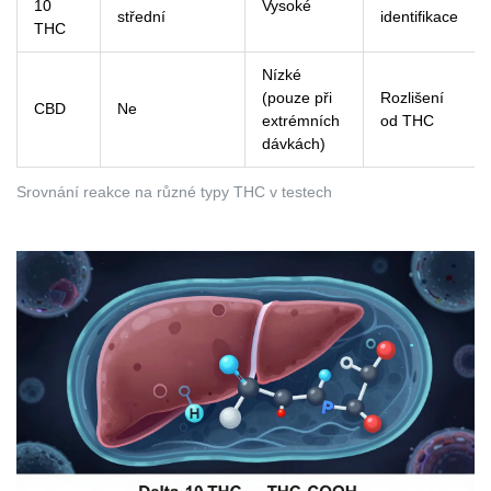
10
Vysoké
střední
identifikace
THC
Nízké
(pouze při
Rozlišení
CBD
Ne
extrémních
od THC
dávkách)
Srovnání reakce na různé typy THC v testech