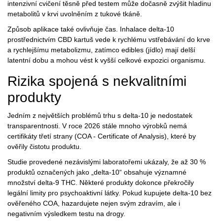
intenzivní cvičení těsně před testem může dočasně zvýšit hladinu
metabolitů v krvi uvolněním z tukové tkáně.
Způsob aplikace také ovlivňuje čas. Inhalace delta-10
prostřednictvím
CBD kartuš
vede k rychlému vstřebávání do krve
a rychlejšímu metabolizmu, zatímco edibles (jídlo) mají delší
latentní dobu a mohou vést k vyšší celkové expozici organismu.
Rizika spojená s nekvalitními
produkty
Jedním z největších problémů trhu s delta-10 je nedostatek
transparentnosti. V roce 2026 stále mnoho výrobků nemá
certifikáty třetí strany (COA - Certificate of Analysis), které by
ověřily čistotu produktu.
Studie provedené nezávislými laboratořemi ukázaly, že až 30 %
produktů označených jako „delta-10“ obsahuje významné
množství delta-9 THC. Některé produkty dokonce překročily
legální limity pro psychoaktivní látky. Pokud kupujete delta-10 bez
ověřeného COA, hazardujete nejen svým zdravím, ale i
negativním výsledkem testu na drogy.