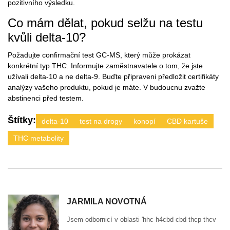
pozitivního výsledku.
Co mám dělat, pokud selžu na testu
kvůli delta-10?
Požadujte confirmační test GC-MS, který může prokázat
konkrétní typ THC. Informujte zaměstnavatele o tom, že jste
užívali delta-10 a ne delta-9. Buďte připraveni předložit certifikáty
analýzy vašeho produktu, pokud je máte. V budoucnu zvažte
abstinenci před testem.
Štítky:
delta-10
test na drogy
konopí
CBD kartuše
THC metabolity
JARMILA NOVOTNÁ
Jsem odbornicí v oblasti 'hhc h4cbd cbd thcp thcv