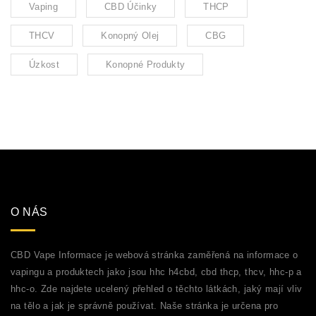
Vaping
CBD Účinky
THCP
THCV
Konopný Olej
CBG
Úzkost
Konopné Produkty
O NÁS
CBD Vape Informace je webová stránka zaměřená na informace o
vapingu a produktech jako jsou hhc h4cbd, cbd thcp, thcv, hhc-p a
hhc-o. Zde najdete ucelený přehled o těchto látkách, jaký mají vliv
na tělo a jak je správně používat. Naše stránka je určena pro