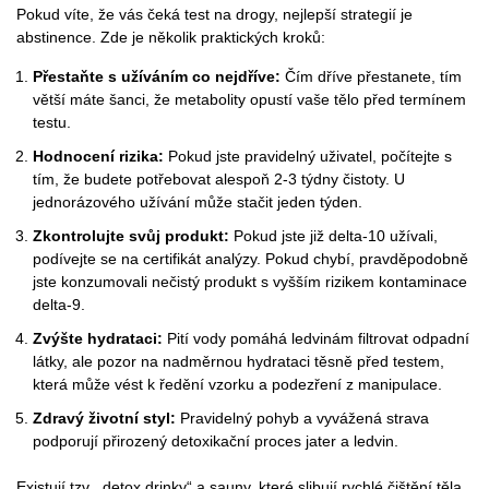
Pokud víte, že vás čeká test na drogy, nejlepší strategií je
abstinence. Zde je několik praktických kroků:
Přestaňte s užíváním co nejdříve:
Čím dříve přestanete, tím
větší máte šanci, že metabolity opustí vaše tělo před termínem
testu.
Hodnocení rizika:
Pokud jste pravidelný uživatel, počítejte s
tím, že budete potřebovat alespoň 2-3 týdny čistoty. U
jednorázového užívání může stačit jeden týden.
Zkontrolujte svůj produkt:
Pokud jste již delta-10 užívali,
podívejte se na certifikát analýzy. Pokud chybí, pravděpodobně
jste konzumovali nečistý produkt s vyšším rizikem kontaminace
delta-9.
Zvýšte hydrataci:
Pití vody pomáhá ledvinám filtrovat odpadní
látky, ale pozor na nadměrnou hydrataci těsně před testem,
která může vést k ředění vzorku a podezření z manipulace.
Zdravý životní styl:
Pravidelný pohyb a vyvážená strava
podporují přirozený detoxikační proces jater a ledvin.
Existují tzv. „detox drinky“ a sauny, které slibují rychlé čištění těla.