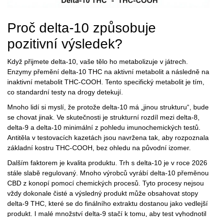
Proč delta-10 způsobuje
pozitivní výsledek?
Když přijmete delta-10, vaše tělo ho metabolizuje v játrech.
Enzymy přemění delta-10 THC na aktivní metabolit a následně na
inaktivní metabolit
THC-COOH
. Tento specifický metabolit je tím,
co standardní testy na drogy detekují.
Mnoho lidí si myslí, že protože delta-10 má „jinou strukturu“, bude
se chovat jinak. Ve skutečnosti je strukturní rozdíl mezi delta-8,
delta-9 a delta-10 minimální z pohledu imunochemických testů.
Antitěla v testovacích kazetách jsou navržena tak, aby rozpoznala
základní kostru THC-COOH, bez ohledu na původní izomer.
Dalším faktorem je kvalita produktu. Trh s delta-10 je v roce 2026
stále slabě regulovaný. Mnoho výrobců vyrábí delta-10 přeměnou
CBD z konopí pomocí chemických procesů. Tyto procesy nejsou
vždy dokonale čisté a výsledný produkt může obsahovat stopy
delta-9 THC, které se do finálního extraktu dostanou jako vedlejší
produkt. I malé množství delta-9 stačí k tomu, aby test vyhodnotil