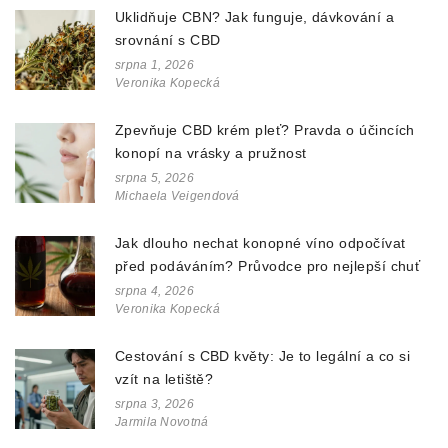
Uklidňuje CBN? Jak funguje, dávkování a
srovnání s CBD
srpna 1, 2026
Veronika Kopecká
Zpevňuje CBD krém pleť? Pravda o účincích
konopí na vrásky a pružnost
srpna 5, 2026
Michaela Veigendová
Jak dlouho nechat konopné víno odpočívat
před podáváním? Průvodce pro nejlepší chuť
srpna 4, 2026
Veronika Kopecká
Cestování s CBD květy: Je to legální a co si
vzít na letiště?
srpna 3, 2026
Jarmila Novotná