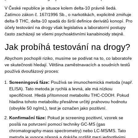
V České republice je situace kolem delta-10 právně šedá.
Zatímco zákon č. 167/1996 Sb., o narkotikách, explicitně zmiňuje
delta-9 THC, delta-10 spadá do širší definice derivátů konopí. Pro
účely testování na drogy však legislativa a laboratorní postupy
často zacházejí se všemi psychoaktivními kanabinoidy stejně.
Jak probíhá testování na drogy?
Abychom pochopili riziko, musíme se podívat na to, co laboratoře
ve skutečnosti hledají. Většina zaměstnavacích a soudních testů
používá dvoufázový proces:
Screeningová fáze:
Používá se imunochemická metoda (např.
ELISA). Tato metoda je rychlá a levná, ale má nízkou
specifičnost. Hledá přítomnost metabolitu
THC-COOH
. Pokud
hladina tohoto metabolitu přesáhne určitý prahovou hodnotu
(obvykle 50 ng/mL), test je označen jako pozitivní.
Konfirmační fáze:
Pokud je screening pozitivní, vzorek se
posílá na potvrzení pomocí techniky
GC-MS
(gas
chromatography-mass spectrometry) nebo LC-MS/MS. Tato
metoda je vysoce přesná a dokáže rozlišit mezi jednotlivými