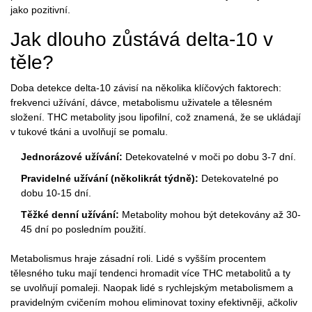
jako pozitivní.
Jak dlouho zůstává delta-10 v
těle?
Doba detekce delta-10 závisí na několika klíčových faktorech:
frekvenci užívání, dávce, metabolismu uživatele a tělesném
složení. THC metabolity jsou lipofilní, což znamená, že se ukládají
v tukové tkáni a uvolňují se pomalu.
Jednorázové užívání:
Detekovatelné v moči po dobu 3-7 dní.
Pravidelné užívání (několikrát týdně):
Detekovatelné po
dobu 10-15 dní.
Těžké denní užívání:
Metabolity mohou být detekovány až 30-
45 dní po posledním použití.
Metabolismus hraje zásadní roli. Lidé s vyšším procentem
tělesného tuku mají tendenci hromadit více THC metabolitů a ty
se uvolňují pomaleji. Naopak lidé s rychlejským metabolismem a
pravidelným cvičením mohou eliminovat toxiny efektivněji, ačkoliv