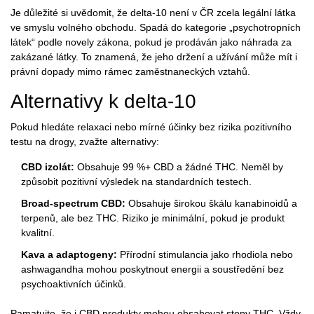
Je důležité si uvědomit, že delta-10 není v ČR zcela legální látka
ve smyslu volného obchodu. Spadá do kategorie „psychotropních
látek“ podle novely zákona, pokud je prodáván jako náhrada za
zakázané látky. To znamená, že jeho držení a užívání může mít i
právní dopady mimo rámec zaměstnaneckých vztahů.
Alternativy k delta-10
Pokud hledáte relaxaci nebo mírné účinky bez rizika pozitivního
testu na drogy, zvažte alternativy:
CBD izolát:
Obsahuje 99 %+ CBD a žádné THC. Neměl by
způsobit pozitivní výsledek na standardních testech.
Broad-spectrum CBD:
Obsahuje širokou škálu kanabinoidů a
terpenů, ale bez THC. Riziko je minimální, pokud je produkt
kvalitní.
Kava a adaptogeny:
Přírodní stimulancia jako rhodiola nebo
ashwagandha mohou poskytnout energii a soustředění bez
psychoaktivních účinků.
Pamatujte, že i CBD produkty mohou obsahovat stopy THC. Vždy