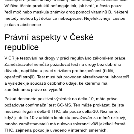
Většina těchto produktů nefunguje tak, jak tvrdí, a často pouze
ředí moč nebo maskuje známky drog pomocí vitaminů B. Některé
metody mohou být dokonce nebezpečné. Nejefektivnější cestou
je čas a abstinence.
Právní aspekty v České
republice
V ČR je testování na drogy v práci regulováno zákoníkem práce.
Zaměstnavatel nemůže požadovat test na drogy bez dobrého
důvodu, například u prací s rizikem pro bezpečnost (řidiči,
operátoři strojů). Test musí být proveden akreditovanou laboratoří
a výsledek je součástí osobního údaje, ke kterému má
zaměstnanec právo se vyjádřit.
Pokud dostanete pozitivní výsledek na delta-10, máte právo
požadovat confirmační test GC-MS. Ten může prokázat, že jste
neužívali ilegální delta-9 THC, ale pouze delta-10. Nicméně, i
když je delta-10 v určitém kontextu považován za méně rizikový,
mnoho zaměstnavatelů má nulovou toleranci vůči jakékoli formě
THC, zejména pokud je uvedeno v interních směrních.