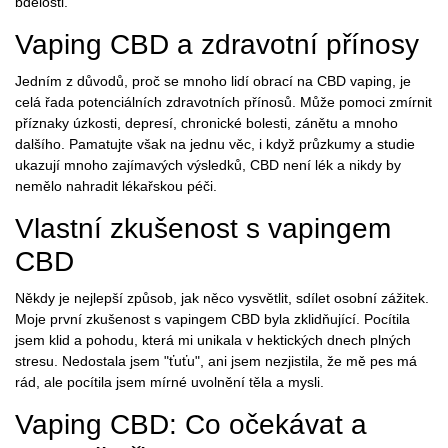
bdělosti.
Vaping CBD a zdravotní přínosy
Jedním z důvodů, proč se mnoho lidí obrací na CBD vaping, je
celá řada potenciálních zdravotních přínosů. Může pomoci zmírnit
příznaky úzkosti, depresí, chronické bolesti, zánětu a mnoho
dalšího. Pamatujte však na jednu věc, i když průzkumy a studie
ukazují mnoho zajímavých výsledků, CBD není lék a nikdy by
nemělo nahradit lékařskou péči.
Vlastní zkušenost s vapingem
CBD
Někdy je nejlepší způsob, jak něco vysvětlit, sdílet osobní zážitek.
Moje první zkušenost s vapingem CBD byla zklidňující. Pocítila
jsem klid a pohodu, která mi unikala v hektických dnech plných
stresu. Nedostala jsem "ťuťu", ani jsem nezjistila, že mě pes má
rád, ale pocítila jsem mírné uvolnění těla a mysli.
Vaping CBD: Co očekávat a