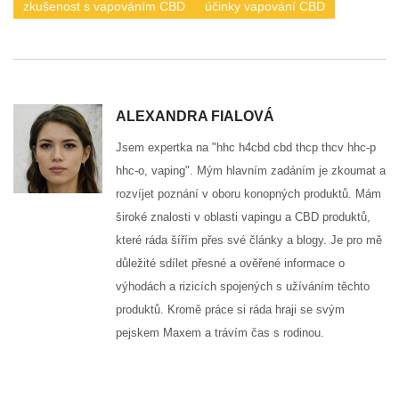
zkušenost s vapováním CBD
účinky vapování CBD
ALEXANDRA FIALOVÁ
Jsem expertka na "hhc h4cbd cbd thcp thcv hhc-p
hhc-o, vaping". Mým hlavním zadáním je zkoumat a
rozvíjet poznání v oboru konopných produktů. Mám
široké znalosti v oblasti vapingu a CBD produktů,
které ráda šířím přes své články a blogy. Je pro mě
důležité sdílet přesné a ověřené informace o
výhodách a rizicích spojených s užíváním těchto
produktů. Kromě práce si ráda hraji se svým
pejskem Maxem a trávím čas s rodinou.