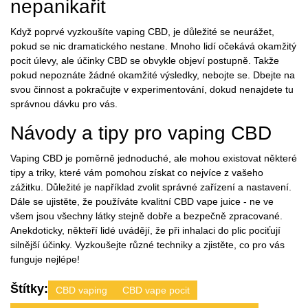
nepanikařit
Když poprvé vyzkoušíte vaping CBD, je důležité se neurážet,
pokud se nic dramatického nestane. Mnoho lidí očekává okamžitý
pocit úlevy, ale účinky CBD se obvykle objeví postupně. Takže
pokud nepoznáte žádné okamžité výsledky, nebojte se. Dbejte na
svou činnost a pokračujte v experimentování, dokud nenajdete tu
správnou dávku pro vás.
Návody a tipy pro vaping CBD
Vaping CBD je poměrně jednoduché, ale mohou existovat některé
tipy a triky, které vám pomohou získat co nejvíce z vašeho
zážitku. Důležité je například zvolit správné zařízení a nastavení.
Dále se ujistěte, že používáte kvalitní CBD vape juice - ne ve
všem jsou všechny látky stejně dobře a bezpečně zpracované.
Anekdoticky, někteří lidé uvádějí, že při inhalaci do plic pociťují
silnější účinky. Vyzkoušejte různé techniky a zjistěte, co pro vás
funguje nejlépe!
Štítky:
CBD vaping
CBD vape pocit