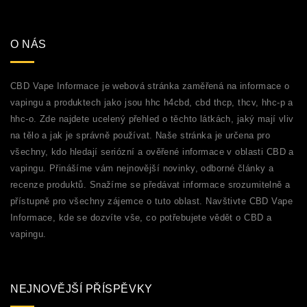
O NÁS
CBD Vape Informace je webová stránka zaměřená na informace o
vapingu a produktech jako jsou hhc h4cbd, cbd thcp, thcv, hhc-p a
hhc-o. Zde najdete ucelený přehled o těchto látkách, jaký mají vliv
na tělo a jak je správně používat. Naše stránka je určena pro
všechny, kdo hledají seriózní a ověřené informace v oblasti CBD a
vapingu. Přinášíme vám nejnovější novinky, odborné články a
recenze produktů. Snažíme se předávat informace srozumitelně a
přístupně pro všechny zájemce o tuto oblast. Navštivte CBD Vape
Informace, kde se dozvíte vše, co potřebujete vědět o CBD a
vapingu.
NEJNOVĚJŠÍ PŘÍSPĚVKY