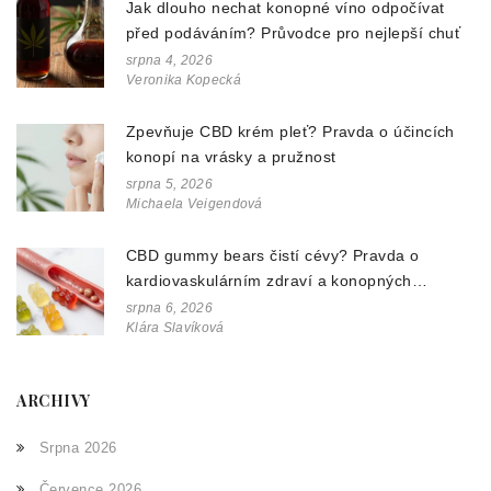
Jak dlouho nechat konopné víno odpočívat
před podáváním? Průvodce pro nejlepší chuť
srpna 4, 2026
Veronika Kopecká
Zpevňuje CBD krém pleť? Pravda o účincích
konopí na vrásky a pružnost
srpna 5, 2026
Michaela Veigendová
CBD gummy bears čistí cévy? Pravda o
kardiovaskulárním zdraví a konopných
doplňcích
srpna 6, 2026
Klára Slavíková
ARCHIVY
Srpna 2026
Července 2026