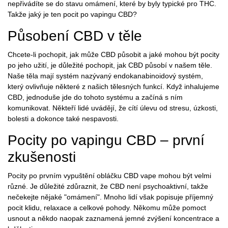
nepřivádíte se do stavu omámení, které by byly typické pro THC.
Takže jaký je ten pocit po vapingu CBD?
Působení CBD v těle
Chcete-li pochopit, jak může CBD působit a jaké mohou být pocity
po jeho užití, je důležité pochopit, jak CBD působí v našem těle.
Naše těla mají systém nazývaný endokanabinoidový systém,
který ovlivňuje některé z našich tělesných funkcí. Když inhalujeme
CBD, jednoduše jde do tohoto systému a začíná s ním
komunikovat. Někteří lidé uvádějí, že cítí úlevu od stresu, úzkosti,
bolesti a dokonce také nespavosti.
Pocity po vapingu CBD – první
zkušenosti
Pocity po prvním vypuštění obláčku CBD vape mohou být velmi
různé. Je důležité zdůraznit, že CBD není psychoaktivní, takže
nečekejte nějaké "omámení". Mnoho lidí však popisuje příjemný
pocit klidu, relaxace a celkové pohody. Někomu může pomoct
usnout a někdo naopak zaznamená jemné zvýšení koncentrace a