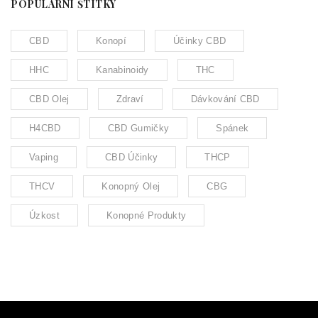
POPULÁRNÍ ŠTÍTKY
CBD
Konopí
Účinky CBD
HHC
Kanabinoidy
THC
CBD Olej
Zdraví
Dávkování CBD
H4CBD
CBD Gumičky
Spánek
Vaping
CBD Účinky
THCP
THCV
Konopný Olej
CBG
Úzkost
Konopné Produkty