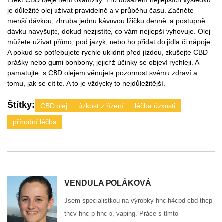
Efekt CBD oleje není okamžitý. Pro dosažení nejlepších výsledků
je důležité olej užívat pravidelně a v průběhu času. Začněte
menší dávkou, zhruba jednu kávovou lžičku denně, a postupně
dávku navyšujte, dokud nezjistíte, co vám nejlepší vyhovuje. Olej
můžete užívat přímo, pod jazyk, nebo ho přidat do jídla či nápoje.
A pokud se potřebujete rychle uklidnit před jízdou, zkušejte CBD
prášky nebo gumi bonbony, jejichž účinky se objeví rychleji. A
pamatujte: s CBD olejem věnujete pozornost svému zdraví a
tomu, jak se cítíte. A to je vždycky to nejdůležitější.
Štítky:
CBD olej
úzkost z řízení
léčba úzkosti
přírodní léčba
VENDULA POLÁKOVÁ
Jsem specialistkou na výrobky hhc h4cbd cbd thcp
thcv hhc-p hhc-o, vaping. Práce s tímto