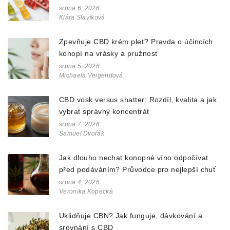
doplňcích
srpna 6, 2026
Klára Slavíková
Zpevňuje CBD krém pleť? Pravda o účincích
konopí na vrásky a pružnost
srpna 5, 2026
Michaela Veigendová
CBD vosk versus shatter: Rozdíl, kvalita a jak
vybrat správný koncentrát
srpna 7, 2026
Samuel Dvořák
Jak dlouho nechat konopné víno odpočívat
před podáváním? Průvodce pro nejlepší chuť
srpna 4, 2026
Veronika Kopecká
Uklidňuje CBN? Jak funguje, dávkování a
srovnání s CBD