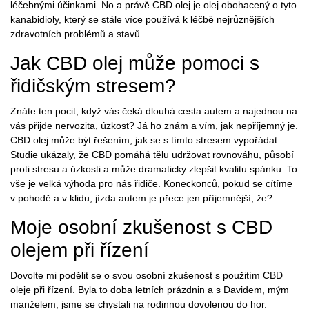
léčebnými účinkami. No a právě CBD olej je olej obohacený o tyto
kanabidioly, který se stále více používá k léčbě nejrůznějších
zdravotních problémů a stavů.
Jak CBD olej může pomoci s
řidičským stresem?
Znáte ten pocit, když vás čeká dlouhá cesta autem a najednou na
vás přijde nervozita, úzkost? Já ho znám a vím, jak nepříjemný je.
CBD olej může být řešením, jak se s tímto stresem vypořádat.
Studie ukázaly, že CBD pomáhá tělu udržovat rovnováhu, působí
proti stresu a úzkosti a může dramaticky zlepšit kvalitu spánku. To
vše je velká výhoda pro nás řidiče. Koneckonců, pokud se cítíme
v pohodě a v klidu, jízda autem je přece jen příjemnější, že?
Moje osobní zkušenost s CBD
olejem při řízení
Dovolte mi podělit se o svou osobní zkušenost s použitím CBD
oleje při řízení. Byla to doba letních prázdnin a s Davidem, mým
manželem, jsme se chystali na rodinnou dovolenou do hor.