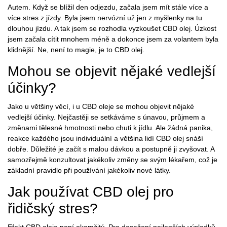
Autem. Když se blížil den odjezdu, začala jsem mít stále více a
více stres z jízdy. Byla jsem nervózní už jen z myšlenky na tu
dlouhou jízdu. A tak jsem se rozhodla vyzkoušet CBD olej. Úzkost
jsem začala cítit mnohem méně a dokonce jsem za volantem byla
klidnější. Ne, není to magie, je to CBD olej.
Mohou se objevit nějaké vedlejší
účinky?
Jako u většiny věcí, i u CBD oleje se mohou objevit nějaké
vedlejší účinky. Nejčastěji se setkáváme s únavou, průjmem a
změnami tělesné hmotnosti nebo chuti k jídlu. Ale žádná panika,
reakce každého jsou individuální a většina lidí CBD olej snáší
dobře. Důležité je začít s malou dávkou a postupně ji zvyšovat. A
samozřejmě konzultovat jakékoliv změny se svým lékařem, což je
základní pravidlo při používání jakékoliv nové látky.
Jak používat CBD olej pro
řidičský stres?