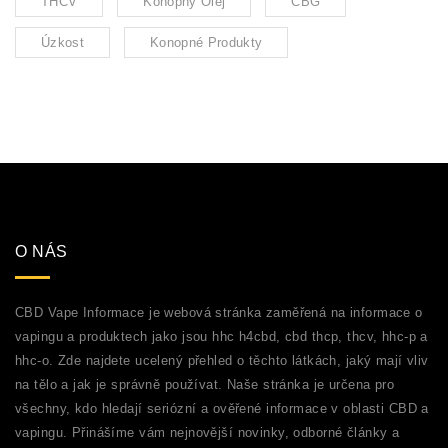
THCV
Konopný Olej
CBG
Úzkost
Konopné Produkty
O NÁS
CBD Vape Informace je webová stránka zaměřená na informace o
vapingu a produktech jako jsou hhc h4cbd, cbd thcp, thcv, hhc-p a
hhc-o. Zde najdete ucelený přehled o těchto látkách, jaký mají vliv
na tělo a jak je správně používat. Naše stránka je určena pro
všechny, kdo hledají seriózní a ověřené informace v oblasti CBD a
vapingu. Přinášíme vám nejnovější novinky, odborné články a