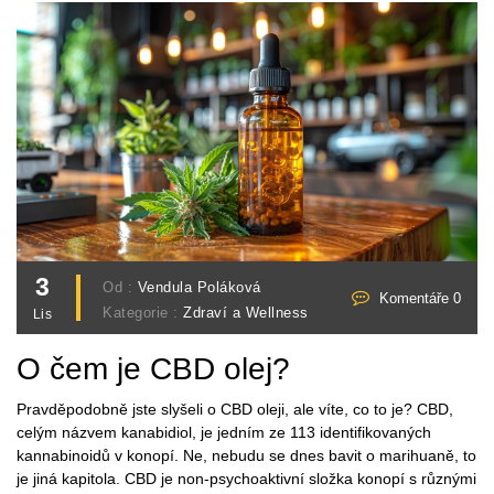
3
Od :
Vendula Poláková
Komentáře 0
Kategorie :
Zdraví a Wellness
Lis
O čem je CBD olej?
Pravděpodobně jste slyšeli o CBD oleji, ale víte, co to je? CBD,
celým názvem kanabidiol, je jedním ze 113 identifikovaných
kannabinoidů v konopí. Ne, nebudu se dnes bavit o marihuaně, to
je jiná kapitola. CBD je non-psychoaktivní složka konopí s různými