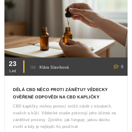
23
0
Od :
Klára Slavíková
Led
DĚLÁ CBD NĚCO PROTI ZÁNĚTU? VĚDECKY
OVĚŘENÉ ODPOVĚDI NA CBD KAPLIČKY
CBD kapličky mohou pomoci snížit zánět v kloubech,
svalích a kůži. Vědecké studie potvrzují jeho účinek na
zánětlivé procesy. Zjistěte, jak funguje, jakou dávku
zvolit a kdy je nejlepší ho používat.