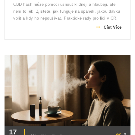
CBD hash může pomoci usnout klidněji a hlouběji, ale
není to lék. Zjistěte, jak funguje na spánek, jakou dávku
volit a kdy ho nepoužívat. Praktické rady pro lidi v ČR.
Číst Více
17