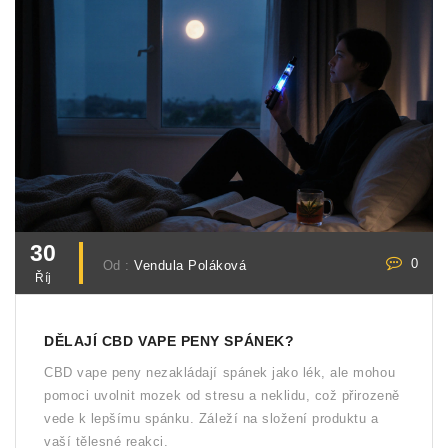
30
0
Od :
Vendula Poláková
Říj
DĚLAJÍ CBD VAPE PENY SPÁNEK?
CBD vape peny nezakládají spánek jako lék, ale mohou
pomoci uvolnit mozek od stresu a neklidu, což přirozeně
vede k lepšímu spánku. Záleží na složení produktu a
vaší tělesné reakci.