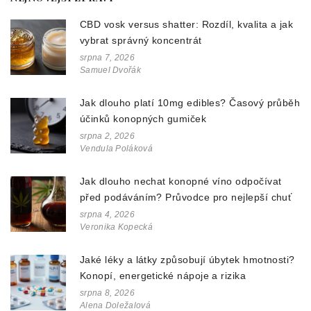
CBD vosk versus shatter: Rozdíl, kvalita a jak
vybrat správný koncentrát
srpna 7, 2026
Samuel Dvořák
Jak dlouho platí 10mg edibles? Časový průběh
účinků konopných gumiček
srpna 2, 2026
Vendula Poláková
Jak dlouho nechat konopné víno odpočívat
před podáváním? Průvodce pro nejlepší chuť
srpna 4, 2026
Veronika Kopecká
Jaké léky a látky způsobují úbytek hmotnosti?
Konopí, energetické nápoje a rizika
srpna 8, 2026
Alena Doležalová