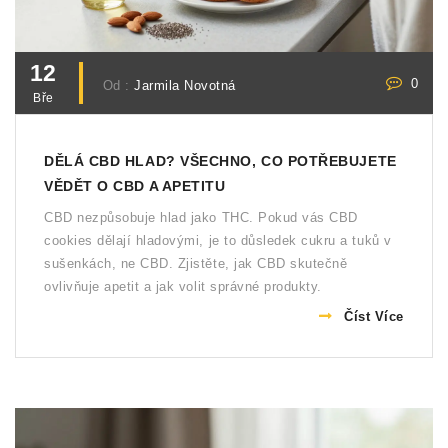
12
0
Od :
Jarmila Novotná
Bře
DĚLÁ CBD HLAD? VŠECHNO, CO POTŘEBUJETE
VĚDĚT O CBD A APETITU
CBD nezpůsobuje hlad jako THC. Pokud vás CBD
cookies dělají hladovými, je to důsledek cukru a tuků v
sušenkách, ne CBD. Zjistěte, jak CBD skutečně
ovlivňuje apetit a jak volit správné produkty.
Číst Více