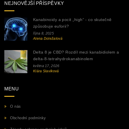
NEJNOVĚJŠÍ PŘÍSPĚVKY
Kanabinoidy a pocit „high“ - co skutečně
způsobuje euforii?
října 8, 2025
Alena Doležalová
Delta 8 je CBD? Rozdíl mezi kanabidiolem a
delta-8-tetrahydrokanabinolem
května 17, 2026
Klára Slavíková
MENU
O nás
Obchodní podmínky