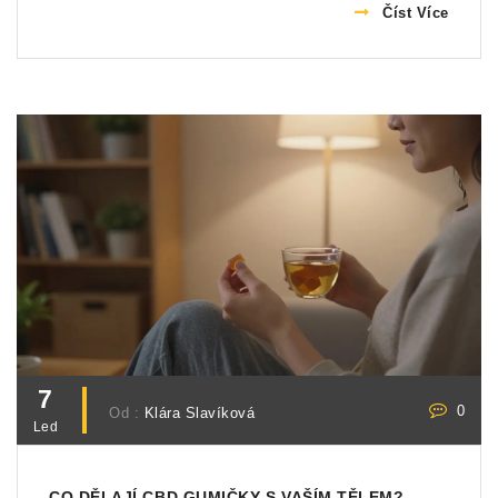
Číst Více
7
0
Od :
Klára Slavíková
Led
CO DĚLAJÍ CBD GUMIČKY S VAŠÍM TĚLEM?