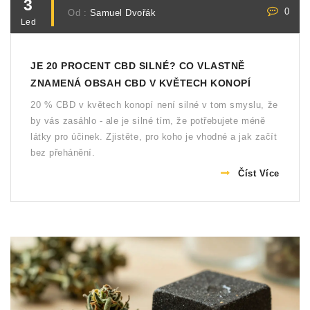
3
0
Od :
Samuel Dvořák
Led
JE 20 PROCENT CBD SILNÉ? CO VLASTNĚ
ZNAMENÁ OBSAH CBD V KVĚTECH KONOPÍ
20 % CBD v květech konopí není silné v tom smyslu, že
by vás zasáhlo - ale je silné tím, že potřebujete méně
látky pro účinek. Zjistěte, pro koho je vhodné a jak začít
bez přehánění.
Číst Více