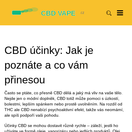
CBD účinky: Jak je
poznáte a co vám
přinesou
Často se ptáte, co přesně CBD dělá a jaký má vliv na vaše tělo.
Nejde jen o módní doplněk, CBD totiž může pomoci s úzkostí,
bolestmi, lepším spánkem nebo prostě uvolněním. Na rozdíl od
THC ale CBD nenabízí psychoaktivní efekt, takže vás neomámí,
ale spíš podpoří vaši pohodu.
Účinky CBD se mohou dostavit různě rychle – záleží, jestli ho
užíváte ve formě oleje, vaporizéru nebo jedlých produktů. Olej