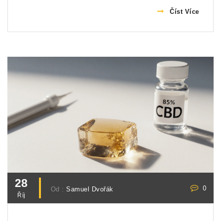
Číst Více
28
0
Od :
Samuel Dvořák
Říj