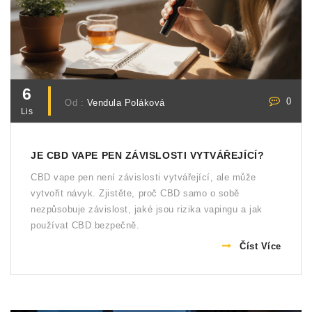
6
0
Od :
Vendula Poláková
Lis
JE CBD VAPE PEN ZÁVISLOSTI VYTVÁŘEJÍCÍ?
CBD vape pen není závislosti vytvářející, ale může
vytvořit návyk. Zjistěte, proč CBD samo o sobě
nezpůsobuje závislost, jaké jsou rizika vapingu a jak
používat CBD bezpečně.
Číst Více