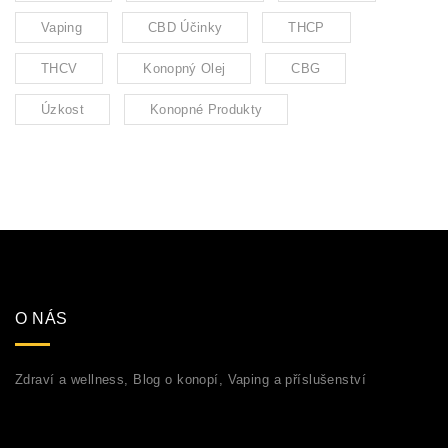
Vaping
CBD Účinky
THCP
THCV
Konopný Olej
CBG
Úzkost
Konopné Produkty
O NÁS
Zdraví a wellness, Blog o konopí, Vaping a příslušenství