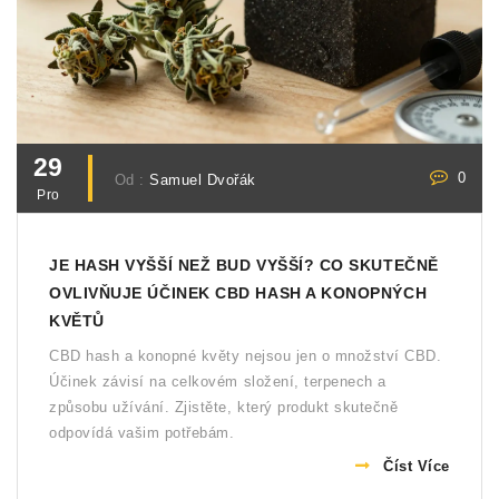
29
0
Od :
Samuel Dvořák
Pro
JE HASH VYŠŠÍ NEŽ BUD VYŠŠÍ? CO SKUTEČNĚ
OVLIVŇUJE ÚČINEK CBD HASH A KONOPNÝCH
KVĚTŮ
CBD hash a konopné květy nejsou jen o množství CBD.
Účinek závisí na celkovém složení, terpenech a
způsobu užívání. Zjistěte, který produkt skutečně
odpovídá vašim potřebám.
Číst Více