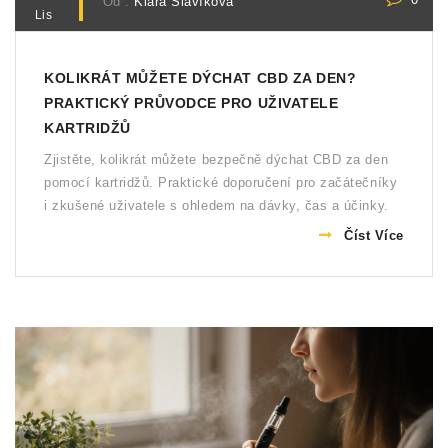
0
Od :
Klára Slavíková
Lis
KOLIKRÁT MŮŽETE DÝCHAT CBD ZA DEN?
PRAKTICKÝ PRŮVODCE PRO UŽIVATELE
KARTRIDŽŮ
Zjistěte, kolikrát můžete bezpečně dýchat CBD za den
pomocí kartridžů. Praktické doporučení pro začátečníky
i zkušené uživatele s ohledem na dávky, čas a účinky.
Číst Více