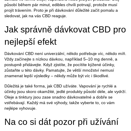
působí během pár minut, edibles chvíli potrvají, protože musí
projít trávením. Proto je při dávkování důležité začít pomalu a
sledovat, jak na vás CBD reaguje.
Jak správně dávkovat CBD pro
nejlepší efekt
Dávkování CBD není univerzální, někdo potřebuje víc, někdo míň.
Vždy začínejte s nízkou dávkou, například 5–10 mg denně, a
postupně přidávejte. Když zjistíte, že pocítíte kýžené účinky,
zůstaňte u této dávky. Pamatujte, že větší množství nemusí
znamenat lepší výsledky – někdy může být víc i škodlivé.
Důležitá je také forma, jak CBD užíváte. Vapování je rychlé a
účinky jsou skoro okamžité, jedlé produkty působí déle, ale vydrží.
Oleje a tinktury jsou zase snadno dávkovatelné a dobře se
vstřebávají. Každý má své výhody, takže vyberte to, co vám
nejlépe vyhovuje.
Na co si dát pozor při užívání